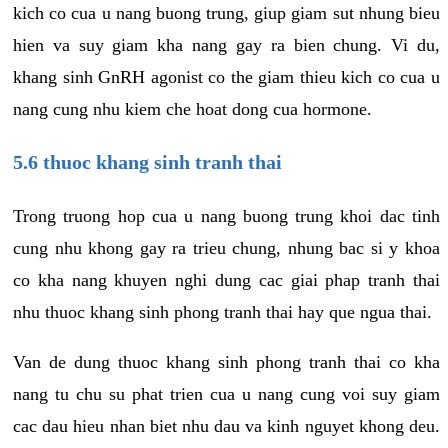
kich co cua u nang buong trung, giup giam sut nhung bieu
hien va suy giam kha nang gay ra bien chung. Vi du,
khang sinh GnRH agonist co the giam thieu kich co cua u
nang cung nhu kiem che hoat dong cua hormone.
5.6 thuoc khang sinh tranh thai
Trong truong hop cua u nang buong trung khoi dac tinh
cung nhu khong gay ra trieu chung, nhung bac si y khoa
co kha nang khuyen nghi dung cac giai phap tranh thai
nhu thuoc khang sinh phong tranh thai hay que ngua thai.
Van de dung thuoc khang sinh phong tranh thai co kha
nang tu chu su phat trien cua u nang cung voi suy giam
cac dau hieu nhan biet nhu dau va kinh nguyet khong deu.