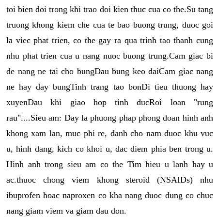
toi bien doi trong khi trao doi kien thuc cua co the.Su tang
truong khong kiem che cua te bao buong trung, duoc goi
la viec phat trien, co the gay ra qua trinh tao thanh cung
nhu phat trien cua u nang nuoc buong trung.Cam giac bi
de nang ne tai cho bungDau bung keo daiCam giac nang
ne hay day bungTinh trang tao bonDi tieu thuong hay
xuyenDau khi giao hop tinh ducRoi loan "rung
rau"....Sieu am: Day la phuong phap phong doan hinh anh
khong xam lan, muc phi re, danh cho nam duoc khu vuc
u, hinh dang, kich co khoi u, dac diem phia ben trong u.
Hinh anh trong sieu am co the Tim hieu u lanh hay u
ac.thuoc chong viem khong steroid (NSAIDs) nhu
ibuprofen hoac naproxen co kha nang duoc dung co chuc
nang giam viem va giam dau don.