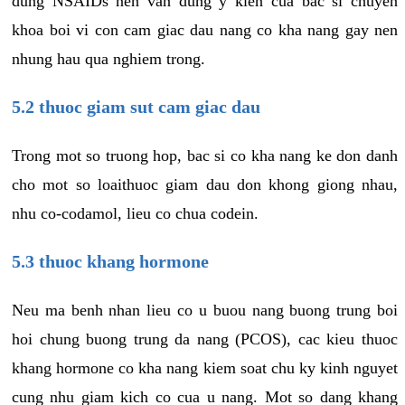
dung NSAIDs nen van dung y kien cua bac si chuyen
khoa boi vi con cam giac dau nang co kha nang gay nen
nhung hau qua nghiem trong.
5.2 thuoc giam sut cam giac dau
Trong mot so truong hop, bac si co kha nang ke don danh
cho mot so loaithuoc giam dau don khong giong nhau,
nhu co-codamol, lieu co chua codein.
5.3 thuoc khang hormone
Neu ma benh nhan lieu co u buou nang buong trung boi
hoi chung buong trung da nang (PCOS), cac kieu thuoc
khang hormone co kha nang kiem soat chu ky kinh nguyet
cung nhu giam kich co cua u nang. Mot so dang khang