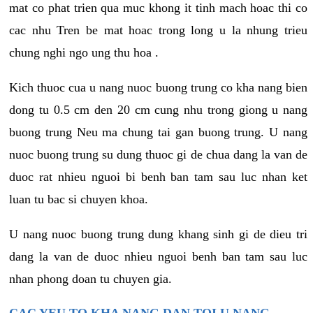
mat co phat trien qua muc khong it tinh mach hoac thi co
cac nhu Tren be mat hoac trong long u la nhung trieu
chung nghi ngo ung thu hoa .
Kich thuoc cua u nang nuoc buong trung co kha nang bien
dong tu 0.5 cm den 20 cm cung nhu trong giong u nang
buong trung Neu ma chung tai gan buong trung. U nang
nuoc buong trung su dung thuoc gi de chua dang la van de
duoc rat nhieu nguoi bi benh ban tam sau luc nhan ket
luan tu bac si chuyen khoa.
U nang nuoc buong trung dung khang sinh gi de dieu tri
dang la van de duoc nhieu nguoi benh ban tam sau luc
nhan phong doan tu chuyen gia.
CAC YEU TO KHA NANG DAN TOI U NANG