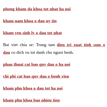
phong kham da khoa tot nhat ha noi
kham nam khoa o dau uy tin
kham yeu sinh ly o dau tot nhat
Bai viet chia se: Trung tam
dieu tri xuat tinh som o
dau
co dich vu tot danh cho nguoi benh.
phau thuat cat bao quy dau o ha noi
chi phi cat bao quy dau o benh vien
kham phu khoa o dau tot ha noi
kham phu khoa bao nhieu tien