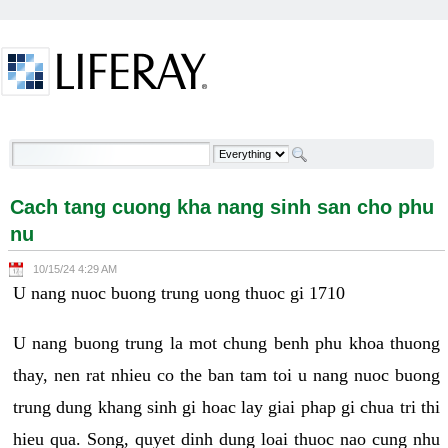
Skip to Content
Cach tang cuong kha nang sinh san cho phu nu -
Welcome
Cach tang cuong kha nang sinh san cho phu
nu
10/15/24 4:29 AM
U nang nuoc buong trung uong thuoc gi 1710
U nang buong trung la mot chung benh phu khoa thuong
thay, nen rat nhieu co the ban tam toi u nang nuoc buong
trung dung khang sinh gi hoac lay giai phap gi chua tri thi
hieu qua. Song, quyet dinh dung loai thuoc nao cung nhu