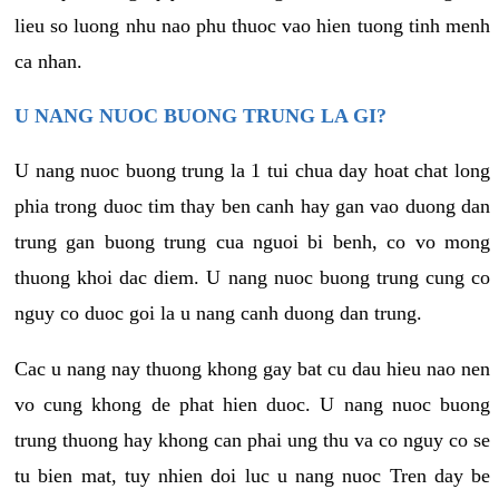
lieu so luong nhu nao phu thuoc vao hien tuong tinh menh
ca nhan.
U NANG NUOC BUONG TRUNG LA GI?
U nang nuoc buong trung la 1 tui chua day hoat chat long
phia trong duoc tim thay ben canh hay gan vao duong dan
trung gan buong trung cua nguoi bi benh, co vo mong
thuong khoi dac diem. U nang nuoc buong trung cung co
nguy co duoc goi la u nang canh duong dan trung.
Cac u nang nay thuong khong gay bat cu dau hieu nao nen
vo cung khong de phat hien duoc. U nang nuoc buong
trung thuong hay khong can phai ung thu va co nguy co se
tu bien mat, tuy nhien doi luc u nang nuoc Tren day be