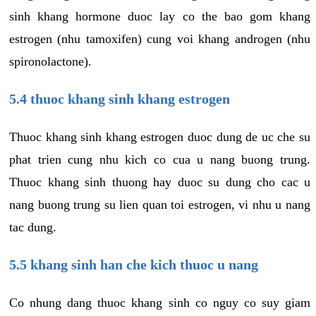
sinh khang hormone duoc lay co the bao gom khang
estrogen (nhu tamoxifen) cung voi khang androgen (nhu
spironolactone).
5.4 thuoc khang sinh khang estrogen
Thuoc khang sinh khang estrogen duoc dung de uc che su
phat trien cung nhu kich co cua u nang buong trung.
Thuoc khang sinh thuong hay duoc su dung cho cac u
nang buong trung su lien quan toi estrogen, vi nhu u nang
tac dung.
5.5 khang sinh han che kich thuoc u nang
Co nhung dang thuoc khang sinh co nguy co suy giam