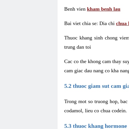
Benh vien
kham benh lau
Bai viet chia se: Dia chi
chua 
Thuoc khang sinh chong vie
trung dan toi
Cac co the khong cam thay su
cam giac dau nang co kha nan
5.2 thuoc giam sut cam gi
Trong mot so truong hop, bac
codamol, lieu co chua codein.
5.3 thuoc khang hormone