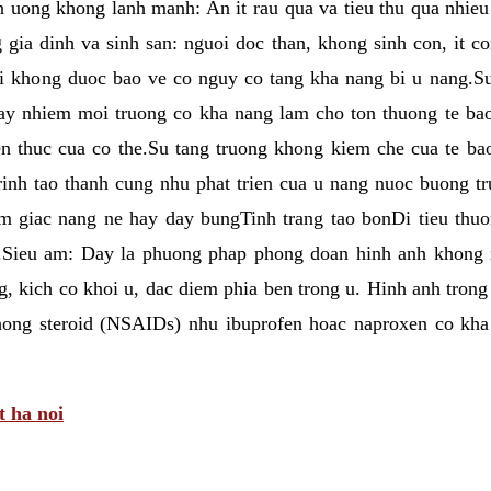
uong khong lanh manh: An it rau qua va tieu thu qua nhieu 
g gia dinh va sinh san: nguoi doc than, khong sinh con, it c
ai khong duoc bao ve co nguy co tang kha nang bi u nang.
 lay nhiem moi truong co kha nang lam cho ton thuong te ba
ien thuc cua co the.Su tang truong khong kiem che cua te ba
 trinh tao thanh cung nhu phat trien cua u nang nuoc buong t
 giac nang ne hay day bungTinh trang tao bonDi tieu thu
...Sieu am: Day la phuong phap phong doan hinh anh khong
, kich co khoi u, dac diem phia ben trong u. Hinh anh trong
hong steroid (NSAIDs) nhu ibuprofen hoac naproxen co kh
 ha noi