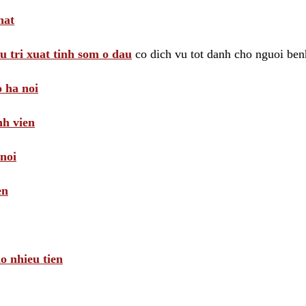
hat
eu tri xuat tinh som o dau
co dich vu tot danh cho nguoi ben
 ha noi
nh vien
noi
en
o nhieu tien