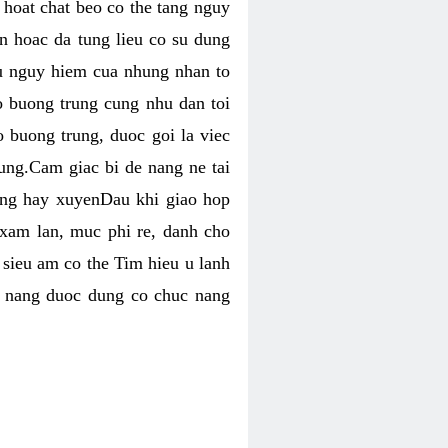
hoat chat beo co the tang nguy
on hoac da tung lieu co su dung
Su nguy hiem cua nhung nhan to
o buong trung cung nhu dan toi
o buong trung, duoc goi la viec
rung.Cam giac bi de nang ne tai
ong hay xuyenDau khi giao hop
 xam lan, muc phi re, danh cho
 sieu am co the Tim hieu u lanh
a nang duoc dung co chuc nang