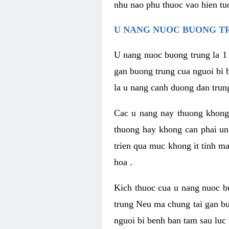
nhu nao phu thuoc vao hien tu
U NANG NUOC BUONG TR
U nang nuoc buong trung la 1 
gan buong trung cua nguoi bi
la u nang canh duong dan trun
Cac u nang nay thuong khong
thuong hay khong can phai ung
trien qua muc khong it tinh m
hoa .
Kich thuoc cua u nang nuoc b
trung Neu ma chung tai gan bu
nguoi bi benh ban tam sau luc 