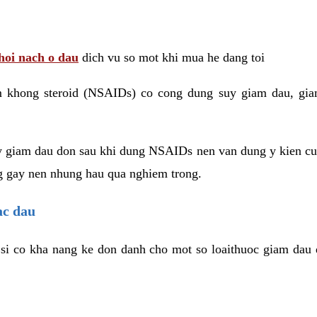
hoi nach o dau
dich vu so mot khi mua he dang toi
m khong steroid (NSAIDs) co cong dung suy giam dau, gi
y giam dau don sau khi dung NSAIDs nen van dung y kien cua
g gay nen nhung hau qua nghiem trong.
ac dau
 si co kha nang ke don danh cho mot so loaithuoc giam dau