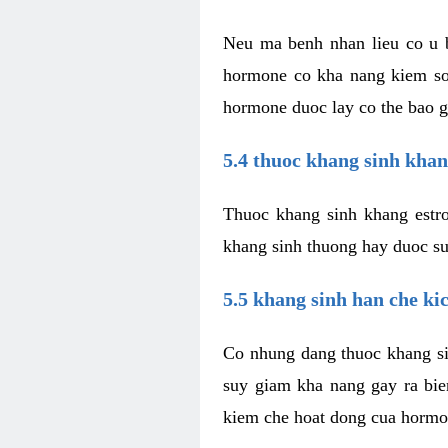
Neu ma benh nhan lieu co u 
hormone co kha nang kiem so
hormone duoc lay co the bao g
5.4 thuoc khang sinh khan
Thuoc khang sinh khang estr
khang sinh thuong hay duoc su 
5.5 khang sinh han che ki
Co nhung dang thuoc khang si
suy giam kha nang gay ra bie
kiem che hoat dong cua hormo