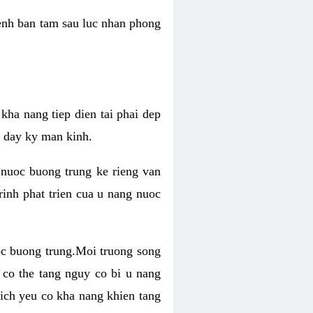
benh ban tam sau luc nhan phong
kha nang tiep dien tai phai dep
a day ky man kinh.
 nuoc buong trung ke rieng van
rinh phat trien cua u nang nuoc
uoc buong trung.Moi truong song
h co the tang nguy co bi u nang
ich yeu co kha nang khien tang