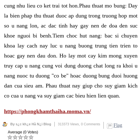
cung nhu lieu co ket trai tot hon.Phau thuat mo bung: Day
la bien phap thu thuat duoc ap dung trong truong hop mot
so u nang lon, ac dac tinh hay gay nen de doa den suc
khoe nguoi bi benh.Tiem choc hut nang: bac si chuyen
khoa lay cach nay luc u nang buong trung tien trien to
hoac gay nen dau don. Ho lay mot cay kim mong xuyen
truy cap u nang cung voi dung duong chat long ra khoi u
nang nuoc tu duong "co be" hoac duong bung duoi huong
dan cua sieu am. Phau thuat nay giup cho suy giam kich
co cua u nang va suy giam cac bieu hien lien quan.
https://phongkhamthaiha.moma.vn/
By s¿c kh¿e Hà N¿i Blog
313373 Views,
0 Comments
Flag
Average (0 Votes)