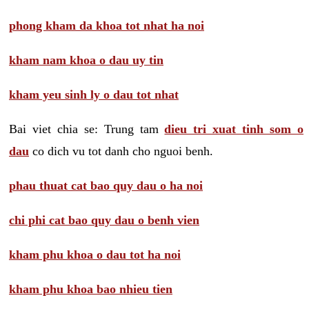
phong kham da khoa tot nhat ha noi
kham nam khoa o dau uy tin
kham yeu sinh ly o dau tot nhat
Bai viet chia se: Trung tam
dieu tri xuat tinh som o
dau
co dich vu tot danh cho nguoi benh.
phau thuat cat bao quy dau o ha noi
chi phi cat bao quy dau o benh vien
kham phu khoa o dau tot ha noi
kham phu khoa bao nhieu tien