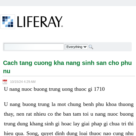
Skip to Content
Cach tang cuong kha nang sinh san cho phu nu -
Welcome
Cach tang cuong kha nang sinh san cho phu
nu
10/15/24 4:29 AM
U nang nuoc buong trung uong thuoc gi 1710
U nang buong trung la mot chung benh phu khoa thuong
thay, nen rat nhieu co the ban tam toi u nang nuoc buong
trung dung khang sinh gi hoac lay giai phap gi chua tri thi
hieu qua. Song, quyet dinh dung loai thuoc nao cung nhu