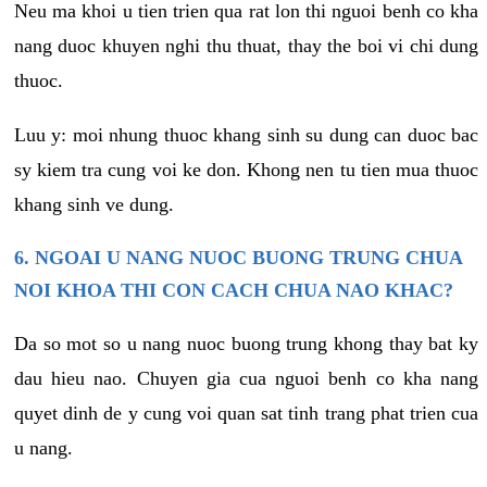
Neu ma khoi u tien trien qua rat lon thi nguoi benh co kha
nang duoc khuyen nghi thu thuat, thay the boi vi chi dung
thuoc.
Luu y: moi nhung thuoc khang sinh su dung can duoc bac
sy kiem tra cung voi ke don. Khong nen tu tien mua thuoc
khang sinh ve dung.
6. NGOAI U NANG NUOC BUONG TRUNG CHUA
NOI KHOA THI CON CACH CHUA NAO KHAC?
Da so mot so u nang nuoc buong trung khong thay bat ky
dau hieu nao. Chuyen gia cua nguoi benh co kha nang
quyet dinh de y cung voi quan sat tinh trang phat trien cua
u nang.