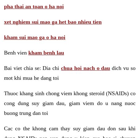
pha thai an toan o ha noi
xet nghiem sui mao ga het bao nhieu tien
kham sui mao ga o ha noi
Benh vien
kham benh lau
Bai viet chia se: Dia chi
chua hoi nach o dau
dich vu so
mot khi mua he dang toi
Thuoc khang sinh chong viem khong steroid (NSAIDs) co
cong dung suy giam dau, giam viem do u nang nuoc
buong trung dan toi
Cac co the khong cam thay suy giam dau don sau khi