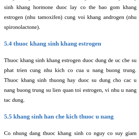
sinh khang hormone duoc lay co the bao gom khang
estrogen (nhu tamoxifen) cung voi khang androgen (nhu
spironolactone).
5.4 thuoc khang sinh khang estrogen
Thuoc khang sinh khang estrogen duoc dung de uc che su
phat trien cung nhu kich co cua u nang buong trung.
Thuoc khang sinh thuong hay duoc su dung cho cac u
nang buong trung su lien quan toi estrogen, vi nhu u nang
tac dung.
5.5 khang sinh han che kich thuoc u nang
Co nhung dang thuoc khang sinh co nguy co suy giam