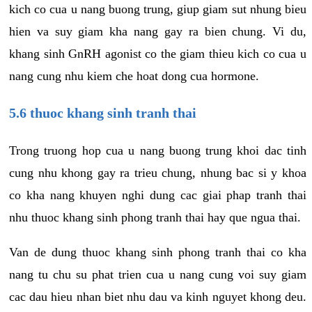
kich co cua u nang buong trung, giup giam sut nhung bieu
hien va suy giam kha nang gay ra bien chung. Vi du,
khang sinh GnRH agonist co the giam thieu kich co cua u
nang cung nhu kiem che hoat dong cua hormone.
5.6 thuoc khang sinh tranh thai
Trong truong hop cua u nang buong trung khoi dac tinh
cung nhu khong gay ra trieu chung, nhung bac si y khoa
co kha nang khuyen nghi dung cac giai phap tranh thai
nhu thuoc khang sinh phong tranh thai hay que ngua thai.
Van de dung thuoc khang sinh phong tranh thai co kha
nang tu chu su phat trien cua u nang cung voi suy giam
cac dau hieu nhan biet nhu dau va kinh nguyet khong deu.