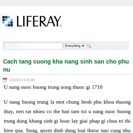
Skip to Content
Cach tang cuong kha nang sinh san cho phu nu -
Welcome
Cach tang cuong kha nang sinh san cho phu
nu
10/15/24 4:29 AM
U nang nuoc buong trung uong thuoc gi 1710
U nang buong trung la mot chung benh phu khoa thuong
thay, nen rat nhieu co the ban tam toi u nang nuoc buong
trung dung khang sinh gi hoac lay giai phap gi chua tri thi
hieu qua. Song, quyet dinh dung loai thuoc nao cung nhu