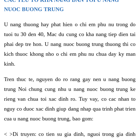
NUOC BUONG TRUNG
U nang thuong hay phat hien o chi em phu nu trong do
tuoi tu 30 den 40, Mac du cung co kha nang tiep dien tai
phai dep tre hon. U nang nuoc buong trung thuong thi co
kich thuoc khong nho o chi em phu nu chua day ky man
kinh.
Tren thuc te, nguyen do ro rang gay nen u nang buong
trung Noi chung cung nhu u nang nuoc buong trung ke
rieng van chua toi xac dinh ro. Tuy vay, co cac nhan to
nguy co duoc xac dinh giup dang nhap qua trinh phat trien
cua u nang nuoc buong trung, bao gom:
< >Di truyen: co tien su gia dinh, nguoi trong gia dinh