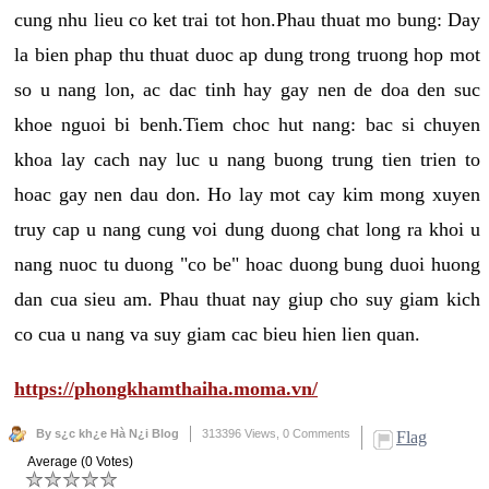
cung nhu lieu co ket trai tot hon.Phau thuat mo bung: Day
la bien phap thu thuat duoc ap dung trong truong hop mot
so u nang lon, ac dac tinh hay gay nen de doa den suc
khoe nguoi bi benh.Tiem choc hut nang: bac si chuyen
khoa lay cach nay luc u nang buong trung tien trien to
hoac gay nen dau don. Ho lay mot cay kim mong xuyen
truy cap u nang cung voi dung duong chat long ra khoi u
nang nuoc tu duong "co be" hoac duong bung duoi huong
dan cua sieu am. Phau thuat nay giup cho suy giam kich
co cua u nang va suy giam cac bieu hien lien quan.
https://phongkhamthaiha.moma.vn/
By s¿c kh¿e Hà N¿i Blog
313396 Views,
0 Comments
Flag
Average (0 Votes)