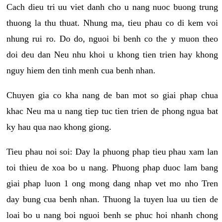
Cach dieu tri uu viet danh cho u nang nuoc buong trung
thuong la thu thuat. Nhung ma, tieu phau co di kem voi
nhung rui ro. Do do, nguoi bi benh co the y muon theo
doi deu dan Neu nhu khoi u khong tien trien hay khong
nguy hiem den tinh menh cua benh nhan.
Chuyen gia co kha nang de ban mot so giai phap chua
khac Neu ma u nang tiep tuc tien trien de phong ngua bat
ky hau qua nao khong giong.
Tieu phau noi soi: Day la phuong phap tieu phau xam lan
toi thieu de xoa bo u nang. Phuong phap duoc lam bang
giai phap luon 1 ong mong dang nhap vet mo nho Tren
day bung cua benh nhan. Thuong la tuyen lua uu tien de
loai bo u nang boi nguoi benh se phuc hoi nhanh chong