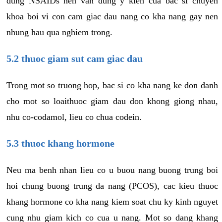
dung NSAIDs nen van dung y kien cua bac si chuyen
khoa boi vi con cam giac dau nang co kha nang gay nen
nhung hau qua nghiem trong.
5.2 thuoc giam sut cam giac dau
Trong mot so truong hop, bac si co kha nang ke don danh
cho mot so loaithuoc giam dau don khong giong nhau,
nhu co-codamol, lieu co chua codein.
5.3 thuoc khang hormone
Neu ma benh nhan lieu co u buou nang buong trung boi
hoi chung buong trung da nang (PCOS), cac kieu thuoc
khang hormone co kha nang kiem soat chu ky kinh nguyet
cung nhu giam kich co cua u nang. Mot so dang khang