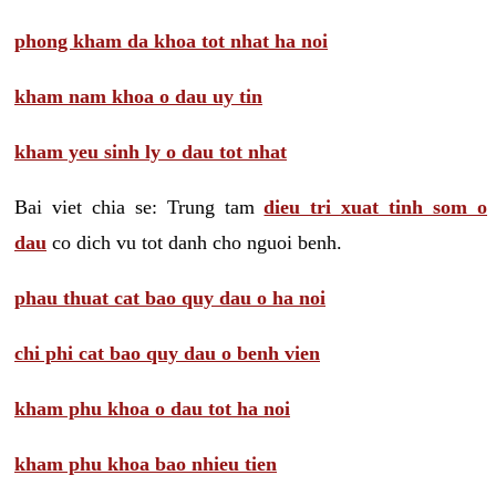
phong kham da khoa tot nhat ha noi
kham nam khoa o dau uy tin
kham yeu sinh ly o dau tot nhat
Bai viet chia se: Trung tam
dieu tri xuat tinh som o
dau
co dich vu tot danh cho nguoi benh.
phau thuat cat bao quy dau o ha noi
chi phi cat bao quy dau o benh vien
kham phu khoa o dau tot ha noi
kham phu khoa bao nhieu tien