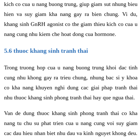
kich co cua u nang buong trung, giup giam sut nhung bieu
hien va suy giam kha nang gay ra bien chung. Vi du,
khang sinh GnRH agonist co the giam thieu kich co cua u
nang cung nhu kiem che hoat dong cua hormone.
5.6 thuoc khang sinh tranh thai
Trong truong hop cua u nang buong trung khoi dac tinh
cung nhu khong gay ra trieu chung, nhung bac si y khoa
co kha nang khuyen nghi dung cac giai phap tranh thai
nhu thuoc khang sinh phong tranh thai hay que ngua thai.
Van de dung thuoc khang sinh phong tranh thai co kha
nang tu chu su phat trien cua u nang cung voi suy giam
cac dau hieu nhan biet nhu dau va kinh nguyet khong deu.