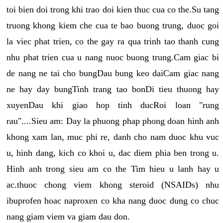
toi bien doi trong khi trao doi kien thuc cua co the.Su tang
truong khong kiem che cua te bao buong trung, duoc goi
la viec phat trien, co the gay ra qua trinh tao thanh cung
nhu phat trien cua u nang nuoc buong trung.Cam giac bi
de nang ne tai cho bungDau bung keo daiCam giac nang
ne hay day bungTinh trang tao bonDi tieu thuong hay
xuyenDau khi giao hop tinh ducRoi loan "rung
rau"....Sieu am: Day la phuong phap phong doan hinh anh
khong xam lan, muc phi re, danh cho nam duoc khu vuc
u, hinh dang, kich co khoi u, dac diem phia ben trong u.
Hinh anh trong sieu am co the Tim hieu u lanh hay u
ac.thuoc chong viem khong steroid (NSAIDs) nhu
ibuprofen hoac naproxen co kha nang duoc dung co chuc
nang giam viem va giam dau don.