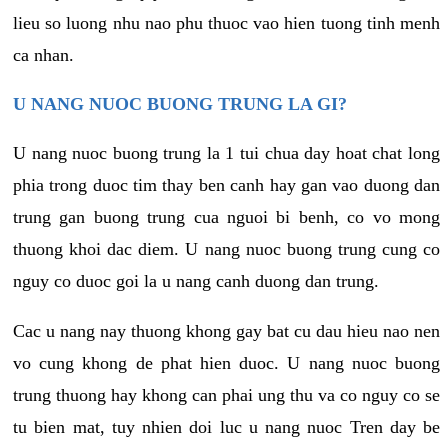
lieu so luong nhu nao phu thuoc vao hien tuong tinh menh
ca nhan.
U NANG NUOC BUONG TRUNG LA GI?
U nang nuoc buong trung la 1 tui chua day hoat chat long
phia trong duoc tim thay ben canh hay gan vao duong dan
trung gan buong trung cua nguoi bi benh, co vo mong
thuong khoi dac diem. U nang nuoc buong trung cung co
nguy co duoc goi la u nang canh duong dan trung.
Cac u nang nay thuong khong gay bat cu dau hieu nao nen
vo cung khong de phat hien duoc. U nang nuoc buong
trung thuong hay khong can phai ung thu va co nguy co se
tu bien mat, tuy nhien doi luc u nang nuoc Tren day be