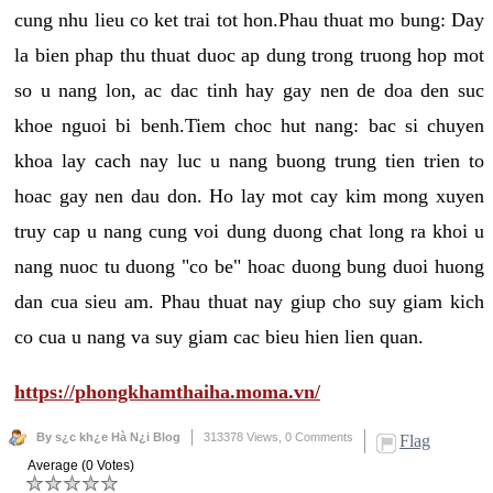
cung nhu lieu co ket trai tot hon.Phau thuat mo bung: Day
la bien phap thu thuat duoc ap dung trong truong hop mot
so u nang lon, ac dac tinh hay gay nen de doa den suc
khoe nguoi bi benh.Tiem choc hut nang: bac si chuyen
khoa lay cach nay luc u nang buong trung tien trien to
hoac gay nen dau don. Ho lay mot cay kim mong xuyen
truy cap u nang cung voi dung duong chat long ra khoi u
nang nuoc tu duong "co be" hoac duong bung duoi huong
dan cua sieu am. Phau thuat nay giup cho suy giam kich
co cua u nang va suy giam cac bieu hien lien quan.
https://phongkhamthaiha.moma.vn/
By s¿c kh¿e Hà N¿i Blog
313378 Views,
0 Comments
Flag
Average (0 Votes)