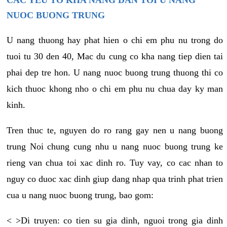
NUOC BUONG TRUNG
U nang thuong hay phat hien o chi em phu nu trong do
tuoi tu 30 den 40, Mac du cung co kha nang tiep dien tai
phai dep tre hon. U nang nuoc buong trung thuong thi co
kich thuoc khong nho o chi em phu nu chua day ky man
kinh.
Tren thuc te, nguyen do ro rang gay nen u nang buong
trung Noi chung cung nhu u nang nuoc buong trung ke
rieng van chua toi xac dinh ro. Tuy vay, co cac nhan to
nguy co duoc xac dinh giup dang nhap qua trinh phat trien
cua u nang nuoc buong trung, bao gom:
< >Di truyen: co tien su gia dinh, nguoi trong gia dinh