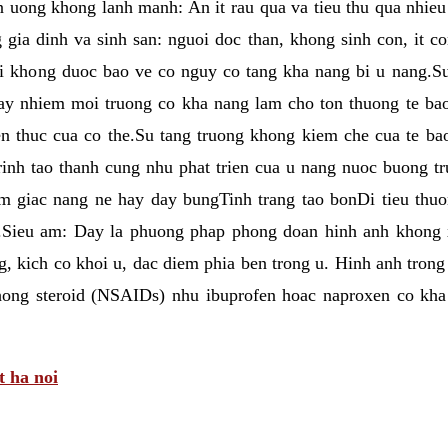
uong khong lanh manh: An it rau qua va tieu thu qua nhieu 
g gia dinh va sinh san: nguoi doc than, khong sinh con, it c
ai khong duoc bao ve co nguy co tang kha nang bi u nang.
 lay nhiem moi truong co kha nang lam cho ton thuong te ba
ien thuc cua co the.Su tang truong khong kiem che cua te ba
 trinh tao thanh cung nhu phat trien cua u nang nuoc buong t
 giac nang ne hay day bungTinh trang tao bonDi tieu thu
...Sieu am: Day la phuong phap phong doan hinh anh khong
, kich co khoi u, dac diem phia ben trong u. Hinh anh trong
hong steroid (NSAIDs) nhu ibuprofen hoac naproxen co kh
 ha noi