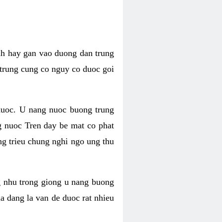
anh hay gan vao duong dan trung
trung cung co nguy co duoc goi
duoc. U nang nuoc buong trung
g nuoc Tren day be mat co phat
ng trieu chung nghi ngo ung thu
g nhu trong giong u nang buong
a dang la van de duoc rat nhieu