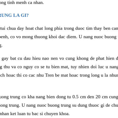
ong tinh menh ca nhan.
UNG LA GI?
tui chua day hoat chat long phia trong duoc tim thay ben c
 benh, co vo mong thuong khoi dac diem. U nang nuoc buong 
g.
 gay bat cu dau hieu nao nen vo cung khong de phat hien 
 thu va co nguy co se tu bien mat, tuy nhien doi luc u nan
ach hoac thi co cac nhu Tren be mat hoac trong long u la nhu
uong trung co kha nang bien dong tu 0.5 cm den 20 cm cun
ong trung. U nang nuoc buong trung su dung thuoc gi de chu
nhan ket luan tu bac si chuyen khoa.