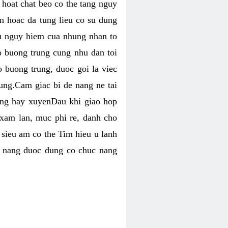
hoat chat beo co the tang nguy
on hoac da tung lieu co su dung
Su nguy hiem cua nhung nhan to
o buong trung cung nhu dan toi
o buong trung, duoc goi la viec
rung.Cam giac bi de nang ne tai
ong hay xuyenDau khi giao hop
 xam lan, muc phi re, danh cho
 sieu am co the Tim hieu u lanh
a nang duoc dung co chuc nang