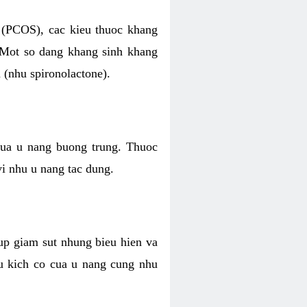
 (PCOS), cac kieu thuoc khang
 Mot so dang khang sinh khang
(nhu spironolactone).
cua u nang buong trung. Thuoc
vi nhu u nang tac dung.
up giam sut nhung bieu hien va
u kich co cua u nang cung nhu