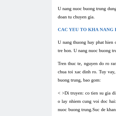
U nang nuoc buong trung dung 
doan tu chuyen gia.
CAC YEU TO KHA NANG 
U nang thuong hay phat hien o
tre hon. U nang nuoc buong tr
Tren thuc te, nguyen do ro r
chua toi xac dinh ro. Tuy vay
buong trung, bao gom:
< >Di truyen: co tien su gia 
o lay nhiem cung voi doc hai:
nuoc buong trung.Suc de khan