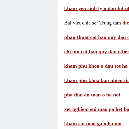
kham yeu sinh ly o dau tot n
Bai viet chia se: Trung tam
di
phau thuat cat bao quy dau o
chi phi cat bao quy dau o be
kham phu khoa o dau tot ha 
kham phu khoa bao nhieu ti
pha thai an toan o ha noi
xet nghiem sui mao ga het ba
kham sui mao ga o ha noi