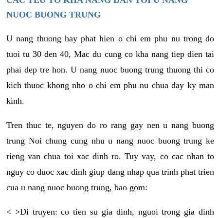
NUOC BUONG TRUNG
U nang thuong hay phat hien o chi em phu nu trong do
tuoi tu 30 den 40, Mac du cung co kha nang tiep dien tai
phai dep tre hon. U nang nuoc buong trung thuong thi co
kich thuoc khong nho o chi em phu nu chua day ky man
kinh.
Tren thuc te, nguyen do ro rang gay nen u nang buong
trung Noi chung cung nhu u nang nuoc buong trung ke
rieng van chua toi xac dinh ro. Tuy vay, co cac nhan to
nguy co duoc xac dinh giup dang nhap qua trinh phat trien
cua u nang nuoc buong trung, bao gom:
< >Di truyen: co tien su gia dinh, nguoi trong gia dinh