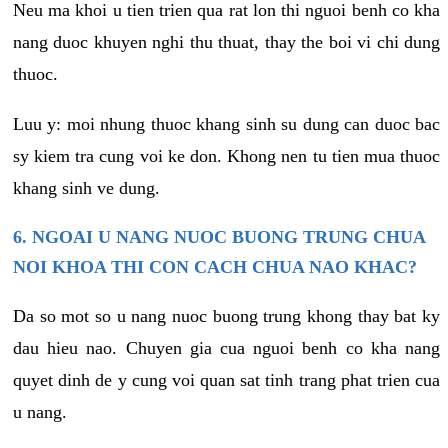
Neu ma khoi u tien trien qua rat lon thi nguoi benh co kha
nang duoc khuyen nghi thu thuat, thay the boi vi chi dung
thuoc.
Luu y: moi nhung thuoc khang sinh su dung can duoc bac
sy kiem tra cung voi ke don. Khong nen tu tien mua thuoc
khang sinh ve dung.
6. NGOAI U NANG NUOC BUONG TRUNG CHUA
NOI KHOA THI CON CACH CHUA NAO KHAC?
Da so mot so u nang nuoc buong trung khong thay bat ky
dau hieu nao. Chuyen gia cua nguoi benh co kha nang
quyet dinh de y cung voi quan sat tinh trang phat trien cua
u nang.