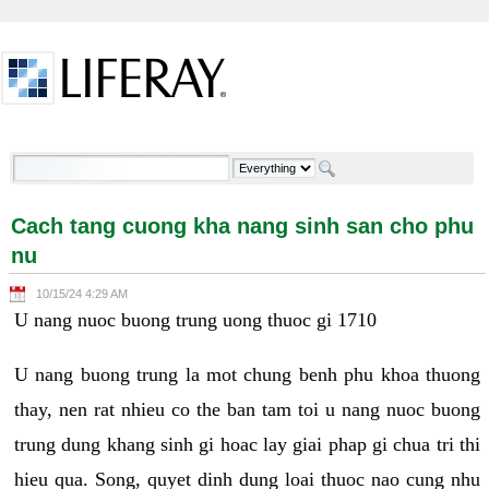
Skip to Content
Cach tang cuong kha nang sinh san cho phu nu -
Welcome
Cach tang cuong kha nang sinh san cho phu
nu
10/15/24 4:29 AM
U nang nuoc buong trung uong thuoc gi 1710
U nang buong trung la mot chung benh phu khoa thuong
thay, nen rat nhieu co the ban tam toi u nang nuoc buong
trung dung khang sinh gi hoac lay giai phap gi chua tri thi
hieu qua. Song, quyet dinh dung loai thuoc nao cung nhu