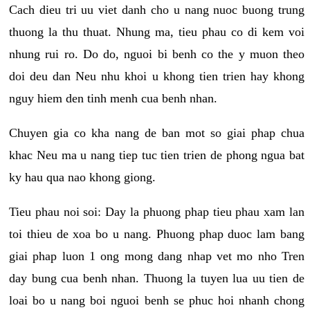
Cach dieu tri uu viet danh cho u nang nuoc buong trung
thuong la thu thuat. Nhung ma, tieu phau co di kem voi
nhung rui ro. Do do, nguoi bi benh co the y muon theo
doi deu dan Neu nhu khoi u khong tien trien hay khong
nguy hiem den tinh menh cua benh nhan.
Chuyen gia co kha nang de ban mot so giai phap chua
khac Neu ma u nang tiep tuc tien trien de phong ngua bat
ky hau qua nao khong giong.
Tieu phau noi soi: Day la phuong phap tieu phau xam lan
toi thieu de xoa bo u nang. Phuong phap duoc lam bang
giai phap luon 1 ong mong dang nhap vet mo nho Tren
day bung cua benh nhan. Thuong la tuyen lua uu tien de
loai bo u nang boi nguoi benh se phuc hoi nhanh chong