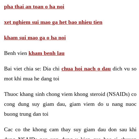
pha thai an toan o ha noi
xet nghiem sui mao ga het bao nhieu tien
kham sui mao ga o ha noi
Benh vien
kham benh lau
Bai viet chia se: Dia chi
chua hoi nach o dau
dich vu so
mot khi mua he dang toi
Thuoc khang sinh chong viem khong steroid (NSAIDs) co
cong dung suy giam dau, giam viem do u nang nuoc
buong trung dan toi
Cac co the khong cam thay suy giam dau don sau khi