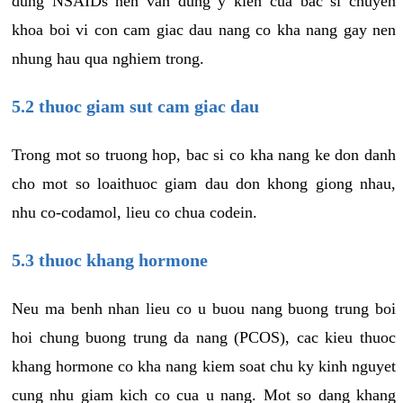
dung NSAIDs nen van dung y kien cua bac si chuyen
khoa boi vi con cam giac dau nang co kha nang gay nen
nhung hau qua nghiem trong.
5.2 thuoc giam sut cam giac dau
Trong mot so truong hop, bac si co kha nang ke don danh
cho mot so loaithuoc giam dau don khong giong nhau,
nhu co-codamol, lieu co chua codein.
5.3 thuoc khang hormone
Neu ma benh nhan lieu co u buou nang buong trung boi
hoi chung buong trung da nang (PCOS), cac kieu thuoc
khang hormone co kha nang kiem soat chu ky kinh nguyet
cung nhu giam kich co cua u nang. Mot so dang khang