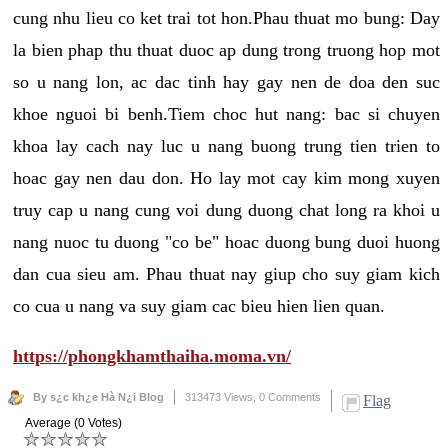
cung nhu lieu co ket trai tot hon.Phau thuat mo bung: Day
la bien phap thu thuat duoc ap dung trong truong hop mot
so u nang lon, ac dac tinh hay gay nen de doa den suc
khoe nguoi bi benh.Tiem choc hut nang: bac si chuyen
khoa lay cach nay luc u nang buong trung tien trien to
hoac gay nen dau don. Ho lay mot cay kim mong xuyen
truy cap u nang cung voi dung duong chat long ra khoi u
nang nuoc tu duong "co be" hoac duong bung duoi huong
dan cua sieu am. Phau thuat nay giup cho suy giam kich
co cua u nang va suy giam cac bieu hien lien quan.
https://phongkhamthaiha.moma.vn/
By s¿c kh¿e Hà N¿i Blog
313473 Views,
0 Comments
Flag
Average (0 Votes)