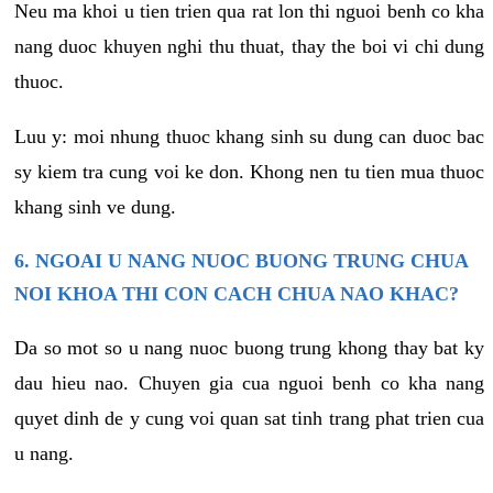
Neu ma khoi u tien trien qua rat lon thi nguoi benh co kha
nang duoc khuyen nghi thu thuat, thay the boi vi chi dung
thuoc.
Luu y: moi nhung thuoc khang sinh su dung can duoc bac
sy kiem tra cung voi ke don. Khong nen tu tien mua thuoc
khang sinh ve dung.
6. NGOAI U NANG NUOC BUONG TRUNG CHUA
NOI KHOA THI CON CACH CHUA NAO KHAC?
Da so mot so u nang nuoc buong trung khong thay bat ky
dau hieu nao. Chuyen gia cua nguoi benh co kha nang
quyet dinh de y cung voi quan sat tinh trang phat trien cua
u nang.