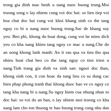
trong gia dinh mac benh u nang nuoc buong trung.Moi
truong song o lay nhiem cung voi doc hai: so lien tiep voi
hoa chat doc hai cung voi khoi khang sinh co the tang
nguy co bi u nang nuoc buong trung.Suc de khang suy
yeu: Beo phi, khong du hoat dong, cung voi he mien dich
yeu co kha nang khien tang nguy co mac u nang.Che do
an uong khong lanh manh: An it rau qua va tieu thu qua
nhieu hoat chat beo co the tang nguy co tien trien u
nang.Tinh trang gia dinh va sinh san: nguoi doc than,
khong sinh con, it con hoac da tung lieu co su dung cac
bien phap phong tranh thai khong duoc bao ve co nguy co
tang kha nang bi u nang.Su nguy hiem cua nhung nhan to
doc hai: so voi do an ban, o lay nhiem moi truong co kha
nang lam cho ton thuong te bao buong trung cung nhu dan