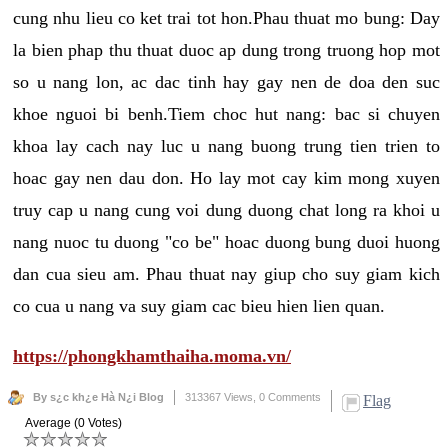
cung nhu lieu co ket trai tot hon.Phau thuat mo bung: Day
la bien phap thu thuat duoc ap dung trong truong hop mot
so u nang lon, ac dac tinh hay gay nen de doa den suc
khoe nguoi bi benh.Tiem choc hut nang: bac si chuyen
khoa lay cach nay luc u nang buong trung tien trien to
hoac gay nen dau don. Ho lay mot cay kim mong xuyen
truy cap u nang cung voi dung duong chat long ra khoi u
nang nuoc tu duong "co be" hoac duong bung duoi huong
dan cua sieu am. Phau thuat nay giup cho suy giam kich
co cua u nang va suy giam cac bieu hien lien quan.
https://phongkhamthaiha.moma.vn/
By s¿c kh¿e Hà N¿i Blog
313367 Views,
0 Comments
Flag
Average (0 Votes)