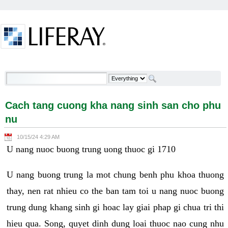
Skip to Content
Cach tang cuong kha nang sinh san cho phu nu -
Welcome
Cach tang cuong kha nang sinh san cho phu
nu
10/15/24 4:29 AM
U nang nuoc buong trung uong thuoc gi 1710
U nang buong trung la mot chung benh phu khoa thuong
thay, nen rat nhieu co the ban tam toi u nang nuoc buong
trung dung khang sinh gi hoac lay giai phap gi chua tri thi
hieu qua. Song, quyet dinh dung loai thuoc nao cung nhu