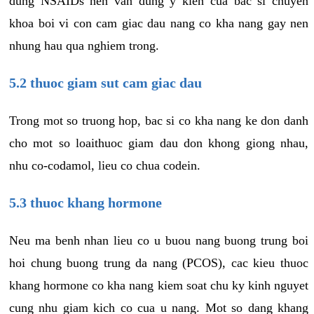
dung NSAIDs nen van dung y kien cua bac si chuyen
khoa boi vi con cam giac dau nang co kha nang gay nen
nhung hau qua nghiem trong.
5.2 thuoc giam sut cam giac dau
Trong mot so truong hop, bac si co kha nang ke don danh
cho mot so loaithuoc giam dau don khong giong nhau,
nhu co-codamol, lieu co chua codein.
5.3 thuoc khang hormone
Neu ma benh nhan lieu co u buou nang buong trung boi
hoi chung buong trung da nang (PCOS), cac kieu thuoc
khang hormone co kha nang kiem soat chu ky kinh nguyet
cung nhu giam kich co cua u nang. Mot so dang khang