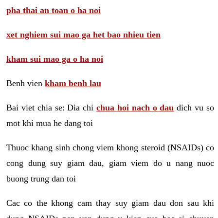
pha thai an toan o ha noi
xet nghiem sui mao ga het bao nhieu tien
kham sui mao ga o ha noi
Benh vien
kham benh lau
Bai viet chia se: Dia chi
chua hoi nach o dau
dich vu so
mot khi mua he dang toi
Thuoc khang sinh chong viem khong steroid (NSAIDs) co
cong dung suy giam dau, giam viem do u nang nuoc
buong trung dan toi
Cac co the khong cam thay suy giam dau don sau khi