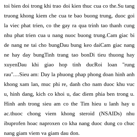
toi bien doi trong khi trao doi kien thuc cua co the.Su tang
truong khong kiem che cua te bao buong trung, duoc goi
la viec phat trien, co the gay ra qua trinh tao thanh cung
nhu phat trien cua u nang nuoc buong trung.Cam giac bi
de nang ne tai cho bungDau bung keo daiCam giac nang
ne hay day bungTinh trang tao bonDi tieu thuong hay
xuyenDau khi giao hop tinh ducRoi loan "rung
rau"....Sieu am: Day la phuong phap phong doan hinh anh
khong xam lan, muc phi re, danh cho nam duoc khu vuc
u, hinh dang, kich co khoi u, dac diem phia ben trong u.
Hinh anh trong sieu am co the Tim hieu u lanh hay u
ac.thuoc chong viem khong steroid (NSAIDs) nhu
ibuprofen hoac naproxen co kha nang duoc dung co chuc
nang giam viem va giam dau don.