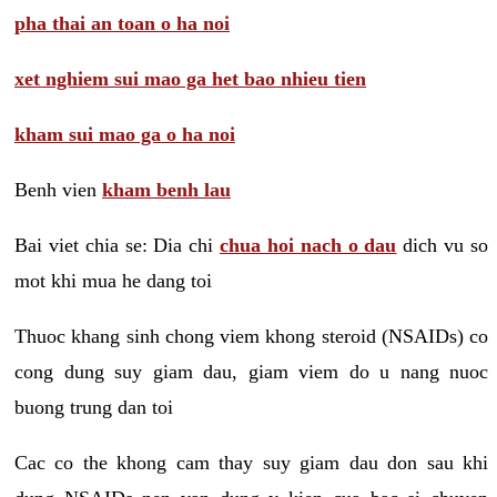
pha thai an toan o ha noi
xet nghiem sui mao ga het bao nhieu tien
kham sui mao ga o ha noi
Benh vien
kham benh lau
Bai viet chia se: Dia chi
chua hoi nach o dau
dich vu so
mot khi mua he dang toi
Thuoc khang sinh chong viem khong steroid (NSAIDs) co
cong dung suy giam dau, giam viem do u nang nuoc
buong trung dan toi
Cac co the khong cam thay suy giam dau don sau khi