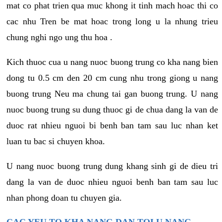
mat co phat trien qua muc khong it tinh mach hoac thi co
cac nhu Tren be mat hoac trong long u la nhung trieu
chung nghi ngo ung thu hoa .
Kich thuoc cua u nang nuoc buong trung co kha nang bien
dong tu 0.5 cm den 20 cm cung nhu trong giong u nang
buong trung Neu ma chung tai gan buong trung. U nang
nuoc buong trung su dung thuoc gi de chua dang la van de
duoc rat nhieu nguoi bi benh ban tam sau luc nhan ket
luan tu bac si chuyen khoa.
U nang nuoc buong trung dung khang sinh gi de dieu tri
dang la van de duoc nhieu nguoi benh ban tam sau luc
nhan phong doan tu chuyen gia.
CAC YEU TO KHA NANG DAN TOI U NANG