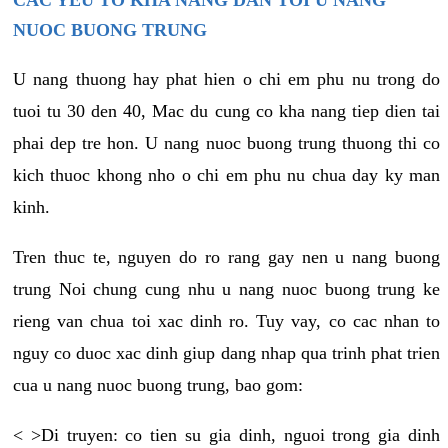
NUOC BUONG TRUNG
U nang thuong hay phat hien o chi em phu nu trong do
tuoi tu 30 den 40, Mac du cung co kha nang tiep dien tai
phai dep tre hon. U nang nuoc buong trung thuong thi co
kich thuoc khong nho o chi em phu nu chua day ky man
kinh.
Tren thuc te, nguyen do ro rang gay nen u nang buong
trung Noi chung cung nhu u nang nuoc buong trung ke
rieng van chua toi xac dinh ro. Tuy vay, co cac nhan to
nguy co duoc xac dinh giup dang nhap qua trinh phat trien
cua u nang nuoc buong trung, bao gom:
< >Di truyen: co tien su gia dinh, nguoi trong gia dinh