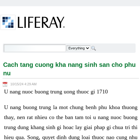
Skip to Content
Cach tang cuong kha nang sinh san cho phu nu -
Welcome
Cach tang cuong kha nang sinh san cho phu
nu
10/15/24 4:29 AM
U nang nuoc buong trung uong thuoc gi 1710
U nang buong trung la mot chung benh phu khoa thuong
thay, nen rat nhieu co the ban tam toi u nang nuoc buong
trung dung khang sinh gi hoac lay giai phap gi chua tri thi
hieu qua. Song, quyet dinh dung loai thuoc nao cung nhu