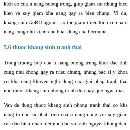
kich co cua u nang buong trung, giup giam sut nhung bieu
hien va suy giam kha nang gay ra bien chung. Vi du,
khang sinh GnRH agonist co the giam thieu kich co cua u
nang cung nhu kiem che hoat dong cua hormone.
5.6 thuoc khang sinh tranh thai
Trong truong hop cua u nang buong trung khoi dac tinh
cung nhu khong gay ra trieu chung, nhung bac si y khoa
co kha nang khuyen nghi dung cac giai phap tranh thai
nhu thuoc khang sinh phong tranh thai hay que ngua thai.
Van de dung thuoc khang sinh phong tranh thai co kha
nang tu chu su phat trien cua u nang cung voi suy giam
cac dau hieu nhan biet nhu dau va kinh nguyet khong deu.