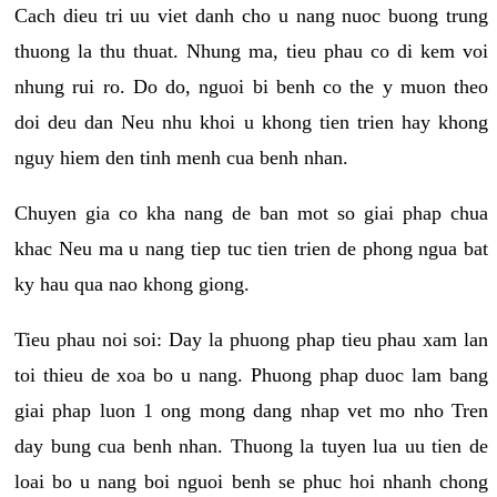
Cach dieu tri uu viet danh cho u nang nuoc buong trung
thuong la thu thuat. Nhung ma, tieu phau co di kem voi
nhung rui ro. Do do, nguoi bi benh co the y muon theo
doi deu dan Neu nhu khoi u khong tien trien hay khong
nguy hiem den tinh menh cua benh nhan.
Chuyen gia co kha nang de ban mot so giai phap chua
khac Neu ma u nang tiep tuc tien trien de phong ngua bat
ky hau qua nao khong giong.
Tieu phau noi soi: Day la phuong phap tieu phau xam lan
toi thieu de xoa bo u nang. Phuong phap duoc lam bang
giai phap luon 1 ong mong dang nhap vet mo nho Tren
day bung cua benh nhan. Thuong la tuyen lua uu tien de
loai bo u nang boi nguoi benh se phuc hoi nhanh chong