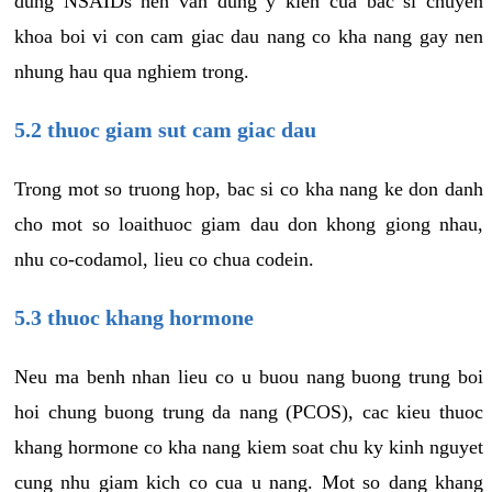
dung NSAIDs nen van dung y kien cua bac si chuyen
khoa boi vi con cam giac dau nang co kha nang gay nen
nhung hau qua nghiem trong.
5.2 thuoc giam sut cam giac dau
Trong mot so truong hop, bac si co kha nang ke don danh
cho mot so loaithuoc giam dau don khong giong nhau,
nhu co-codamol, lieu co chua codein.
5.3 thuoc khang hormone
Neu ma benh nhan lieu co u buou nang buong trung boi
hoi chung buong trung da nang (PCOS), cac kieu thuoc
khang hormone co kha nang kiem soat chu ky kinh nguyet
cung nhu giam kich co cua u nang. Mot so dang khang