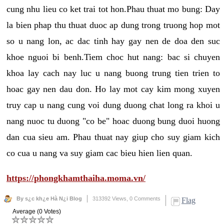
cung nhu lieu co ket trai tot hon.Phau thuat mo bung: Day
la bien phap thu thuat duoc ap dung trong truong hop mot
so u nang lon, ac dac tinh hay gay nen de doa den suc
khoe nguoi bi benh.Tiem choc hut nang: bac si chuyen
khoa lay cach nay luc u nang buong trung tien trien to
hoac gay nen dau don. Ho lay mot cay kim mong xuyen
truy cap u nang cung voi dung duong chat long ra khoi u
nang nuoc tu duong "co be" hoac duong bung duoi huong
dan cua sieu am. Phau thuat nay giup cho suy giam kich
co cua u nang va suy giam cac bieu hien lien quan.
https://phongkhamthaiha.moma.vn/
By s¿c kh¿e Hà N¿i Blog
313392 Views,
0 Comments
Flag
Average (0 Votes)