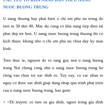
NUOC BUONG TRUNG
U nang thuong hay phat hien o chi em phu nu trong do
tuoi tu 30 den 40, Mac du cung co kha nang tiep dien tai
phai dep tre hon. U nang nuoc buong trung thuong thi co
kich thuoc khong nho o chi em phu nu chua day ky man
kinh.
Tren thuc te, nguyen do ro rang gay nen u nang buong
trung Noi chung cung nhu u nang nuoc buong trung ke
rieng van chua toi xac dinh ro. Tuy vay, co cac nhan to
nguy co duoc xac dinh giup dang nhap qua trinh phat trien
cua u nang nuoc buong trung, bao gom:
< >Di truyen: co tien su gia dinh, nguoi trong gia dinh