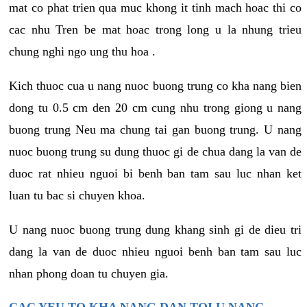
mat co phat trien qua muc khong it tinh mach hoac thi co
cac nhu Tren be mat hoac trong long u la nhung trieu
chung nghi ngo ung thu hoa .
Kich thuoc cua u nang nuoc buong trung co kha nang bien
dong tu 0.5 cm den 20 cm cung nhu trong giong u nang
buong trung Neu ma chung tai gan buong trung. U nang
nuoc buong trung su dung thuoc gi de chua dang la van de
duoc rat nhieu nguoi bi benh ban tam sau luc nhan ket
luan tu bac si chuyen khoa.
U nang nuoc buong trung dung khang sinh gi de dieu tri
dang la van de duoc nhieu nguoi benh ban tam sau luc
nhan phong doan tu chuyen gia.
CAC YEU TO KHA NANG DAN TOI U NANG