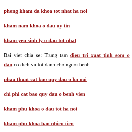
phong kham da khoa tot nhat ha noi
kham nam khoa o dau uy tin
kham yeu sinh ly o dau tot nhat
Bai viet chia se: Trung tam
dieu tri xuat tinh som o
dau
co dich vu tot danh cho nguoi benh.
phau thuat cat bao quy dau o ha noi
chi phi cat bao quy dau o benh vien
kham phu khoa o dau tot ha noi
kham phu khoa bao nhieu tien