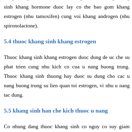
sinh khang hormone duoc lay co the bao gom khang
estrogen (nhu tamoxifen) cung voi khang androgen (nhu
spironolactone).
5.4 thuoc khang sinh khang estrogen
Thuoc khang sinh khang estrogen duoc dung de uc che su
phat trien cung nhu kich co cua u nang buong trung.
Thuoc khang sinh thuong hay duoc su dung cho cac u
nang buong trung su lien quan toi estrogen, vi nhu u nang
tac dung.
5.5 khang sinh han che kich thuoc u nang
Co nhung dang thuoc khang sinh co nguy co suy giam