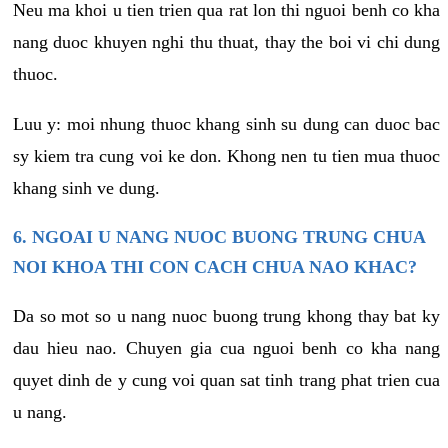
Neu ma khoi u tien trien qua rat lon thi nguoi benh co kha
nang duoc khuyen nghi thu thuat, thay the boi vi chi dung
thuoc.
Luu y: moi nhung thuoc khang sinh su dung can duoc bac
sy kiem tra cung voi ke don. Khong nen tu tien mua thuoc
khang sinh ve dung.
6. NGOAI U NANG NUOC BUONG TRUNG CHUA
NOI KHOA THI CON CACH CHUA NAO KHAC?
Da so mot so u nang nuoc buong trung khong thay bat ky
dau hieu nao. Chuyen gia cua nguoi benh co kha nang
quyet dinh de y cung voi quan sat tinh trang phat trien cua
u nang.