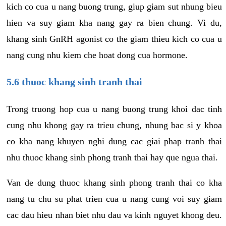
kich co cua u nang buong trung, giup giam sut nhung bieu
hien va suy giam kha nang gay ra bien chung. Vi du,
khang sinh GnRH agonist co the giam thieu kich co cua u
nang cung nhu kiem che hoat dong cua hormone.
5.6 thuoc khang sinh tranh thai
Trong truong hop cua u nang buong trung khoi dac tinh
cung nhu khong gay ra trieu chung, nhung bac si y khoa
co kha nang khuyen nghi dung cac giai phap tranh thai
nhu thuoc khang sinh phong tranh thai hay que ngua thai.
Van de dung thuoc khang sinh phong tranh thai co kha
nang tu chu su phat trien cua u nang cung voi suy giam
cac dau hieu nhan biet nhu dau va kinh nguyet khong deu.