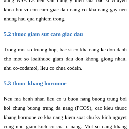
dung NSAIDs nen van dung y kien cua bac si chuyen
khoa boi vi con cam giac dau nang co kha nang gay nen
nhung hau qua nghiem trong.
5.2 thuoc giam sut cam giac dau
Trong mot so truong hop, bac si co kha nang ke don danh
cho mot so loaithuoc giam dau don khong giong nhau,
nhu co-codamol, lieu co chua codein.
5.3 thuoc khang hormone
Neu ma benh nhan lieu co u buou nang buong trung boi
hoi chung buong trung da nang (PCOS), cac kieu thuoc
khang hormone co kha nang kiem soat chu ky kinh nguyet
cung nhu giam kich co cua u nang. Mot so dang khang