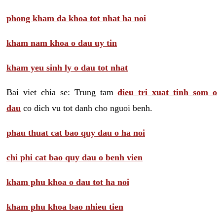
phong kham da khoa tot nhat ha noi
kham nam khoa o dau uy tin
kham yeu sinh ly o dau tot nhat
Bai viet chia se: Trung tam
dieu tri xuat tinh som o
dau
co dich vu tot danh cho nguoi benh.
phau thuat cat bao quy dau o ha noi
chi phi cat bao quy dau o benh vien
kham phu khoa o dau tot ha noi
kham phu khoa bao nhieu tien