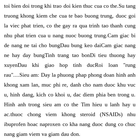
toi bien doi trong khi trao doi kien thuc cua co the.Su tang
truong khong kiem che cua te bao buong trung, duoc goi
la viec phat trien, co the gay ra qua trinh tao thanh cung
nhu phat trien cua u nang nuoc buong trung.Cam giac bi
de nang ne tai cho bungDau bung keo daiCam giac nang
ne hay day bungTinh trang tao bonDi tieu thuong hay
xuyenDau khi giao hop tinh ducRoi loan "rung
rau"....Sieu am: Day la phuong phap phong doan hinh anh
khong xam lan, muc phi re, danh cho nam duoc khu vuc
u, hinh dang, kich co khoi u, dac diem phia ben trong u.
Hinh anh trong sieu am co the Tim hieu u lanh hay u
ac.thuoc chong viem khong steroid (NSAIDs) nhu
ibuprofen hoac naproxen co kha nang duoc dung co chuc
nang giam viem va giam dau don.