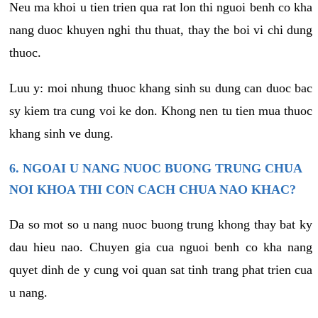
Neu ma khoi u tien trien qua rat lon thi nguoi benh co kha
nang duoc khuyen nghi thu thuat, thay the boi vi chi dung
thuoc.
Luu y: moi nhung thuoc khang sinh su dung can duoc bac
sy kiem tra cung voi ke don. Khong nen tu tien mua thuoc
khang sinh ve dung.
6. NGOAI U NANG NUOC BUONG TRUNG CHUA
NOI KHOA THI CON CACH CHUA NAO KHAC?
Da so mot so u nang nuoc buong trung khong thay bat ky
dau hieu nao. Chuyen gia cua nguoi benh co kha nang
quyet dinh de y cung voi quan sat tinh trang phat trien cua
u nang.