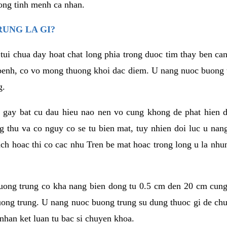
ong tinh menh ca nhan.
UNG LA GI?
tui chua day hoat chat long phia trong duoc tim thay ben c
 benh, co vo mong thuong khoi dac diem. U nang nuoc buong 
g.
 gay bat cu dau hieu nao nen vo cung khong de phat hien 
 thu va co nguy co se tu bien mat, tuy nhien doi luc u nan
ach hoac thi co cac nhu Tren be mat hoac trong long u la nhu
uong trung co kha nang bien dong tu 0.5 cm den 20 cm cun
ong trung. U nang nuoc buong trung su dung thuoc gi de chu
nhan ket luan tu bac si chuyen khoa.