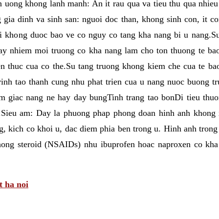
uong khong lanh manh: An it rau qua va tieu thu qua nhieu 
g gia dinh va sinh san: nguoi doc than, khong sinh con, it c
ai khong duoc bao ve co nguy co tang kha nang bi u nang.
 lay nhiem moi truong co kha nang lam cho ton thuong te ba
ien thuc cua co the.Su tang truong khong kiem che cua te ba
 trinh tao thanh cung nhu phat trien cua u nang nuoc buong t
 giac nang ne hay day bungTinh trang tao bonDi tieu thu
...Sieu am: Day la phuong phap phong doan hinh anh khong
, kich co khoi u, dac diem phia ben trong u. Hinh anh trong
hong steroid (NSAIDs) nhu ibuprofen hoac naproxen co kh
 ha noi