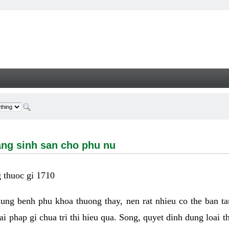
inh san cho phu nu - Welcome
ng sinh san cho phu nu
 thuoc gi 1710
ung benh phu khoa thuong thay, nen rat nhieu co the ban t
ai phap gi chua tri thi hieu qua. Song, quyet dinh dung loai 