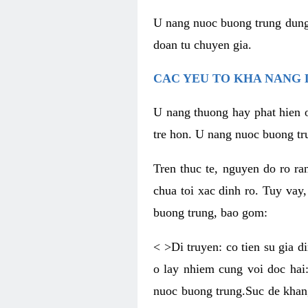
U nang nuoc buong trung dung 
doan tu chuyen gia.
CAC YEU TO KHA NANG 
U nang thuong hay phat hien o
tre hon. U nang nuoc buong tr
Tren thuc te, nguyen do ro r
chua toi xac dinh ro. Tuy vay
buong trung, bao gom:
< >Di truyen: co tien su gia 
o lay nhiem cung voi doc hai:
nuoc buong trung.Suc de khan