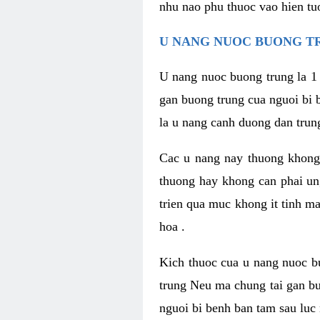
nhu nao phu thuoc vao hien tu
U NANG NUOC BUONG TR
U nang nuoc buong trung la 1 
gan buong trung cua nguoi bi
la u nang canh duong dan trun
Cac u nang nay thuong khong
thuong hay khong can phai ung
trien qua muc khong it tinh m
hoa .
Kich thuoc cua u nang nuoc b
trung Neu ma chung tai gan bu
nguoi bi benh ban tam sau luc 