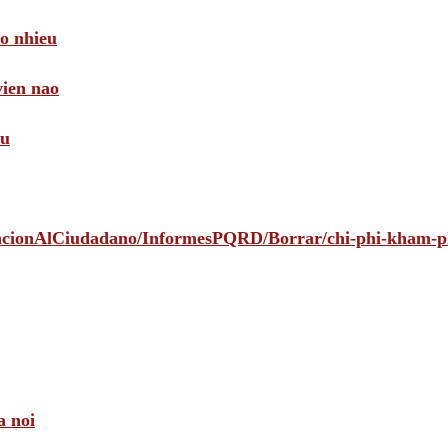
ao nhieu
vien nao
au
tencionAlCiudadano/InformesPQRD/Borrar/chi-phi-kham-
a noi