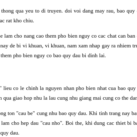
 thong qua yeu to di truyen. doi voi dang may rau, bao quy
ac rat kho chiu.
e lam cho nang cao them pho bien nguy co cac chat can ban 
i nay de bi vi khuan, vi khuan, nam xam nhap gay ra nhiem tr
them pho bien nguy co bao quy dau bi dinh lai.
lieu co le chinh la nguyen nhan pho bien nhat cua bao quy 
n qua giao hop nhu la lau cung nhu giang mai cung co the dan 
ong ton "cau be" cung nhu bao quy dau. Khi tinh trang nay b
 lam cho hep dau "cau nho". Boi the, khi dung cac thiet bi 
 quy dau.