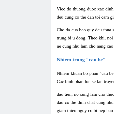
Viec do thuong duoc xac dinh
deu cung co the dan toi cam gi
Cho da cua bao quy dau thua s
trung bi u dong. Theo khi, no
ne cung nhu lam cho nang cao 
Nhiem trung "cau be"
Nhiem khuan bo phan "cau be" 
Cac binh phan lon se lan truye
dau tien, no cung lam cho thu
dau co the dinh chat cung nhu
giam thieu nguy co bi hep bao