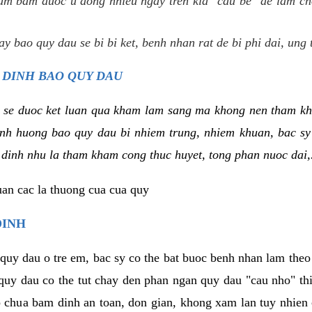
um bam duoc u dong nhieu ngay tren kia "cau be" de lam ch
y bao quy dau se bi bi ket, benh nhan rat de bi phi dai, ung 
 DINH BAO QUY DAU
 se duoc ket luan qua kham lam sang ma khong nen tham kh
tinh huong bao quy dau bi nhiem trung, nhiem khuan, bac s
 dinh nhu la tham kham cong thuc huyet, tong phan nuoc dai,.
uan cac la thuong cua cua quy
DINH
 quy dau o tre em, bac sy co the bat buoc benh nhan lam the
 quy dau co the tut chay den phan ngan quy dau "cau nho" t
 chua bam dinh an toan, don gian, khong xam lan tuy nhien 