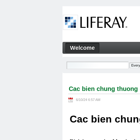
Skip to Content
Welcome
Cac bien chung thuong gap 
Navigation
Cac bien chung thuong 
6/10/24 6:57 AM
Cac bien chun