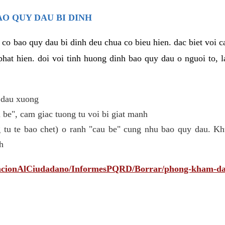
AO QUY DAU BI DINH
 co bao quy dau bi dinh deu chua co bieu hien. dac biet voi 
phat hien. doi voi tinh huong dinh bao quy dau o nguoi to, l
 dau xuong
be", cam giac tuong tu voi bi giat manh
 tu te bao chet) o ranh "cau be" cung nhu bao quy dau. Kh
h
tencionAlCiudadano/InformesPQRD/Borrar/phong-kham-da