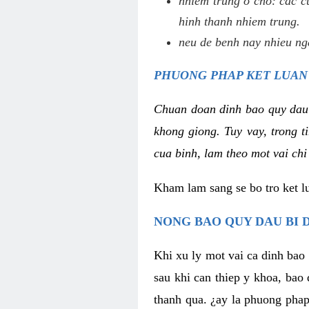
nhiem trung o cho: cac c
hinh thanh nhiem trung.
neu de benh nay nhieu nga
PHUONG PHAP KET LUAN
Chuan doan dinh bao quy dau
khong giong. Tuy vay, trong 
cua binh, lam theo mot vai chi
Kham lam sang se bo tro ket l
NONG BAO QUY DAU BI 
Khi xu ly mot vai ca dinh bao
sau khi can thiep y khoa, bao
thanh qua. ¿ay la phuong phap