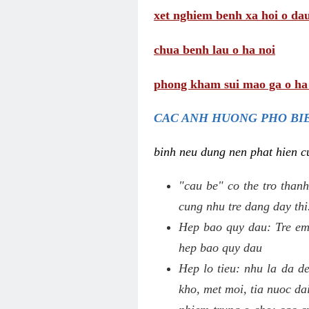
xet nghiem benh xa hoi o da
chua benh lau o ha noi
phong kham sui mao ga o ha
CAC ANH HUONG PHO BIE
binh neu dung nen phat hien cu
"cau be" co the tro thanh
cung nhu tre dang day thi
Hep bao quy dau: Tre em 
hep bao quy dau
Hep lo tieu: nhu la da d
kho, met moi, tia nuoc da