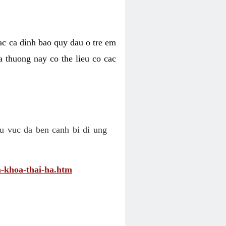
cac ca dinh bao quy dau o tre em
a thuong nay co the lieu co cac
u vuc da ben canh bi di ung
-khoa-thai-ha.htm