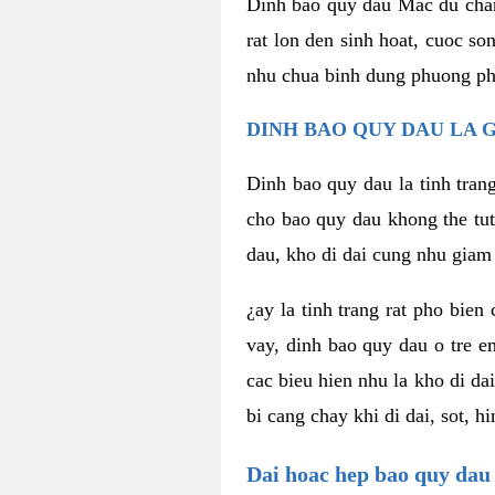
Dinh bao quy dau Mac du chan
rat lon den sinh hoat, cuoc s
nhu chua binh dung phuong pha
DINH BAO QUY DAU LA G
Dinh bao quy dau la tinh tran
cho bao quy dau khong the tut
dau, kho di dai cung nhu giam 
¿ay la tinh trang rat pho bien
vay, dinh bao quy dau o tre e
cac bieu hien nhu la kho di da
bi cang chay khi di dai, sot, 
Dai hoac hep bao quy dau