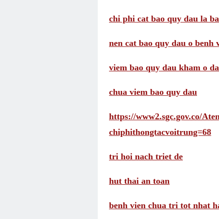
chi phi cat bao quy dau la b
nen cat bao quy dau o benh 
viem bao quy dau kham o d
chua viem bao quy dau
https://www2.sgc.gov.co/A
chiphithongtacvoitrung=68
tri hoi nach triet de
hut thai an toan
benh vien chua tri tot nhat h