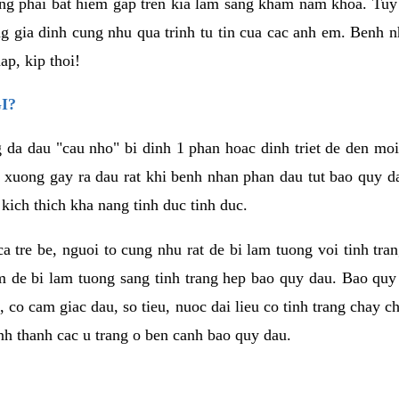
g phai bat hiem gap tren kia lam sang kham nam khoa. Tuy
ong gia dinh cung nhu qua trinh tu tin cua cac anh em. Benh
p, kip thoi!
I?
g da dau "cau nho" bi dinh 1 phan hoac dinh triet de den mo
 xuong gay ra dau rat khi benh nhan phan dau tut bao quy d
kich thich kha nang tinh duc tinh duc.
 ca tre be, nguoi to cung nhu rat de bi lam tuong voi tinh tr
m de bi lam tuong sang tinh trang hep bao quy dau. Bao quy
i, co cam giac dau, so tieu, nuoc dai lieu co tinh trang cha
hinh thanh cac u trang o ben canh bao quy dau.