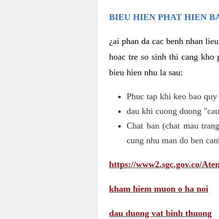
BIEU HIEN PHAT HIEN B
¿ai phan da cac benh nhan lieu
hoac tre so sinh thi cang kho 
bieu hien nhu la sau:
Phuc tap khi keo bao quy
dau khi cuong duong "cau 
Chat ban (chat mau trang
cung nhu man do ben can
https://www2.sgc.gov.co/A
kham hiem muon o ha noi
dau duong vat binh thuong