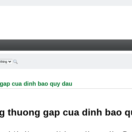
cua dinh bao quy dau - Welcome
gap cua dinh bao quy dau
g thuong gap cua dinh bao q