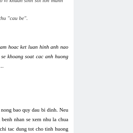
o vi khuan sinh soi lon manh
thu "cau be".
am hoac ket luan hinh anh nao
y se khoang soat cac anh huong
..
o nong bao quy dau bi dinh. Neu
hi benh nhan se xem nhu la chua
chi tac dung tot cho tinh huong