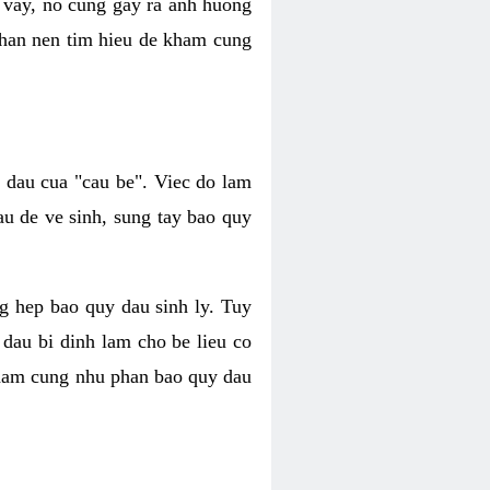
 vay, no cung gay ra anh huong
 nhan nen tim hieu de kham cung
i dau cua "cau be". Viec do lam
au de ve sinh, sung tay bao quy
ang hep bao quy dau sinh ly. Tuy
 dau bi dinh lam cho be lieu co
y cham cung nhu phan bao quy dau