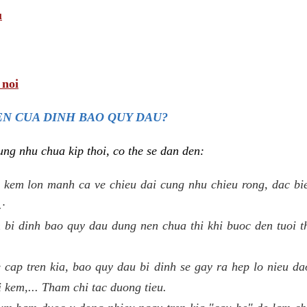
u
 noi
N CUA DINH BAO QUY DAU?
ng nhu chua kip thoi, co the se dan den:
 kem lon manh ca ve chieu dai cung nhu chieu rong, dac biet
.·
bi dinh bao quy dau dung nen chua thi khi buoc den tuoi t
e cap tren kia, bao quy dau bi dinh se gay ra hep lo nieu d
i kem,... Tham chi tac duong tieu.