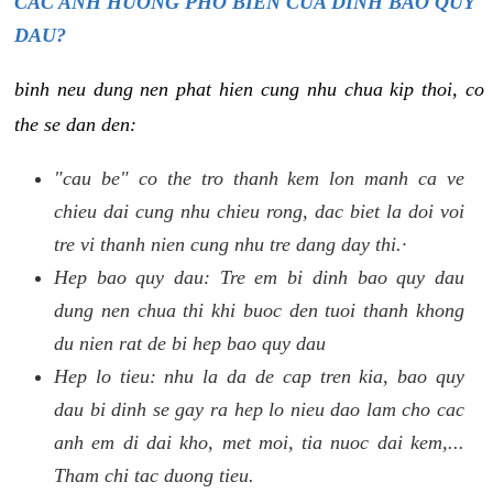
CAC ANH HUONG PHO BIEN CUA DINH BAO QUY
DAU?
binh neu dung nen phat hien cung nhu chua kip thoi, co
the se dan den:
"cau be" co the tro thanh kem lon manh ca ve
chieu dai cung nhu chieu rong, dac biet la doi voi
tre vi thanh nien cung nhu tre dang day thi.·
Hep bao quy dau: Tre em bi dinh bao quy dau
dung nen chua thi khi buoc den tuoi thanh khong
du nien rat de bi hep bao quy dau
Hep lo tieu: nhu la da de cap tren kia, bao quy
dau bi dinh se gay ra hep lo nieu dao lam cho cac
anh em di dai kho, met moi, tia nuoc dai kem,...
Tham chi tac duong tieu.