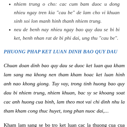
nhiem trung o cho: cac cum bam duoc u dong
nhieu ngay tren kia "cau be" de lam cho vi khuan
sinh soi lon manh hinh thanh nhiem trung.
neu de benh nay nhieu ngay bao quy dau se bi bi
ket, benh nhan rat de bi phi dai, ung thu "cau be".
PHUONG PHAP KET LUAN DINH BAO QUY DAU
Chuan doan dinh bao quy dau se duoc ket luan qua kham
lam sang ma khong nen tham kham hoac ket luan hinh
anh nao khong giong. Tuy vay, trong tinh huong bao quy
dau bi nhiem trung, nhiem khuan, bac sy se khoang soat
cac anh huong cua binh, lam theo mot vai chi dinh nhu la
tham kham cong thuc huyet, tong phan nuoc dai,...
Kham lam sang se bo tro ket luan cac la thuong cua cua