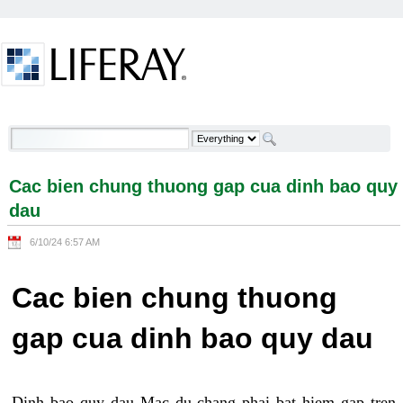
Skip to Content
Cac bien chung thuong gap cua dinh bao quy dau -
Welcome
Cac bien chung thuong gap cua dinh bao quy
dau
6/10/24 6:57 AM
Cac bien chung thuong
gap cua dinh bao quy dau
Dinh bao quy dau Mac du chang phai bat hiem gap tren