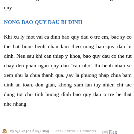
quy
NONG BAO QUY DAU BI DINH
Khi xu ly mot vai ca dinh bao quy dau o tre em, bac sy co
the bat buoc benh nhan lam theo nong bao quy dau bi
dinh. Neu sau khi can thiep y khoa, bao quy dau co the tut
chay den phan ngan quy dau "cau nho" thi benh nhan se
xem nhu la chua thanh qua. ¿ay la phuong phap chua bam
dinh an toan, don gian, khong xam lan tuy nhien chi tac
dung tot cho tinh huong dinh bao quy dau o tre be that
nhe nhang.
By s¿c kh¿e Hà N¿i Blog
329692 Views,
0 Comments
Flag