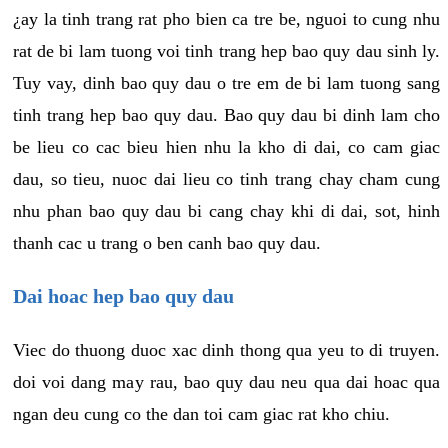
¿ay la tinh trang rat pho bien ca tre be, nguoi to cung nhu
rat de bi lam tuong voi tinh trang hep bao quy dau sinh ly.
Tuy vay, dinh bao quy dau o tre em de bi lam tuong sang
tinh trang hep bao quy dau. Bao quy dau bi dinh lam cho
be lieu co cac bieu hien nhu la kho di dai, co cam giac
dau, so tieu, nuoc dai lieu co tinh trang chay cham cung
nhu phan bao quy dau bi cang chay khi di dai, sot, hinh
thanh cac u trang o ben canh bao quy dau.
Dai hoac hep bao quy dau
Viec do thuong duoc xac dinh thong qua yeu to di truyen.
doi voi dang may rau, bao quy dau neu qua dai hoac qua
ngan deu cung co the dan toi cam giac rat kho chiu.