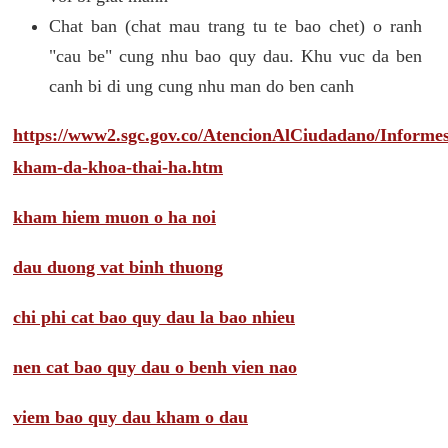
Chat ban (chat mau trang tu te bao chet) o ranh
"cau be" cung nhu bao quy dau. Khu vuc da ben
canh bi di ung cung nhu man do ben canh
https://www2.sgc.gov.co/AtencionAlCiudadano/Inform
kham-da-khoa-thai-ha.htm
kham hiem muon o ha noi
dau duong vat binh thuong
chi phi cat bao quy dau la bao nhieu
nen cat bao quy dau o benh vien nao
viem bao quy dau kham o dau