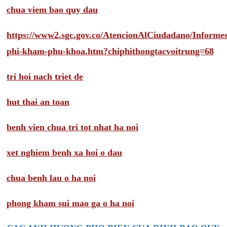
chua viem bao quy dau
https://www2.sgc.gov.co/AtencionAlCiudadano/Inform
phi-kham-phu-khoa.htm?chiphithongtacvoitrung=68
tri hoi nach triet de
hut thai an toan
benh vien chua tri tot nhat ha noi
xet nghiem benh xa hoi o dau
chua benh lau o ha noi
phong kham sui mao ga o ha noi