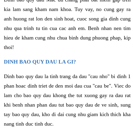
kia lam sang kham nam khoa. Tuy vay, no cung gay ra
anh huong rat lon den sinh hoat, cuoc song gia dinh cung
nhu qua trinh tu tin cua cac anh em. Benh nhan nen tim
hieu de kham cung nhu chua binh dung phuong phap, kip
thoi!
DINH BAO QUY DAU LA GI?
Dinh bao quy dau la tinh trang da dau "cau nho" bi dinh 1
phan hoac dinh triet de den moi dau cua "cau be". Viec do
lam cho bao quy dau khong the tut xuong gay ra dau rat
khi benh nhan phan dau tut bao quy dau de ve sinh, sung
tay bao quy dau, kho di dai cung nhu giam kich thich kha
nang tinh duc tinh duc.