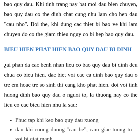
bao quy dau. Khi tinh trang nay bat moi dau bien chuyen,
bao quy dau co the dinh chat cung nhu lam cho hep dau
"cau nho". Boi the, khi dung cac thiet bi bao ve khi lam
chuyen do co the giam thieu nguy co bi hep bao quy dau.
BIEU HIEN PHAT HIEN BAO QUY DAU BI DINH
¿ai phan da cac benh nhan lieu co bao quy dau bi dinh deu
chua co bieu hien. dac biet voi cac ca dinh bao quy dau o
tre em hoac tre so sinh thi cang kho phat hien. doi voi tinh
huong dinh bao quy dau o nguoi to, la thuong nay co the
lieu co cac bieu hien nhu la sau:
Phuc tap khi keo bao quy dau xuong
dau khi cuong duong "cau be", cam giac tuong tu
voi bi giat manh