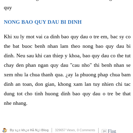
quy
NONG BAO QUY DAU BI DINH
Khi xu ly mot vai ca dinh bao quy dau o tre em, bac sy co
the bat buoc benh nhan lam theo nong bao quy dau bi
dinh. Neu sau khi can thiep y khoa, bao quy dau co the tut
chay den phan ngan quy dau "cau nho" thi benh nhan se
xem nhu la chua thanh qua. ¿ay la phuong phap chua bam
dinh an toan, don gian, khong xam lan tuy nhien chi tac
dung tot cho tinh huong dinh bao quy dau o tre be that
nhe nhang.
By s¿c kh¿e Hà N¿i Blog
329657 Views,
0 Comments
Flag