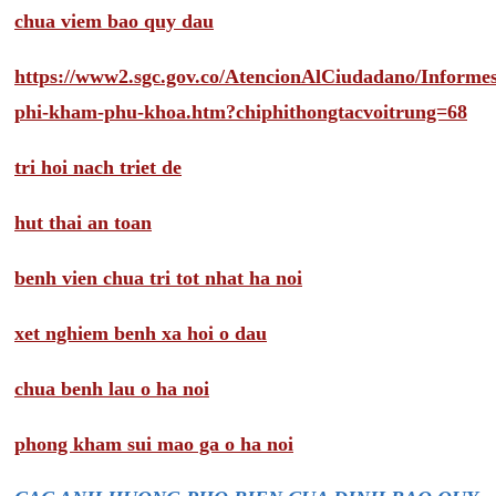
chua viem bao quy dau
https://www2.sgc.gov.co/AtencionAlCiudadano/Inform
phi-kham-phu-khoa.htm?chiphithongtacvoitrung=68
tri hoi nach triet de
hut thai an toan
benh vien chua tri tot nhat ha noi
xet nghiem benh xa hoi o dau
chua benh lau o ha noi
phong kham sui mao ga o ha noi