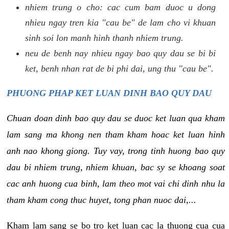
nhiem trung o cho: cac cum bam duoc u dong
nhieu ngay tren kia "cau be" de lam cho vi khuan
sinh soi lon manh hinh thanh nhiem trung.
neu de benh nay nhieu ngay bao quy dau se bi bi
ket, benh nhan rat de bi phi dai, ung thu "cau be".
PHUONG PHAP KET LUAN DINH BAO QUY DAU
Chuan doan dinh bao quy dau se duoc ket luan qua kham
lam sang ma khong nen tham kham hoac ket luan hinh
anh nao khong giong. Tuy vay, trong tinh huong bao quy
dau bi nhiem trung, nhiem khuan, bac sy se khoang soat
cac anh huong cua binh, lam theo mot vai chi dinh nhu la
tham kham cong thuc huyet, tong phan nuoc dai,...
Kham lam sang se bo tro ket luan cac la thuong cua cua