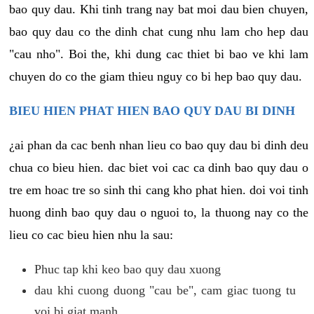
bao quy dau. Khi tinh trang nay bat moi dau bien chuyen,
bao quy dau co the dinh chat cung nhu lam cho hep dau
"cau nho". Boi the, khi dung cac thiet bi bao ve khi lam
chuyen do co the giam thieu nguy co bi hep bao quy dau.
BIEU HIEN PHAT HIEN BAO QUY DAU BI DINH
¿ai phan da cac benh nhan lieu co bao quy dau bi dinh deu
chua co bieu hien. dac biet voi cac ca dinh bao quy dau o
tre em hoac tre so sinh thi cang kho phat hien. doi voi tinh
huong dinh bao quy dau o nguoi to, la thuong nay co the
lieu co cac bieu hien nhu la sau:
Phuc tap khi keo bao quy dau xuong
dau khi cuong duong "cau be", cam giac tuong tu
voi bi giat manh