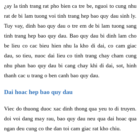
¿ay la tinh trang rat pho bien ca tre be, nguoi to cung nhu
rat de bi lam tuong voi tinh trang hep bao quy dau sinh ly.
Tuy vay, dinh bao quy dau o tre em de bi lam tuong sang
tinh trang hep bao quy dau. Bao quy dau bi dinh lam cho
be lieu co cac bieu hien nhu la kho di dai, co cam giac
dau, so tieu, nuoc dai lieu co tinh trang chay cham cung
nhu phan bao quy dau bi cang chay khi di dai, sot, hinh
thanh cac u trang o ben canh bao quy dau.
Dai hoac hep bao quy dau
Viec do thuong duoc xac dinh thong qua yeu to di truyen.
doi voi dang may rau, bao quy dau neu qua dai hoac qua
ngan deu cung co the dan toi cam giac rat kho chiu.