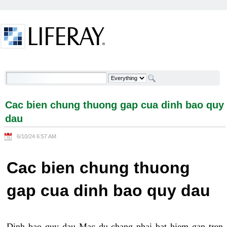
Skip to Content
Cac bien chung thuong gap cua dinh bao quy dau -
Welcome
Cac bien chung thuong gap cua dinh bao quy
dau
6/10/24 6:57 AM
Cac bien chung thuong
gap cua dinh bao quy dau
Dinh bao quy dau Mac du chang phai bat hiem gap tren