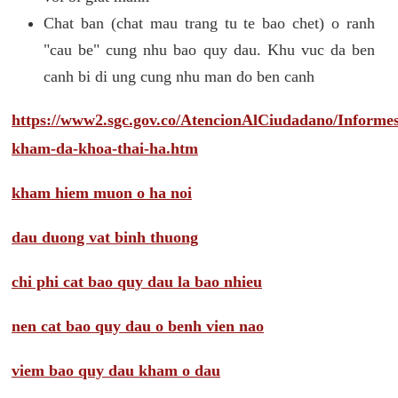
Chat ban (chat mau trang tu te bao chet) o ranh
"cau be" cung nhu bao quy dau. Khu vuc da ben
canh bi di ung cung nhu man do ben canh
https://www2.sgc.gov.co/AtencionAlCiudadano/Inform
kham-da-khoa-thai-ha.htm
kham hiem muon o ha noi
dau duong vat binh thuong
chi phi cat bao quy dau la bao nhieu
nen cat bao quy dau o benh vien nao
viem bao quy dau kham o dau