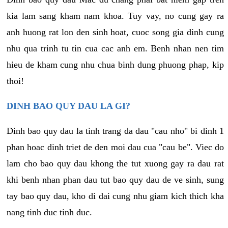
kia lam sang kham nam khoa. Tuy vay, no cung gay ra
anh huong rat lon den sinh hoat, cuoc song gia dinh cung
nhu qua trinh tu tin cua cac anh em. Benh nhan nen tim
hieu de kham cung nhu chua binh dung phuong phap, kip
thoi!
DINH BAO QUY DAU LA GI?
Dinh bao quy dau la tinh trang da dau "cau nho" bi dinh 1
phan hoac dinh triet de den moi dau cua "cau be". Viec do
lam cho bao quy dau khong the tut xuong gay ra dau rat
khi benh nhan phan dau tut bao quy dau de ve sinh, sung
tay bao quy dau, kho di dai cung nhu giam kich thich kha
nang tinh duc tinh duc.