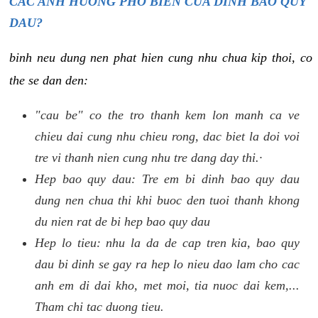
CAC ANH HUONG PHO BIEN CUA DINH BAO QUY
DAU?
binh neu dung nen phat hien cung nhu chua kip thoi, co
the se dan den:
"cau be" co the tro thanh kem lon manh ca ve
chieu dai cung nhu chieu rong, dac biet la doi voi
tre vi thanh nien cung nhu tre dang day thi.·
Hep bao quy dau: Tre em bi dinh bao quy dau
dung nen chua thi khi buoc den tuoi thanh khong
du nien rat de bi hep bao quy dau
Hep lo tieu: nhu la da de cap tren kia, bao quy
dau bi dinh se gay ra hep lo nieu dao lam cho cac
anh em di dai kho, met moi, tia nuoc dai kem,...
Tham chi tac duong tieu.