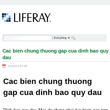
Skip to Content
Cac bien chung thuong gap cua dinh bao quy dau -
Welcome
Cac bien chung thuong gap cua dinh bao quy
dau
6/10/24 6:57 AM
Cac bien chung thuong
gap cua dinh bao quy dau
Dinh bao quy dau Mac du chang phai bat hiem gap tren