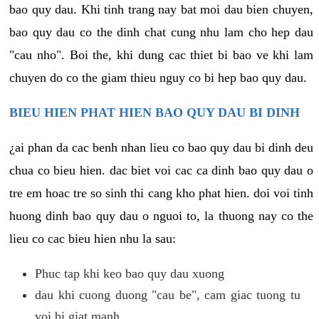
bao quy dau. Khi tinh trang nay bat moi dau bien chuyen,
bao quy dau co the dinh chat cung nhu lam cho hep dau
"cau nho". Boi the, khi dung cac thiet bi bao ve khi lam
chuyen do co the giam thieu nguy co bi hep bao quy dau.
BIEU HIEN PHAT HIEN BAO QUY DAU BI DINH
¿ai phan da cac benh nhan lieu co bao quy dau bi dinh deu
chua co bieu hien. dac biet voi cac ca dinh bao quy dau o
tre em hoac tre so sinh thi cang kho phat hien. doi voi tinh
huong dinh bao quy dau o nguoi to, la thuong nay co the
lieu co cac bieu hien nhu la sau:
Phuc tap khi keo bao quy dau xuong
dau khi cuong duong "cau be", cam giac tuong tu
voi bi giat manh