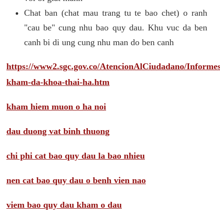
Chat ban (chat mau trang tu te bao chet) o ranh
"cau be" cung nhu bao quy dau. Khu vuc da ben
canh bi di ung cung nhu man do ben canh
https://www2.sgc.gov.co/AtencionAlCiudadano/Inform
kham-da-khoa-thai-ha.htm
kham hiem muon o ha noi
dau duong vat binh thuong
chi phi cat bao quy dau la bao nhieu
nen cat bao quy dau o benh vien nao
viem bao quy dau kham o dau