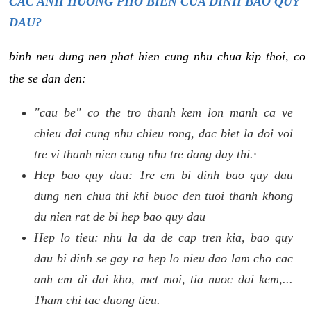
CAC ANH HUONG PHO BIEN CUA DINH BAO QUY
DAU?
binh neu dung nen phat hien cung nhu chua kip thoi, co
the se dan den:
"cau be" co the tro thanh kem lon manh ca ve
chieu dai cung nhu chieu rong, dac biet la doi voi
tre vi thanh nien cung nhu tre dang day thi.·
Hep bao quy dau: Tre em bi dinh bao quy dau
dung nen chua thi khi buoc den tuoi thanh khong
du nien rat de bi hep bao quy dau
Hep lo tieu: nhu la da de cap tren kia, bao quy
dau bi dinh se gay ra hep lo nieu dao lam cho cac
anh em di dai kho, met moi, tia nuoc dai kem,...
Tham chi tac duong tieu.