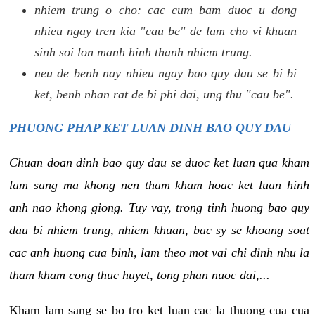
nhiem trung o cho: cac cum bam duoc u dong
nhieu ngay tren kia "cau be" de lam cho vi khuan
sinh soi lon manh hinh thanh nhiem trung.
neu de benh nay nhieu ngay bao quy dau se bi bi
ket, benh nhan rat de bi phi dai, ung thu "cau be".
PHUONG PHAP KET LUAN DINH BAO QUY DAU
Chuan doan dinh bao quy dau se duoc ket luan qua kham
lam sang ma khong nen tham kham hoac ket luan hinh
anh nao khong giong. Tuy vay, trong tinh huong bao quy
dau bi nhiem trung, nhiem khuan, bac sy se khoang soat
cac anh huong cua binh, lam theo mot vai chi dinh nhu la
tham kham cong thuc huyet, tong phan nuoc dai,...
Kham lam sang se bo tro ket luan cac la thuong cua cua