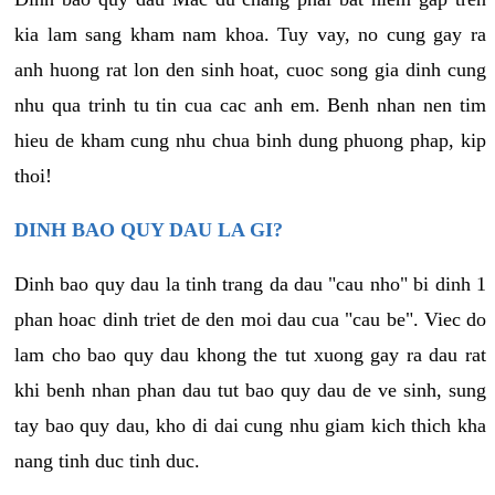
kia lam sang kham nam khoa. Tuy vay, no cung gay ra
anh huong rat lon den sinh hoat, cuoc song gia dinh cung
nhu qua trinh tu tin cua cac anh em. Benh nhan nen tim
hieu de kham cung nhu chua binh dung phuong phap, kip
thoi!
DINH BAO QUY DAU LA GI?
Dinh bao quy dau la tinh trang da dau "cau nho" bi dinh 1
phan hoac dinh triet de den moi dau cua "cau be". Viec do
lam cho bao quy dau khong the tut xuong gay ra dau rat
khi benh nhan phan dau tut bao quy dau de ve sinh, sung
tay bao quy dau, kho di dai cung nhu giam kich thich kha
nang tinh duc tinh duc.