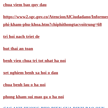
chua viem bao quy dau
https://www2.sgc.gov.co/AtencionAlCiudadano/Inform
phi-kham-phu-khoa.htm?chiphithongtacvoitrung=68
tri hoi nach triet de
hut thai an toan
benh vien chua tri tot nhat ha noi
xet nghiem benh xa hoi o dau
chua benh lau o ha noi
phong kham sui mao ga o ha noi