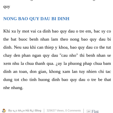
quy
NONG BAO QUY DAU BI DINH
Khi xu ly mot vai ca dinh bao quy dau o tre em, bac sy co
the bat buoc benh nhan lam theo nong bao quy dau bi
dinh. Neu sau khi can thiep y khoa, bao quy dau co the tut
chay den phan ngan quy dau "cau nho" thi benh nhan se
xem nhu la chua thanh qua. ¿ay la phuong phap chua bam
dinh an toan, don gian, khong xam lan tuy nhien chi tac
dung tot cho tinh huong dinh bao quy dau o tre be that
nhe nhang.
By s¿c kh¿e Hà N¿i Blog
329637 Views,
0 Comments
Flag