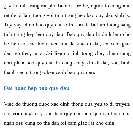
¿ay la tinh trang rat pho bien ca tre be, nguoi to cung nhu
rat de bi lam tuong voi tinh trang hep bao quy dau sinh ly.
Tuy vay, dinh bao quy dau o tre em de bi lam tuong sang
tinh trang hep bao quy dau. Bao quy dau bi dinh lam cho
be lieu co cac bieu hien nhu la kho di dai, co cam giac
dau, so tieu, nuoc dai lieu co tinh trang chay cham cung
nhu phan bao quy dau bi cang chay khi di dai, sot, hinh
thanh cac u trang o ben canh bao quy dau.
Dai hoac hep bao quy dau
Viec do thuong duoc xac dinh thong qua yeu to di truyen.
doi voi dang may rau, bao quy dau neu qua dai hoac qua
ngan deu cung co the dan toi cam giac rat kho chiu.