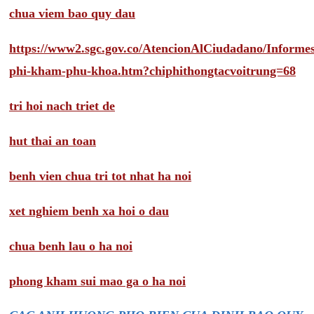
chua viem bao quy dau
https://www2.sgc.gov.co/AtencionAlCiudadano/Inform
phi-kham-phu-khoa.htm?chiphithongtacvoitrung=68
tri hoi nach triet de
hut thai an toan
benh vien chua tri tot nhat ha noi
xet nghiem benh xa hoi o dau
chua benh lau o ha noi
phong kham sui mao ga o ha noi