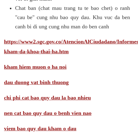
Chat ban (chat mau trang tu te bao chet) o ranh
"cau be" cung nhu bao quy dau. Khu vuc da ben
canh bi di ung cung nhu man do ben canh
https://www2.sgc.gov.co/AtencionAlCiudadano/Inform
kham-da-khoa-thai-ha.htm
kham hiem muon o ha noi
dau duong vat binh thuong
chi phi cat bao quy dau la bao nhieu
nen cat bao quy dau o benh vien nao
viem bao quy dau kham o dau