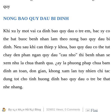
quy
NONG BAO QUY DAU BI DINH
Khi xu ly mot vai ca dinh bao quy dau o tre em, bac sy co
the bat buoc benh nhan lam theo nong bao quy dau bi
dinh. Neu sau khi can thiep y khoa, bao quy dau co the tut
chay den phan ngan quy dau "cau nho" thi benh nhan se
xem nhu la chua thanh qua. ¿ay la phuong phap chua bam
dinh an toan, don gian, khong xam lan tuy nhien chi tac
dung tot cho tinh huong dinh bao quy dau o tre be that
nhe nhang.
By s¿c kh¿e Hà N¿i Blog
329651 Views,
0 Comments
Flag