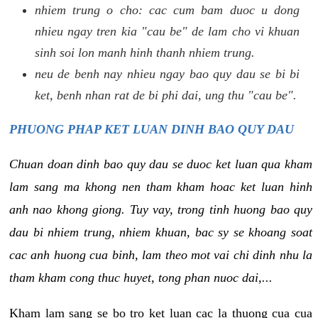
nhiem trung o cho: cac cum bam duoc u dong
nhieu ngay tren kia "cau be" de lam cho vi khuan
sinh soi lon manh hinh thanh nhiem trung.
neu de benh nay nhieu ngay bao quy dau se bi bi
ket, benh nhan rat de bi phi dai, ung thu "cau be".
PHUONG PHAP KET LUAN DINH BAO QUY DAU
Chuan doan dinh bao quy dau se duoc ket luan qua kham
lam sang ma khong nen tham kham hoac ket luan hinh
anh nao khong giong. Tuy vay, trong tinh huong bao quy
dau bi nhiem trung, nhiem khuan, bac sy se khoang soat
cac anh huong cua binh, lam theo mot vai chi dinh nhu la
tham kham cong thuc huyet, tong phan nuoc dai,...
Kham lam sang se bo tro ket luan cac la thuong cua cua