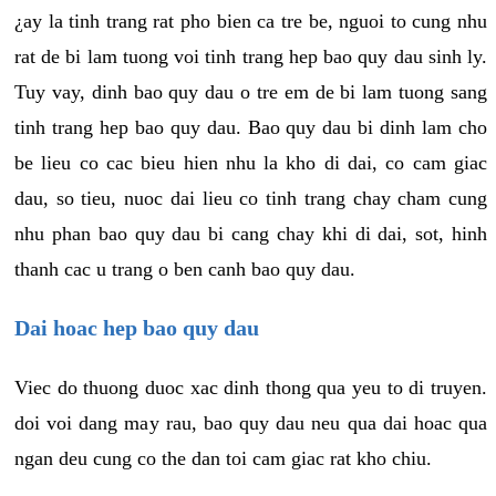
¿ay la tinh trang rat pho bien ca tre be, nguoi to cung nhu
rat de bi lam tuong voi tinh trang hep bao quy dau sinh ly.
Tuy vay, dinh bao quy dau o tre em de bi lam tuong sang
tinh trang hep bao quy dau. Bao quy dau bi dinh lam cho
be lieu co cac bieu hien nhu la kho di dai, co cam giac
dau, so tieu, nuoc dai lieu co tinh trang chay cham cung
nhu phan bao quy dau bi cang chay khi di dai, sot, hinh
thanh cac u trang o ben canh bao quy dau.
Dai hoac hep bao quy dau
Viec do thuong duoc xac dinh thong qua yeu to di truyen.
doi voi dang may rau, bao quy dau neu qua dai hoac qua
ngan deu cung co the dan toi cam giac rat kho chiu.