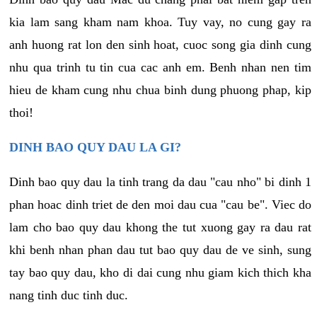
kia lam sang kham nam khoa. Tuy vay, no cung gay ra
anh huong rat lon den sinh hoat, cuoc song gia dinh cung
nhu qua trinh tu tin cua cac anh em. Benh nhan nen tim
hieu de kham cung nhu chua binh dung phuong phap, kip
thoi!
DINH BAO QUY DAU LA GI?
Dinh bao quy dau la tinh trang da dau "cau nho" bi dinh 1
phan hoac dinh triet de den moi dau cua "cau be". Viec do
lam cho bao quy dau khong the tut xuong gay ra dau rat
khi benh nhan phan dau tut bao quy dau de ve sinh, sung
tay bao quy dau, kho di dai cung nhu giam kich thich kha
nang tinh duc tinh duc.