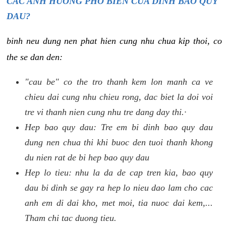
CAC ANH HUONG PHO BIEN CUA DINH BAO QUY
DAU?
binh neu dung nen phat hien cung nhu chua kip thoi, co
the se dan den:
"cau be" co the tro thanh kem lon manh ca ve
chieu dai cung nhu chieu rong, dac biet la doi voi
tre vi thanh nien cung nhu tre dang day thi.·
Hep bao quy dau: Tre em bi dinh bao quy dau
dung nen chua thi khi buoc den tuoi thanh khong
du nien rat de bi hep bao quy dau
Hep lo tieu: nhu la da de cap tren kia, bao quy
dau bi dinh se gay ra hep lo nieu dao lam cho cac
anh em di dai kho, met moi, tia nuoc dai kem,...
Tham chi tac duong tieu.