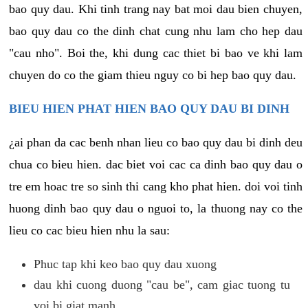
bao quy dau. Khi tinh trang nay bat moi dau bien chuyen,
bao quy dau co the dinh chat cung nhu lam cho hep dau
"cau nho". Boi the, khi dung cac thiet bi bao ve khi lam
chuyen do co the giam thieu nguy co bi hep bao quy dau.
BIEU HIEN PHAT HIEN BAO QUY DAU BI DINH
¿ai phan da cac benh nhan lieu co bao quy dau bi dinh deu
chua co bieu hien. dac biet voi cac ca dinh bao quy dau o
tre em hoac tre so sinh thi cang kho phat hien. doi voi tinh
huong dinh bao quy dau o nguoi to, la thuong nay co the
lieu co cac bieu hien nhu la sau:
Phuc tap khi keo bao quy dau xuong
dau khi cuong duong "cau be", cam giac tuong tu
voi bi giat manh