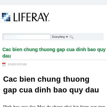
Skip to Content
Cac bien chung thuong gap cua dinh bao quy dau -
Welcome
Cac bien chung thuong gap cua dinh bao quy
dau
6/10/24 6:57 AM
Cac bien chung thuong
gap cua dinh bao quy dau
Dinh bao quy dau Mac du chang phai bat hiem gap tren