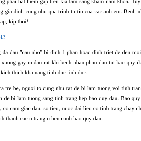
g phai bat hiem gap tren kia lam sang kham nam khoa. Tuy
ong gia dinh cung nhu qua trinh tu tin cua cac anh em. Benh
p, kip thoi!
I?
g da dau "cau nho" bi dinh 1 phan hoac dinh triet de den mo
 xuong gay ra dau rat khi benh nhan phan dau tut bao quy d
kich thich kha nang tinh duc tinh duc.
 ca tre be, nguoi to cung nhu rat de bi lam tuong voi tinh tr
m de bi lam tuong sang tinh trang hep bao quy dau. Bao quy
i, co cam giac dau, so tieu, nuoc dai lieu co tinh trang cha
hinh thanh cac u trang o ben canh bao quy dau.