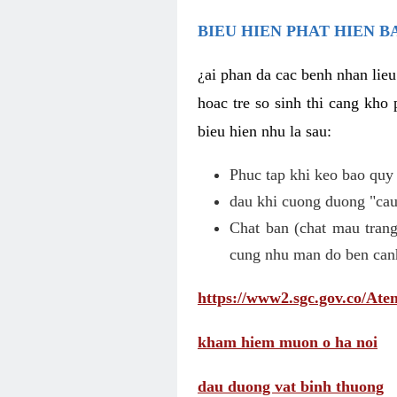
BIEU HIEN PHAT HIEN B
¿ai phan da cac benh nhan lieu
hoac tre so sinh thi cang kho 
bieu hien nhu la sau:
Phuc tap khi keo bao quy
dau khi cuong duong "cau 
Chat ban (chat mau trang
cung nhu man do ben can
https://www2.sgc.gov.co/A
kham hiem muon o ha noi
dau duong vat binh thuong