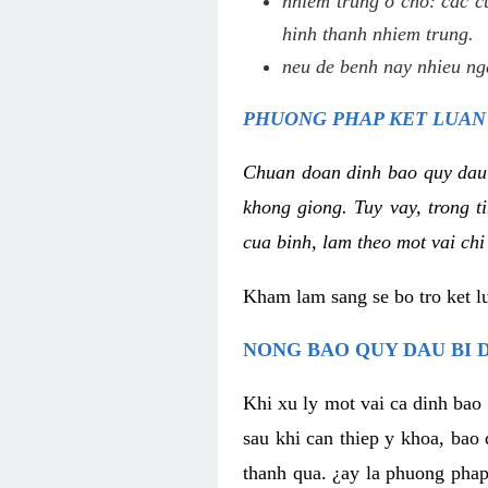
nhiem trung o cho: cac c
hinh thanh nhiem trung.
neu de benh nay nhieu nga
PHUONG PHAP KET LUAN
Chuan doan dinh bao quy dau
khong giong. Tuy vay, trong 
cua binh, lam theo mot vai chi
Kham lam sang se bo tro ket l
NONG BAO QUY DAU BI 
Khi xu ly mot vai ca dinh bao
sau khi can thiep y khoa, bao
thanh qua. ¿ay la phuong phap