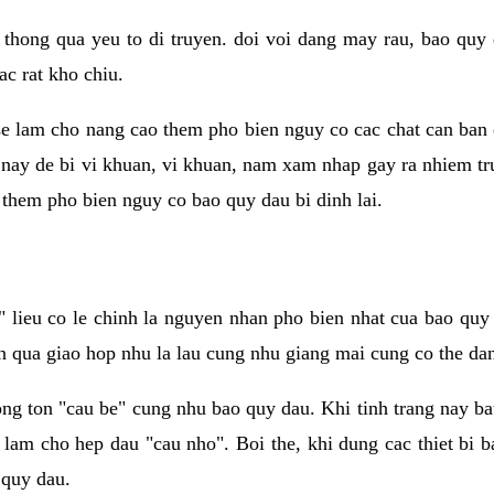
 thong qua yeu to di truyen. doi voi dang may rau, bao quy
ac rat kho chiu.
e lam cho nang cao them pho bien nguy co cac chat can ban 
i nay de bi vi khuan, vi khuan, nam xam nhap gay ra nhiem tr
them pho bien nguy co bao quy dau bi dinh lai.
lieu co le chinh la nguyen nhan pho bien nhat cua bao quy 
n qua giao hop nhu la lau cung nhu giang mai cung co the dan 
ong ton "cau be" cung nhu bao quy dau. Khi tinh trang nay b
 lam cho hep dau "cau nho". Boi the, khi dung cac thiet bi 
 quy dau.