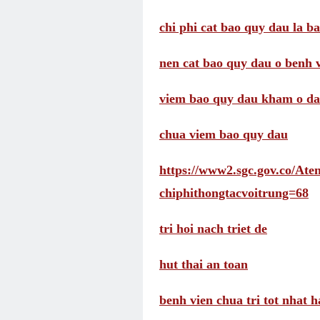
chi phi cat bao quy dau la b
nen cat bao quy dau o benh 
viem bao quy dau kham o d
chua viem bao quy dau
https://www2.sgc.gov.co/A
chiphithongtacvoitrung=68
tri hoi nach triet de
hut thai an toan
benh vien chua tri tot nhat h