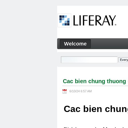
Skip to Content
Welcome
Cac bien chung thuong gap 
Navigation
Cac bien chung thuong 
6/10/24 6:57 AM
Cac bien chun