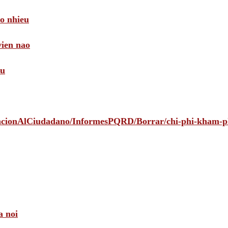
ao nhieu
vien nao
au
tencionAlCiudadano/InformesPQRD/Borrar/chi-phi-kham-
a noi