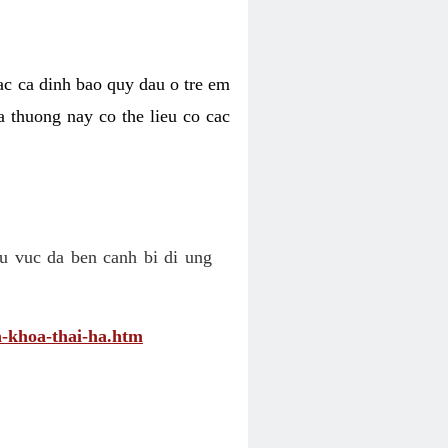
cac ca dinh bao quy dau o tre em
a thuong nay co the lieu co cac
u vuc da ben canh bi di ung
-khoa-thai-ha.htm