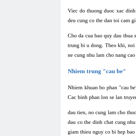
Viec do thuong duoc xac dinh
deu cung co the dan toi cam gi
Cho da cua bao quy dau thua s
trung bi u dong. Theo khi, no
ne cung nhu lam cho nang cao 
Nhiem trung "cau be"
Nhiem khuan bo phan "cau be" 
Cac binh phan lon se lan truye
dau tien, no cung lam cho thu
dau co the dinh chat cung nhu
giam thieu nguy co bi hep bao