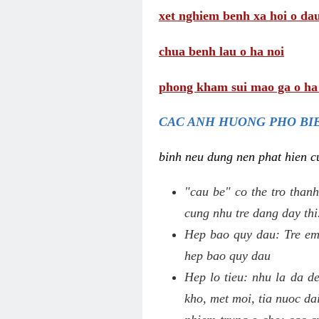
xet nghiem benh xa hoi o da
chua benh lau o ha noi
phong kham sui mao ga o ha
CAC ANH HUONG PHO BIE
binh neu dung nen phat hien cu
"cau be" co the tro thanh
cung nhu tre dang day thi
Hep bao quy dau: Tre em 
hep bao quy dau
Hep lo tieu: nhu la da d
kho, met moi, tia nuoc da