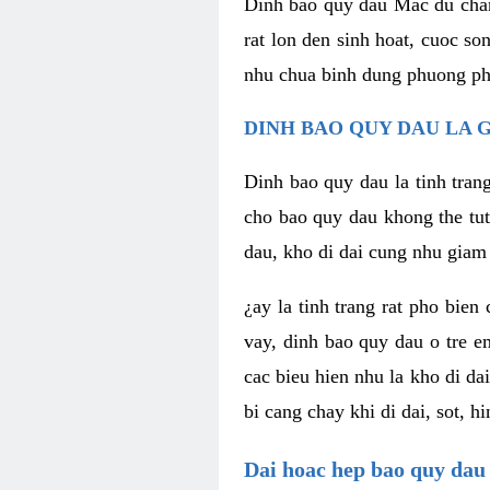
Dinh bao quy dau Mac du chan
rat lon den sinh hoat, cuoc s
nhu chua binh dung phuong pha
DINH BAO QUY DAU LA G
Dinh bao quy dau la tinh tran
cho bao quy dau khong the tut
dau, kho di dai cung nhu giam 
¿ay la tinh trang rat pho bien
vay, dinh bao quy dau o tre e
cac bieu hien nhu la kho di da
bi cang chay khi di dai, sot, 
Dai hoac hep bao quy dau