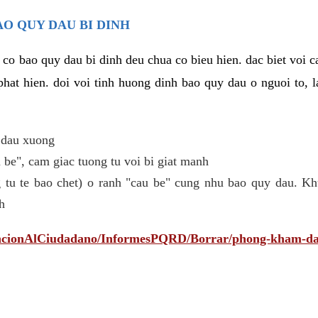
AO QUY DAU BI DINH
 co bao quy dau bi dinh deu chua co bieu hien. dac biet voi 
phat hien. doi voi tinh huong dinh bao quy dau o nguoi to, l
 dau xuong
be", cam giac tuong tu voi bi giat manh
 tu te bao chet) o ranh "cau be" cung nhu bao quy dau. Kh
h
tencionAlCiudadano/InformesPQRD/Borrar/phong-kham-da