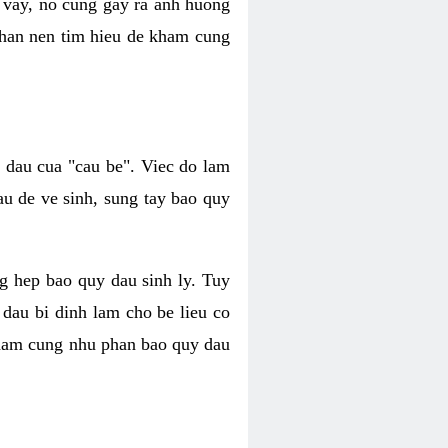
 vay, no cung gay ra anh huong
 nhan nen tim hieu de kham cung
i dau cua "cau be". Viec do lam
au de ve sinh, sung tay bao quy
ang hep bao quy dau sinh ly. Tuy
 dau bi dinh lam cho be lieu co
y cham cung nhu phan bao quy dau