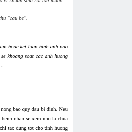
o vi khuan sinh soi lon manh
thu "cau be".
am hoac ket luan hinh anh nao
y se khoang soat cac anh huong
..
o nong bao quy dau bi dinh. Neu
hi benh nhan se xem nhu la chua
chi tac dung tot cho tinh huong