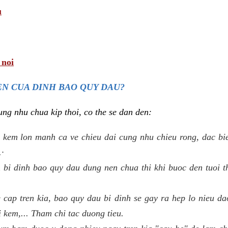
u
 noi
N CUA DINH BAO QUY DAU?
ng nhu chua kip thoi, co the se dan den:
 kem lon manh ca ve chieu dai cung nhu chieu rong, dac biet
.·
bi dinh bao quy dau dung nen chua thi khi buoc den tuoi t
e cap tren kia, bao quy dau bi dinh se gay ra hep lo nieu d
i kem,... Tham chi tac duong tieu.