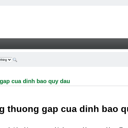
cua dinh bao quy dau - Welcome
gap cua dinh bao quy dau
g thuong gap cua dinh bao q