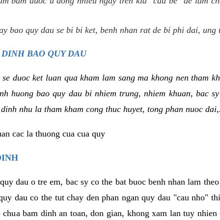
um bam duoc u dong nhieu ngay tren kia "cau be" de lam ch
y bao quy dau se bi bi ket, benh nhan rat de bi phi dai, ung 
 DINH BAO QUY DAU
 se duoc ket luan qua kham lam sang ma khong nen tham kh
tinh huong bao quy dau bi nhiem trung, nhiem khuan, bac s
 dinh nhu la tham kham cong thuc huyet, tong phan nuoc dai,.
uan cac la thuong cua cua quy
DINH
 quy dau o tre em, bac sy co the bat buoc benh nhan lam the
 quy dau co the tut chay den phan ngan quy dau "cau nho" t
 chua bam dinh an toan, don gian, khong xam lan tuy nhien 