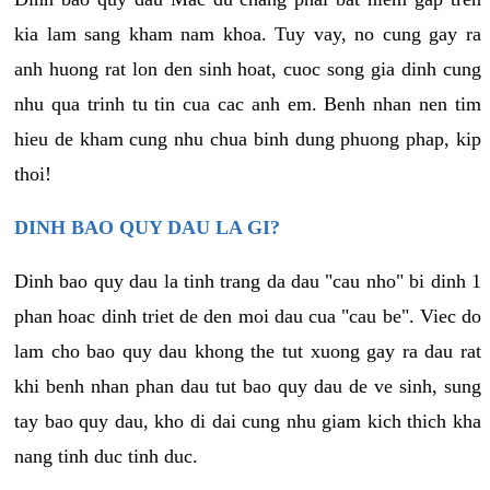
kia lam sang kham nam khoa. Tuy vay, no cung gay ra
anh huong rat lon den sinh hoat, cuoc song gia dinh cung
nhu qua trinh tu tin cua cac anh em. Benh nhan nen tim
hieu de kham cung nhu chua binh dung phuong phap, kip
thoi!
DINH BAO QUY DAU LA GI?
Dinh bao quy dau la tinh trang da dau "cau nho" bi dinh 1
phan hoac dinh triet de den moi dau cua "cau be". Viec do
lam cho bao quy dau khong the tut xuong gay ra dau rat
khi benh nhan phan dau tut bao quy dau de ve sinh, sung
tay bao quy dau, kho di dai cung nhu giam kich thich kha
nang tinh duc tinh duc.