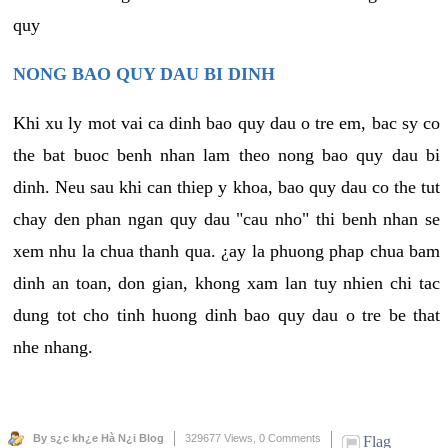
quy
NONG BAO QUY DAU BI DINH
Khi xu ly mot vai ca dinh bao quy dau o tre em, bac sy co
the bat buoc benh nhan lam theo nong bao quy dau bi
dinh. Neu sau khi can thiep y khoa, bao quy dau co the tut
chay den phan ngan quy dau "cau nho" thi benh nhan se
xem nhu la chua thanh qua. ¿ay la phuong phap chua bam
dinh an toan, don gian, khong xam lan tuy nhien chi tac
dung tot cho tinh huong dinh bao quy dau o tre be that
nhe nhang.
By s¿c kh¿e Hà N¿i Blog
329677 Views,
0 Comments
Flag