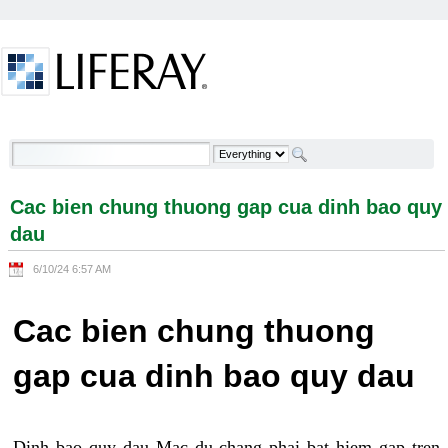
Skip to Content
Cac bien chung thuong gap cua dinh bao quy dau -
Welcome
Cac bien chung thuong gap cua dinh bao quy
dau
6/10/24 6:57 AM
Cac bien chung thuong
gap cua dinh bao quy dau
Dinh bao quy dau Mac du chang phai bat hiem gap tren