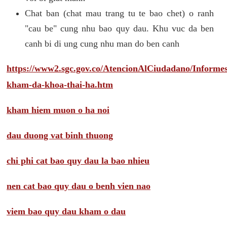
Chat ban (chat mau trang tu te bao chet) o ranh
"cau be" cung nhu bao quy dau. Khu vuc da ben
canh bi di ung cung nhu man do ben canh
https://www2.sgc.gov.co/AtencionAlCiudadano/Inform
kham-da-khoa-thai-ha.htm
kham hiem muon o ha noi
dau duong vat binh thuong
chi phi cat bao quy dau la bao nhieu
nen cat bao quy dau o benh vien nao
viem bao quy dau kham o dau