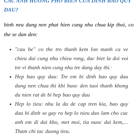
CAC ANH HUONG PHO BIEN CUA DINH BAO QUY
DAU?
binh neu dung nen phat hien cung nhu chua kip thoi, co
the se dan den:
"cau be" co the tro thanh kem lon manh ca ve
chieu dai cung nhu chieu rong, dac biet la doi voi
tre vi thanh nien cung nhu tre dang day thi.·
Hep bao quy dau: Tre em bi dinh bao quy dau
dung nen chua thi khi buoc den tuoi thanh khong
du nien rat de bi hep bao quy dau
Hep lo tieu: nhu la da de cap tren kia, bao quy
dau bi dinh se gay ra hep lo nieu dao lam cho cac
anh em di dai kho, met moi, tia nuoc dai kem,...
Tham chi tac duong tieu.