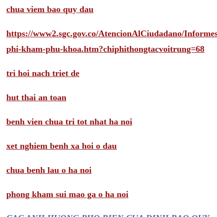
chua viem bao quy dau
https://www2.sgc.gov.co/AtencionAlCiudadano/Inform
phi-kham-phu-khoa.htm?chiphithongtacvoitrung=68
tri hoi nach triet de
hut thai an toan
benh vien chua tri tot nhat ha noi
xet nghiem benh xa hoi o dau
chua benh lau o ha noi
phong kham sui mao ga o ha noi