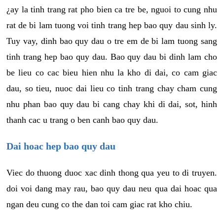
¿ay la tinh trang rat pho bien ca tre be, nguoi to cung nhu
rat de bi lam tuong voi tinh trang hep bao quy dau sinh ly.
Tuy vay, dinh bao quy dau o tre em de bi lam tuong sang
tinh trang hep bao quy dau. Bao quy dau bi dinh lam cho
be lieu co cac bieu hien nhu la kho di dai, co cam giac
dau, so tieu, nuoc dai lieu co tinh trang chay cham cung
nhu phan bao quy dau bi cang chay khi di dai, sot, hinh
thanh cac u trang o ben canh bao quy dau.
Dai hoac hep bao quy dau
Viec do thuong duoc xac dinh thong qua yeu to di truyen.
doi voi dang may rau, bao quy dau neu qua dai hoac qua
ngan deu cung co the dan toi cam giac rat kho chiu.