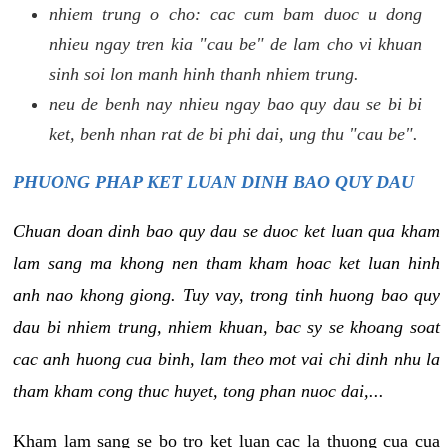
nhiem trung o cho: cac cum bam duoc u dong
nhieu ngay tren kia "cau be" de lam cho vi khuan
sinh soi lon manh hinh thanh nhiem trung.
neu de benh nay nhieu ngay bao quy dau se bi bi
ket, benh nhan rat de bi phi dai, ung thu "cau be".
PHUONG PHAP KET LUAN DINH BAO QUY DAU
Chuan doan dinh bao quy dau se duoc ket luan qua kham
lam sang ma khong nen tham kham hoac ket luan hinh
anh nao khong giong. Tuy vay, trong tinh huong bao quy
dau bi nhiem trung, nhiem khuan, bac sy se khoang soat
cac anh huong cua binh, lam theo mot vai chi dinh nhu la
tham kham cong thuc huyet, tong phan nuoc dai,...
Kham lam sang se bo tro ket luan cac la thuong cua cua