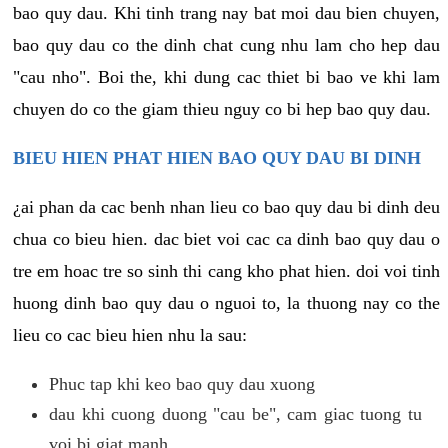
bao quy dau. Khi tinh trang nay bat moi dau bien chuyen,
bao quy dau co the dinh chat cung nhu lam cho hep dau
"cau nho". Boi the, khi dung cac thiet bi bao ve khi lam
chuyen do co the giam thieu nguy co bi hep bao quy dau.
BIEU HIEN PHAT HIEN BAO QUY DAU BI DINH
¿ai phan da cac benh nhan lieu co bao quy dau bi dinh deu
chua co bieu hien. dac biet voi cac ca dinh bao quy dau o
tre em hoac tre so sinh thi cang kho phat hien. doi voi tinh
huong dinh bao quy dau o nguoi to, la thuong nay co the
lieu co cac bieu hien nhu la sau:
Phuc tap khi keo bao quy dau xuong
dau khi cuong duong "cau be", cam giac tuong tu
voi bi giat manh