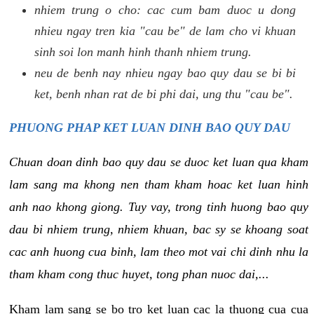
nhiem trung o cho: cac cum bam duoc u dong
nhieu ngay tren kia "cau be" de lam cho vi khuan
sinh soi lon manh hinh thanh nhiem trung.
neu de benh nay nhieu ngay bao quy dau se bi bi
ket, benh nhan rat de bi phi dai, ung thu "cau be".
PHUONG PHAP KET LUAN DINH BAO QUY DAU
Chuan doan dinh bao quy dau se duoc ket luan qua kham
lam sang ma khong nen tham kham hoac ket luan hinh
anh nao khong giong. Tuy vay, trong tinh huong bao quy
dau bi nhiem trung, nhiem khuan, bac sy se khoang soat
cac anh huong cua binh, lam theo mot vai chi dinh nhu la
tham kham cong thuc huyet, tong phan nuoc dai,...
Kham lam sang se bo tro ket luan cac la thuong cua cua