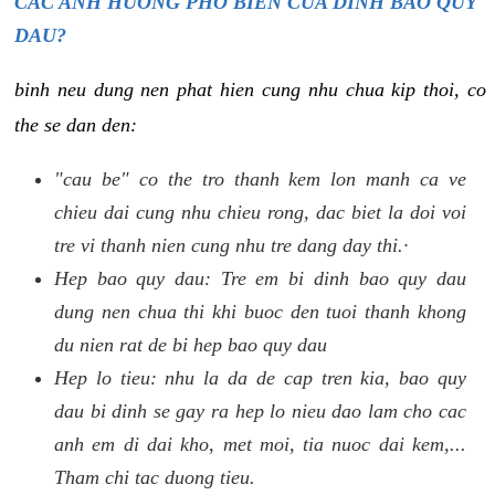
CAC ANH HUONG PHO BIEN CUA DINH BAO QUY
DAU?
binh neu dung nen phat hien cung nhu chua kip thoi, co
the se dan den:
"cau be" co the tro thanh kem lon manh ca ve
chieu dai cung nhu chieu rong, dac biet la doi voi
tre vi thanh nien cung nhu tre dang day thi.·
Hep bao quy dau: Tre em bi dinh bao quy dau
dung nen chua thi khi buoc den tuoi thanh khong
du nien rat de bi hep bao quy dau
Hep lo tieu: nhu la da de cap tren kia, bao quy
dau bi dinh se gay ra hep lo nieu dao lam cho cac
anh em di dai kho, met moi, tia nuoc dai kem,...
Tham chi tac duong tieu.