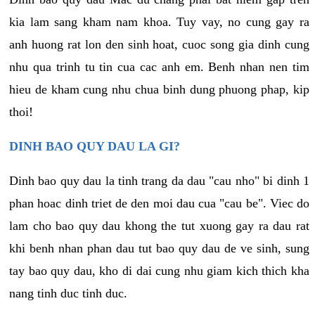
kia lam sang kham nam khoa. Tuy vay, no cung gay ra
anh huong rat lon den sinh hoat, cuoc song gia dinh cung
nhu qua trinh tu tin cua cac anh em. Benh nhan nen tim
hieu de kham cung nhu chua binh dung phuong phap, kip
thoi!
DINH BAO QUY DAU LA GI?
Dinh bao quy dau la tinh trang da dau "cau nho" bi dinh 1
phan hoac dinh triet de den moi dau cua "cau be". Viec do
lam cho bao quy dau khong the tut xuong gay ra dau rat
khi benh nhan phan dau tut bao quy dau de ve sinh, sung
tay bao quy dau, kho di dai cung nhu giam kich thich kha
nang tinh duc tinh duc.