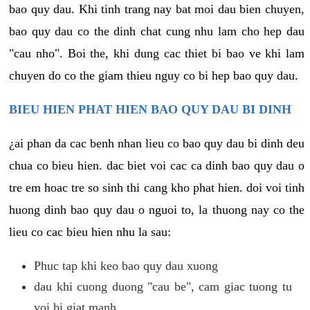
bao quy dau. Khi tinh trang nay bat moi dau bien chuyen,
bao quy dau co the dinh chat cung nhu lam cho hep dau
"cau nho". Boi the, khi dung cac thiet bi bao ve khi lam
chuyen do co the giam thieu nguy co bi hep bao quy dau.
BIEU HIEN PHAT HIEN BAO QUY DAU BI DINH
¿ai phan da cac benh nhan lieu co bao quy dau bi dinh deu
chua co bieu hien. dac biet voi cac ca dinh bao quy dau o
tre em hoac tre so sinh thi cang kho phat hien. doi voi tinh
huong dinh bao quy dau o nguoi to, la thuong nay co the
lieu co cac bieu hien nhu la sau:
Phuc tap khi keo bao quy dau xuong
dau khi cuong duong "cau be", cam giac tuong tu
voi bi giat manh