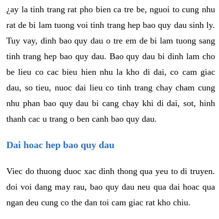
¿ay la tinh trang rat pho bien ca tre be, nguoi to cung nhu
rat de bi lam tuong voi tinh trang hep bao quy dau sinh ly.
Tuy vay, dinh bao quy dau o tre em de bi lam tuong sang
tinh trang hep bao quy dau. Bao quy dau bi dinh lam cho
be lieu co cac bieu hien nhu la kho di dai, co cam giac
dau, so tieu, nuoc dai lieu co tinh trang chay cham cung
nhu phan bao quy dau bi cang chay khi di dai, sot, hinh
thanh cac u trang o ben canh bao quy dau.
Dai hoac hep bao quy dau
Viec do thuong duoc xac dinh thong qua yeu to di truyen.
doi voi dang may rau, bao quy dau neu qua dai hoac qua
ngan deu cung co the dan toi cam giac rat kho chiu.