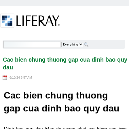
Skip to Content
Cac bien chung thuong gap cua dinh bao quy dau -
Welcome
Cac bien chung thuong gap cua dinh bao quy
dau
6/10/24 6:57 AM
Cac bien chung thuong
gap cua dinh bao quy dau
Dinh bao quy dau Mac du chang phai bat hiem gap tren