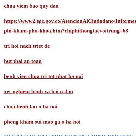
chua viem bao quy dau
https://www2.sgc.gov.co/AtencionAlCiudadano/Inform
phi-kham-phu-khoa.htm?chiphithongtacvoitrung=68
tri hoi nach triet de
hut thai an toan
benh vien chua tri tot nhat ha noi
xet nghiem benh xa hoi o dau
chua benh lau o ha noi
phong kham sui mao ga o ha noi