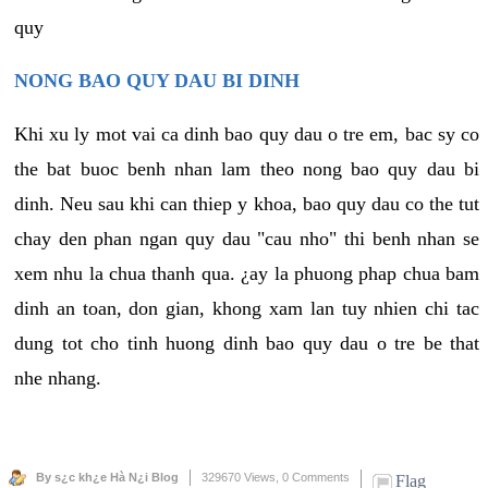
quy
NONG BAO QUY DAU BI DINH
Khi xu ly mot vai ca dinh bao quy dau o tre em, bac sy co
the bat buoc benh nhan lam theo nong bao quy dau bi
dinh. Neu sau khi can thiep y khoa, bao quy dau co the tut
chay den phan ngan quy dau "cau nho" thi benh nhan se
xem nhu la chua thanh qua. ¿ay la phuong phap chua bam
dinh an toan, don gian, khong xam lan tuy nhien chi tac
dung tot cho tinh huong dinh bao quy dau o tre be that
nhe nhang.
By s¿c kh¿e Hà N¿i Blog
329670 Views,
0 Comments
Flag