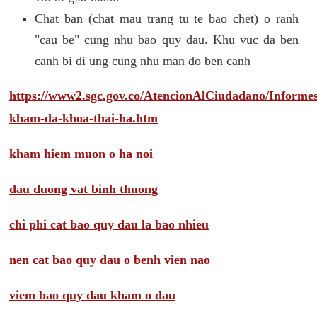
Chat ban (chat mau trang tu te bao chet) o ranh
"cau be" cung nhu bao quy dau. Khu vuc da ben
canh bi di ung cung nhu man do ben canh
https://www2.sgc.gov.co/AtencionAlCiudadano/Inform
kham-da-khoa-thai-ha.htm
kham hiem muon o ha noi
dau duong vat binh thuong
chi phi cat bao quy dau la bao nhieu
nen cat bao quy dau o benh vien nao
viem bao quy dau kham o dau