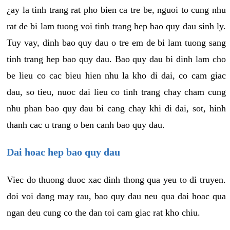
¿ay la tinh trang rat pho bien ca tre be, nguoi to cung nhu
rat de bi lam tuong voi tinh trang hep bao quy dau sinh ly.
Tuy vay, dinh bao quy dau o tre em de bi lam tuong sang
tinh trang hep bao quy dau. Bao quy dau bi dinh lam cho
be lieu co cac bieu hien nhu la kho di dai, co cam giac
dau, so tieu, nuoc dai lieu co tinh trang chay cham cung
nhu phan bao quy dau bi cang chay khi di dai, sot, hinh
thanh cac u trang o ben canh bao quy dau.
Dai hoac hep bao quy dau
Viec do thuong duoc xac dinh thong qua yeu to di truyen.
doi voi dang may rau, bao quy dau neu qua dai hoac qua
ngan deu cung co the dan toi cam giac rat kho chiu.