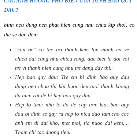
CAC ANH HUONG PHO BIEN CUA DINH BAO QUY
DAU?
binh neu dung nen phat hien cung nhu chua kip thoi, co
the se dan den:
"cau be" co the tro thanh kem lon manh ca ve
chieu dai cung nhu chieu rong, dac biet la doi voi
tre vi thanh nien cung nhu tre dang day thi.·
Hep bao quy dau: Tre em bi dinh bao quy dau
dung nen chua thi khi buoc den tuoi thanh khong
du nien rat de bi hep bao quy dau
Hep lo tieu: nhu la da de cap tren kia, bao quy
dau bi dinh se gay ra hep lo nieu dao lam cho cac
anh em di dai kho, met moi, tia nuoc dai kem,...
Tham chi tac duong tieu.