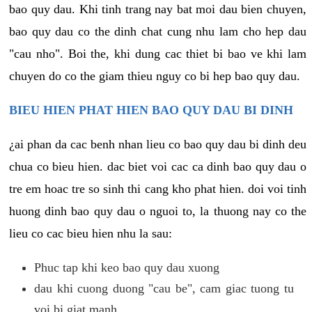
bao quy dau. Khi tinh trang nay bat moi dau bien chuyen,
bao quy dau co the dinh chat cung nhu lam cho hep dau
"cau nho". Boi the, khi dung cac thiet bi bao ve khi lam
chuyen do co the giam thieu nguy co bi hep bao quy dau.
BIEU HIEN PHAT HIEN BAO QUY DAU BI DINH
¿ai phan da cac benh nhan lieu co bao quy dau bi dinh deu
chua co bieu hien. dac biet voi cac ca dinh bao quy dau o
tre em hoac tre so sinh thi cang kho phat hien. doi voi tinh
huong dinh bao quy dau o nguoi to, la thuong nay co the
lieu co cac bieu hien nhu la sau:
Phuc tap khi keo bao quy dau xuong
dau khi cuong duong "cau be", cam giac tuong tu
voi bi giat manh