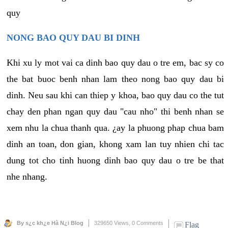
quy
NONG BAO QUY DAU BI DINH
Khi xu ly mot vai ca dinh bao quy dau o tre em, bac sy co
the bat buoc benh nhan lam theo nong bao quy dau bi
dinh. Neu sau khi can thiep y khoa, bao quy dau co the tut
chay den phan ngan quy dau "cau nho" thi benh nhan se
xem nhu la chua thanh qua. ¿ay la phuong phap chua bam
dinh an toan, don gian, khong xam lan tuy nhien chi tac
dung tot cho tinh huong dinh bao quy dau o tre be that
nhe nhang.
By s¿c kh¿e Hà N¿i Blog
329650 Views,
0 Comments
Flag