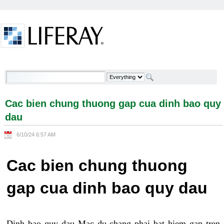
Skip to Content
Cac bien chung thuong gap cua dinh bao quy dau -
Welcome
Cac bien chung thuong gap cua dinh bao quy
dau
6/10/24 6:57 AM
Cac bien chung thuong
gap cua dinh bao quy dau
Dinh bao quy dau Mac du chang phai bat hiem gap tren