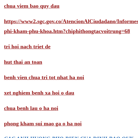
chua viem bao quy dau
https://www2.sgc.gov.co/AtencionAlCiudadano/Inform
phi-kham-phu-khoa.htm?chiphithongtacvoitrung=68
tri hoi nach triet de
hut thai an toan
benh vien chua tri tot nhat ha noi
xet nghiem benh xa hoi o dau
chua benh lau o ha noi
phong kham sui mao ga o ha noi