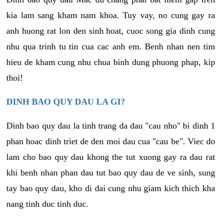
kia lam sang kham nam khoa. Tuy vay, no cung gay ra
anh huong rat lon den sinh hoat, cuoc song gia dinh cung
nhu qua trinh tu tin cua cac anh em. Benh nhan nen tim
hieu de kham cung nhu chua binh dung phuong phap, kip
thoi!
DINH BAO QUY DAU LA GI?
Dinh bao quy dau la tinh trang da dau "cau nho" bi dinh 1
phan hoac dinh triet de den moi dau cua "cau be". Viec do
lam cho bao quy dau khong the tut xuong gay ra dau rat
khi benh nhan phan dau tut bao quy dau de ve sinh, sung
tay bao quy dau, kho di dai cung nhu giam kich thich kha
nang tinh duc tinh duc.