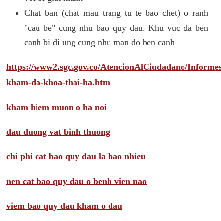
Chat ban (chat mau trang tu te bao chet) o ranh
"cau be" cung nhu bao quy dau. Khu vuc da ben
canh bi di ung cung nhu man do ben canh
https://www2.sgc.gov.co/AtencionAlCiudadano/Inform
kham-da-khoa-thai-ha.htm
kham hiem muon o ha noi
dau duong vat binh thuong
chi phi cat bao quy dau la bao nhieu
nen cat bao quy dau o benh vien nao
viem bao quy dau kham o dau