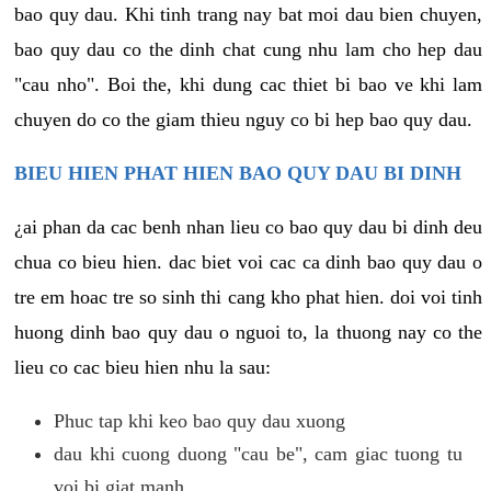
bao quy dau. Khi tinh trang nay bat moi dau bien chuyen,
bao quy dau co the dinh chat cung nhu lam cho hep dau
"cau nho". Boi the, khi dung cac thiet bi bao ve khi lam
chuyen do co the giam thieu nguy co bi hep bao quy dau.
BIEU HIEN PHAT HIEN BAO QUY DAU BI DINH
¿ai phan da cac benh nhan lieu co bao quy dau bi dinh deu
chua co bieu hien. dac biet voi cac ca dinh bao quy dau o
tre em hoac tre so sinh thi cang kho phat hien. doi voi tinh
huong dinh bao quy dau o nguoi to, la thuong nay co the
lieu co cac bieu hien nhu la sau:
Phuc tap khi keo bao quy dau xuong
dau khi cuong duong "cau be", cam giac tuong tu
voi bi giat manh