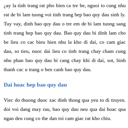
¿ay la tinh trang rat pho bien ca tre be, nguoi to cung nhu
rat de bi lam tuong voi tinh trang hep bao quy dau sinh ly.
Tuy vay, dinh bao quy dau o tre em de bi lam tuong sang
tinh trang hep bao quy dau. Bao quy dau bi dinh lam cho
be lieu co cac bieu hien nhu la kho di dai, co cam giac
dau, so tieu, nuoc dai lieu co tinh trang chay cham cung
nhu phan bao quy dau bi cang chay khi di dai, sot, hinh
thanh cac u trang o ben canh bao quy dau.
Dai hoac hep bao quy dau
Viec do thuong duoc xac dinh thong qua yeu to di truyen.
doi voi dang may rau, bao quy dau neu qua dai hoac qua
ngan deu cung co the dan toi cam giac rat kho chiu.