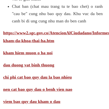
Chat ban (chat mau trang tu te bao chet) o ranh
"cau be" cung nhu bao quy dau. Khu vuc da ben
canh bi di ung cung nhu man do ben canh
https://www2.sgc.gov.co/AtencionAlCiudadano/Inform
kham-da-khoa-thai-ha.htm
kham hiem muon o ha noi
dau duong vat binh thuong
chi phi cat bao quy dau la bao nhieu
nen cat bao quy dau o benh vien nao
viem bao quy dau kham o dau