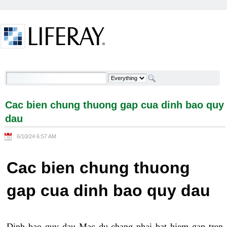
Skip to Content
Cac bien chung thuong gap cua dinh bao quy dau -
Welcome
Cac bien chung thuong gap cua dinh bao quy
dau
6/10/24 6:57 AM
Cac bien chung thuong
gap cua dinh bao quy dau
Dinh bao quy dau Mac du chang phai bat hiem gap tren