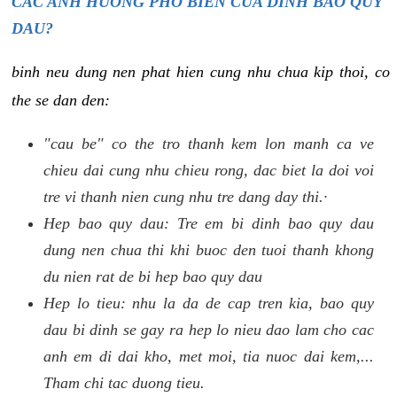
CAC ANH HUONG PHO BIEN CUA DINH BAO QUY
DAU?
binh neu dung nen phat hien cung nhu chua kip thoi, co
the se dan den:
"cau be" co the tro thanh kem lon manh ca ve
chieu dai cung nhu chieu rong, dac biet la doi voi
tre vi thanh nien cung nhu tre dang day thi.·
Hep bao quy dau: Tre em bi dinh bao quy dau
dung nen chua thi khi buoc den tuoi thanh khong
du nien rat de bi hep bao quy dau
Hep lo tieu: nhu la da de cap tren kia, bao quy
dau bi dinh se gay ra hep lo nieu dao lam cho cac
anh em di dai kho, met moi, tia nuoc dai kem,...
Tham chi tac duong tieu.