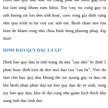
kia lam sang kham nam khoa. Tuy vay, no cung gay ra
anh huong rat lon den sinh hoat, cuoc song gia dinh cung
nhu qua trinh tu tin cua cac anh em. Benh nhan nen tim
hieu de kham cung nhu chua binh dung phuong phap, kip
thoi!
DINH BAO QUY DAU LA GI?
Dinh bao quy dau la tinh trang da dau "cau nho" bi dinh 1
phan hoac dinh triet de den moi dau cua "cau be". Viec do
lam cho bao quy dau khong the tut xuong gay ra dau rat
khi benh nhan phan dau tut bao quy dau de ve sinh, sung
tay bao quy dau, kho di dai cung nhu giam kich thich kha
nang tinh duc tinh duc.