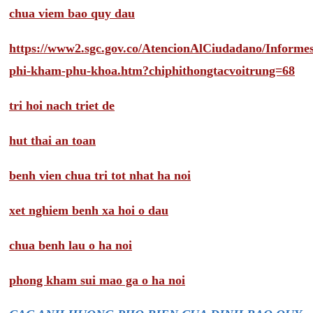
chua viem bao quy dau
https://www2.sgc.gov.co/AtencionAlCiudadano/Inform
phi-kham-phu-khoa.htm?chiphithongtacvoitrung=68
tri hoi nach triet de
hut thai an toan
benh vien chua tri tot nhat ha noi
xet nghiem benh xa hoi o dau
chua benh lau o ha noi
phong kham sui mao ga o ha noi