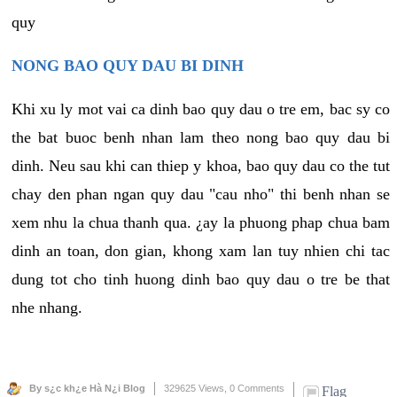
quy
NONG BAO QUY DAU BI DINH
Khi xu ly mot vai ca dinh bao quy dau o tre em, bac sy co
the bat buoc benh nhan lam theo nong bao quy dau bi
dinh. Neu sau khi can thiep y khoa, bao quy dau co the tut
chay den phan ngan quy dau "cau nho" thi benh nhan se
xem nhu la chua thanh qua. ¿ay la phuong phap chua bam
dinh an toan, don gian, khong xam lan tuy nhien chi tac
dung tot cho tinh huong dinh bao quy dau o tre be that
nhe nhang.
By s¿c kh¿e Hà N¿i Blog
329625 Views,
0 Comments
Flag