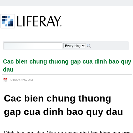
Skip to Content
Cac bien chung thuong gap cua dinh bao quy dau -
Welcome
Cac bien chung thuong gap cua dinh bao quy
dau
6/10/24 6:57 AM
Cac bien chung thuong
gap cua dinh bao quy dau
Dinh bao quy dau Mac du chang phai bat hiem gap tren