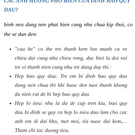
CAC ANH HUONG PHO BIEN CUA DINH BAO QUY
DAU?
binh neu dung nen phat hien cung nhu chua kip thoi, co
the se dan den:
"cau be" co the tro thanh kem lon manh ca ve
chieu dai cung nhu chieu rong, dac biet la doi voi
tre vi thanh nien cung nhu tre dang day thi.·
Hep bao quy dau: Tre em bi dinh bao quy dau
dung nen chua thi khi buoc den tuoi thanh khong
du nien rat de bi hep bao quy dau
Hep lo tieu: nhu la da de cap tren kia, bao quy
dau bi dinh se gay ra hep lo nieu dao lam cho cac
anh em di dai kho, met moi, tia nuoc dai kem,...
Tham chi tac duong tieu.