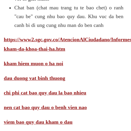
Chat ban (chat mau trang tu te bao chet) o ranh
"cau be" cung nhu bao quy dau. Khu vuc da ben
canh bi di ung cung nhu man do ben canh
https://www2.sgc.gov.co/AtencionAlCiudadano/Inform
kham-da-khoa-thai-ha.htm
kham hiem muon o ha noi
dau duong vat binh thuong
chi phi cat bao quy dau la bao nhieu
nen cat bao quy dau o benh vien nao
viem bao quy dau kham o dau