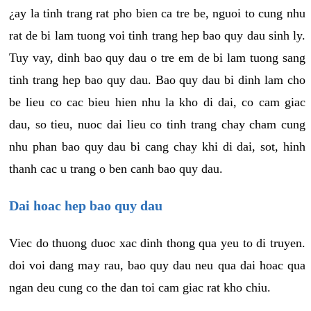
¿ay la tinh trang rat pho bien ca tre be, nguoi to cung nhu
rat de bi lam tuong voi tinh trang hep bao quy dau sinh ly.
Tuy vay, dinh bao quy dau o tre em de bi lam tuong sang
tinh trang hep bao quy dau. Bao quy dau bi dinh lam cho
be lieu co cac bieu hien nhu la kho di dai, co cam giac
dau, so tieu, nuoc dai lieu co tinh trang chay cham cung
nhu phan bao quy dau bi cang chay khi di dai, sot, hinh
thanh cac u trang o ben canh bao quy dau.
Dai hoac hep bao quy dau
Viec do thuong duoc xac dinh thong qua yeu to di truyen.
doi voi dang may rau, bao quy dau neu qua dai hoac qua
ngan deu cung co the dan toi cam giac rat kho chiu.