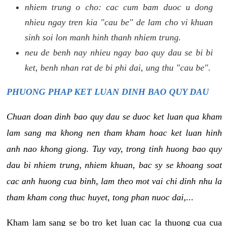
nhiem trung o cho: cac cum bam duoc u dong
nhieu ngay tren kia "cau be" de lam cho vi khuan
sinh soi lon manh hinh thanh nhiem trung.
neu de benh nay nhieu ngay bao quy dau se bi bi
ket, benh nhan rat de bi phi dai, ung thu "cau be".
PHUONG PHAP KET LUAN DINH BAO QUY DAU
Chuan doan dinh bao quy dau se duoc ket luan qua kham
lam sang ma khong nen tham kham hoac ket luan hinh
anh nao khong giong. Tuy vay, trong tinh huong bao quy
dau bi nhiem trung, nhiem khuan, bac sy se khoang soat
cac anh huong cua binh, lam theo mot vai chi dinh nhu la
tham kham cong thuc huyet, tong phan nuoc dai,...
Kham lam sang se bo tro ket luan cac la thuong cua cua