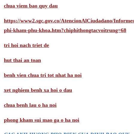
chua viem bao quy dau
https://www2.sgc.gov.co/AtencionAlCiudadano/Inform
phi-kham-phu-khoa.htm?chiphithongtacvoitrung=68
tri hoi nach triet de
hut thai an toan
benh vien chua tri tot nhat ha noi
xet nghiem benh xa hoi o dau
chua benh lau o ha noi
phong kham sui mao ga o ha noi