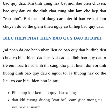
bao quy dau. Khi tinh trang nay bat moi dau bien chuyen,
bao quy dau co the dinh chat cung nhu lam cho hep dau
"cau nho". Boi the, khi dung cac thiet bi bao ve khi lam
chuyen do co the giam thieu nguy co bi hep bao quy dau.
BIEU HIEN PHAT HIEN BAO QUY DAU BI DINH
¿ai phan da cac benh nhan lieu co bao quy dau bi dinh deu
chua co bieu hien. dac biet voi cac ca dinh bao quy dau o
tre em hoac tre so sinh thi cang kho phat hien. doi voi tinh
huong dinh bao quy dau o nguoi to, la thuong nay co the
lieu co cac bieu hien nhu la sau:
Phuc tap khi keo bao quy dau xuong
dau khi cuong duong "cau be", cam giac tuong tu
voi bi giat manh