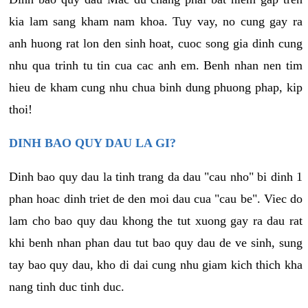
kia lam sang kham nam khoa. Tuy vay, no cung gay ra
anh huong rat lon den sinh hoat, cuoc song gia dinh cung
nhu qua trinh tu tin cua cac anh em. Benh nhan nen tim
hieu de kham cung nhu chua binh dung phuong phap, kip
thoi!
DINH BAO QUY DAU LA GI?
Dinh bao quy dau la tinh trang da dau "cau nho" bi dinh 1
phan hoac dinh triet de den moi dau cua "cau be". Viec do
lam cho bao quy dau khong the tut xuong gay ra dau rat
khi benh nhan phan dau tut bao quy dau de ve sinh, sung
tay bao quy dau, kho di dai cung nhu giam kich thich kha
nang tinh duc tinh duc.