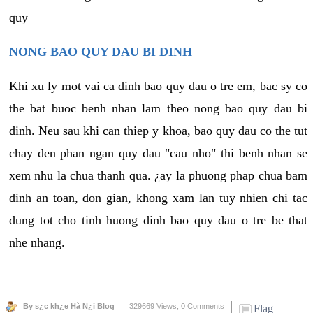
quy
NONG BAO QUY DAU BI DINH
Khi xu ly mot vai ca dinh bao quy dau o tre em, bac sy co
the bat buoc benh nhan lam theo nong bao quy dau bi
dinh. Neu sau khi can thiep y khoa, bao quy dau co the tut
chay den phan ngan quy dau "cau nho" thi benh nhan se
xem nhu la chua thanh qua. ¿ay la phuong phap chua bam
dinh an toan, don gian, khong xam lan tuy nhien chi tac
dung tot cho tinh huong dinh bao quy dau o tre be that
nhe nhang.
By s¿c kh¿e Hà N¿i Blog
329669 Views,
0 Comments
Flag