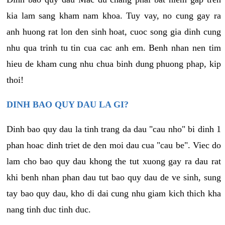
kia lam sang kham nam khoa. Tuy vay, no cung gay ra
anh huong rat lon den sinh hoat, cuoc song gia dinh cung
nhu qua trinh tu tin cua cac anh em. Benh nhan nen tim
hieu de kham cung nhu chua binh dung phuong phap, kip
thoi!
DINH BAO QUY DAU LA GI?
Dinh bao quy dau la tinh trang da dau "cau nho" bi dinh 1
phan hoac dinh triet de den moi dau cua "cau be". Viec do
lam cho bao quy dau khong the tut xuong gay ra dau rat
khi benh nhan phan dau tut bao quy dau de ve sinh, sung
tay bao quy dau, kho di dai cung nhu giam kich thich kha
nang tinh duc tinh duc.