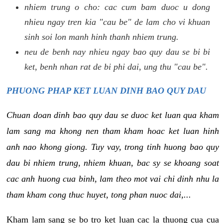
nhiem trung o cho: cac cum bam duoc u dong
nhieu ngay tren kia "cau be" de lam cho vi khuan
sinh soi lon manh hinh thanh nhiem trung.
neu de benh nay nhieu ngay bao quy dau se bi bi
ket, benh nhan rat de bi phi dai, ung thu "cau be".
PHUONG PHAP KET LUAN DINH BAO QUY DAU
Chuan doan dinh bao quy dau se duoc ket luan qua kham
lam sang ma khong nen tham kham hoac ket luan hinh
anh nao khong giong. Tuy vay, trong tinh huong bao quy
dau bi nhiem trung, nhiem khuan, bac sy se khoang soat
cac anh huong cua binh, lam theo mot vai chi dinh nhu la
tham kham cong thuc huyet, tong phan nuoc dai,...
Kham lam sang se bo tro ket luan cac la thuong cua cua