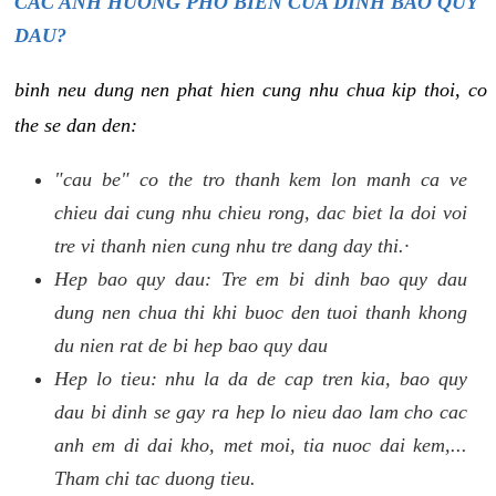
CAC ANH HUONG PHO BIEN CUA DINH BAO QUY
DAU?
binh neu dung nen phat hien cung nhu chua kip thoi, co
the se dan den:
"cau be" co the tro thanh kem lon manh ca ve
chieu dai cung nhu chieu rong, dac biet la doi voi
tre vi thanh nien cung nhu tre dang day thi.·
Hep bao quy dau: Tre em bi dinh bao quy dau
dung nen chua thi khi buoc den tuoi thanh khong
du nien rat de bi hep bao quy dau
Hep lo tieu: nhu la da de cap tren kia, bao quy
dau bi dinh se gay ra hep lo nieu dao lam cho cac
anh em di dai kho, met moi, tia nuoc dai kem,...
Tham chi tac duong tieu.