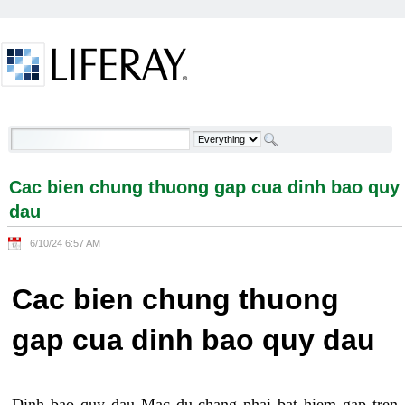
Skip to Content
Cac bien chung thuong gap cua dinh bao quy dau -
Welcome
Cac bien chung thuong gap cua dinh bao quy
dau
6/10/24 6:57 AM
Cac bien chung thuong
gap cua dinh bao quy dau
Dinh bao quy dau Mac du chang phai bat hiem gap tren