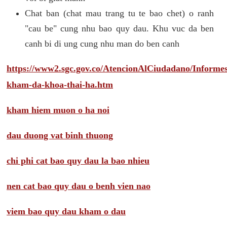
Chat ban (chat mau trang tu te bao chet) o ranh
"cau be" cung nhu bao quy dau. Khu vuc da ben
canh bi di ung cung nhu man do ben canh
https://www2.sgc.gov.co/AtencionAlCiudadano/Inform
kham-da-khoa-thai-ha.htm
kham hiem muon o ha noi
dau duong vat binh thuong
chi phi cat bao quy dau la bao nhieu
nen cat bao quy dau o benh vien nao
viem bao quy dau kham o dau