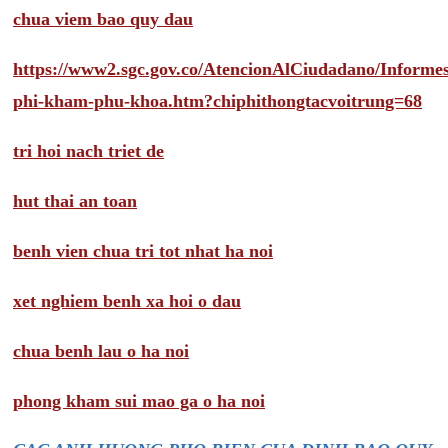
chua viem bao quy dau
https://www2.sgc.gov.co/AtencionAlCiudadano/Inform
phi-kham-phu-khoa.htm?chiphithongtacvoitrung=68
tri hoi nach triet de
hut thai an toan
benh vien chua tri tot nhat ha noi
xet nghiem benh xa hoi o dau
chua benh lau o ha noi
phong kham sui mao ga o ha noi