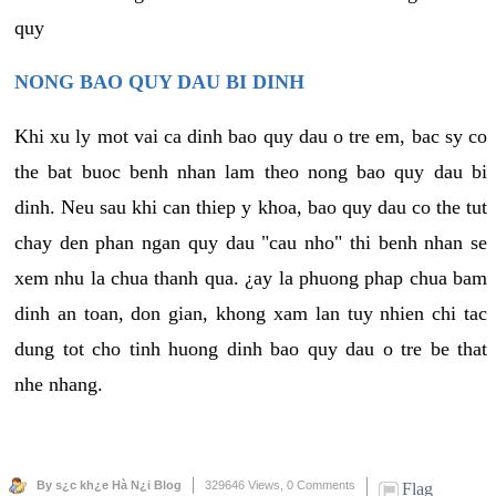
quy
NONG BAO QUY DAU BI DINH
Khi xu ly mot vai ca dinh bao quy dau o tre em, bac sy co
the bat buoc benh nhan lam theo nong bao quy dau bi
dinh. Neu sau khi can thiep y khoa, bao quy dau co the tut
chay den phan ngan quy dau "cau nho" thi benh nhan se
xem nhu la chua thanh qua. ¿ay la phuong phap chua bam
dinh an toan, don gian, khong xam lan tuy nhien chi tac
dung tot cho tinh huong dinh bao quy dau o tre be that
nhe nhang.
By s¿c kh¿e Hà N¿i Blog
329646 Views,
0 Comments
Flag