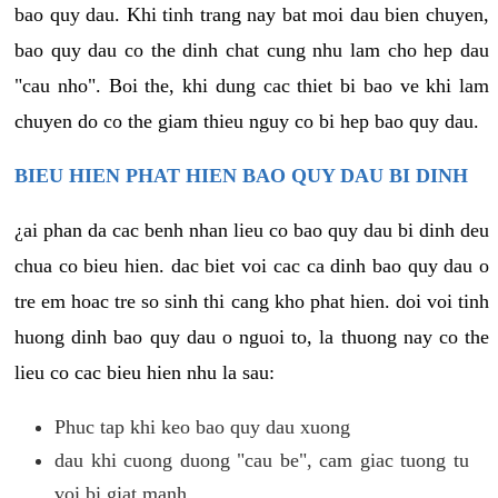
bao quy dau. Khi tinh trang nay bat moi dau bien chuyen,
bao quy dau co the dinh chat cung nhu lam cho hep dau
"cau nho". Boi the, khi dung cac thiet bi bao ve khi lam
chuyen do co the giam thieu nguy co bi hep bao quy dau.
BIEU HIEN PHAT HIEN BAO QUY DAU BI DINH
¿ai phan da cac benh nhan lieu co bao quy dau bi dinh deu
chua co bieu hien. dac biet voi cac ca dinh bao quy dau o
tre em hoac tre so sinh thi cang kho phat hien. doi voi tinh
huong dinh bao quy dau o nguoi to, la thuong nay co the
lieu co cac bieu hien nhu la sau:
Phuc tap khi keo bao quy dau xuong
dau khi cuong duong "cau be", cam giac tuong tu
voi bi giat manh