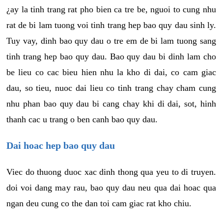
¿ay la tinh trang rat pho bien ca tre be, nguoi to cung nhu
rat de bi lam tuong voi tinh trang hep bao quy dau sinh ly.
Tuy vay, dinh bao quy dau o tre em de bi lam tuong sang
tinh trang hep bao quy dau. Bao quy dau bi dinh lam cho
be lieu co cac bieu hien nhu la kho di dai, co cam giac
dau, so tieu, nuoc dai lieu co tinh trang chay cham cung
nhu phan bao quy dau bi cang chay khi di dai, sot, hinh
thanh cac u trang o ben canh bao quy dau.
Dai hoac hep bao quy dau
Viec do thuong duoc xac dinh thong qua yeu to di truyen.
doi voi dang may rau, bao quy dau neu qua dai hoac qua
ngan deu cung co the dan toi cam giac rat kho chiu.