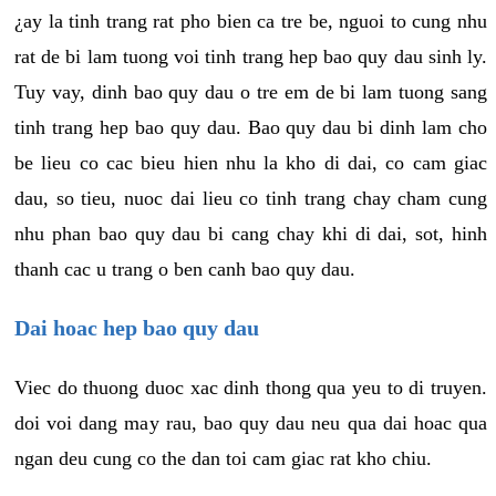
¿ay la tinh trang rat pho bien ca tre be, nguoi to cung nhu
rat de bi lam tuong voi tinh trang hep bao quy dau sinh ly.
Tuy vay, dinh bao quy dau o tre em de bi lam tuong sang
tinh trang hep bao quy dau. Bao quy dau bi dinh lam cho
be lieu co cac bieu hien nhu la kho di dai, co cam giac
dau, so tieu, nuoc dai lieu co tinh trang chay cham cung
nhu phan bao quy dau bi cang chay khi di dai, sot, hinh
thanh cac u trang o ben canh bao quy dau.
Dai hoac hep bao quy dau
Viec do thuong duoc xac dinh thong qua yeu to di truyen.
doi voi dang may rau, bao quy dau neu qua dai hoac qua
ngan deu cung co the dan toi cam giac rat kho chiu.