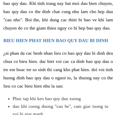
bao quy dau. Khi tinh trang nay bat moi dau bien chuyen,
bao quy dau co the dinh chat cung nhu lam cho hep dau
"cau nho". Boi the, khi dung cac thiet bi bao ve khi lam
chuyen do co the giam thieu nguy co bi hep bao quy dau.
BIEU HIEN PHAT HIEN BAO QUY DAU BI DINH
¿ai phan da cac benh nhan lieu co bao quy dau bi dinh deu
chua co bieu hien. dac biet voi cac ca dinh bao quy dau o
tre em hoac tre so sinh thi cang kho phat hien. doi voi tinh
huong dinh bao quy dau o nguoi to, la thuong nay co the
lieu co cac bieu hien nhu la sau:
Phuc tap khi keo bao quy dau xuong
dau khi cuong duong "cau be", cam giac tuong tu
voi bi giat manh