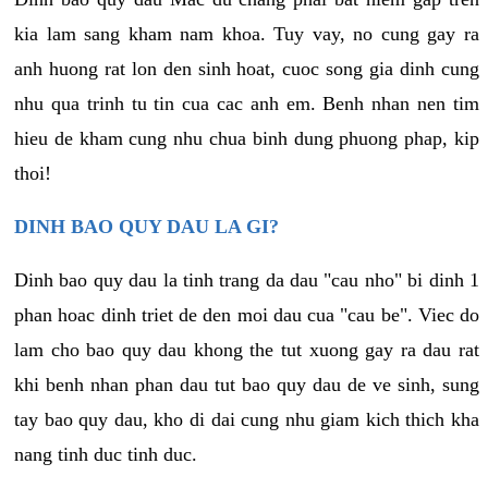
kia lam sang kham nam khoa. Tuy vay, no cung gay ra
anh huong rat lon den sinh hoat, cuoc song gia dinh cung
nhu qua trinh tu tin cua cac anh em. Benh nhan nen tim
hieu de kham cung nhu chua binh dung phuong phap, kip
thoi!
DINH BAO QUY DAU LA GI?
Dinh bao quy dau la tinh trang da dau "cau nho" bi dinh 1
phan hoac dinh triet de den moi dau cua "cau be". Viec do
lam cho bao quy dau khong the tut xuong gay ra dau rat
khi benh nhan phan dau tut bao quy dau de ve sinh, sung
tay bao quy dau, kho di dai cung nhu giam kich thich kha
nang tinh duc tinh duc.