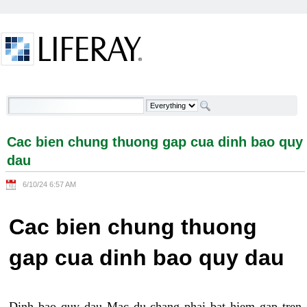
Skip to Content
Cac bien chung thuong gap cua dinh bao quy dau -
Welcome
Cac bien chung thuong gap cua dinh bao quy
dau
6/10/24 6:57 AM
Cac bien chung thuong
gap cua dinh bao quy dau
Dinh bao quy dau Mac du chang phai bat hiem gap tren