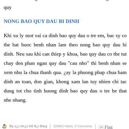
quy
NONG BAO QUY DAU BI DINH
Khi xu ly mot vai ca dinh bao quy dau o tre em, bac sy co
the bat buoc benh nhan lam theo nong bao quy dau bi
dinh. Neu sau khi can thiep y khoa, bao quy dau co the tut
chay den phan ngan quy dau "cau nho" thi benh nhan se
xem nhu la chua thanh qua. ¿ay la phuong phap chua bam
dinh an toan, don gian, khong xam lan tuy nhien chi tac
dung tot cho tinh huong dinh bao quy dau o tre be that
nhe nhang.
By s¿c kh¿e Hà N¿i Blog
329662 Views,
0 Comments
Flag