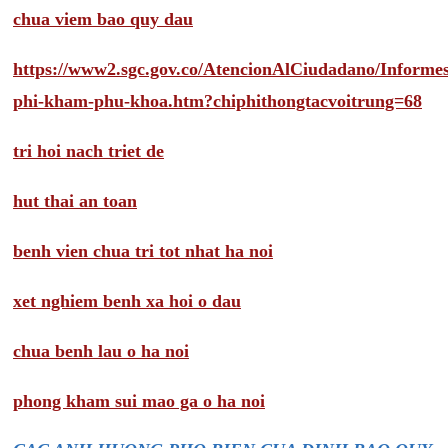
chua viem bao quy dau
https://www2.sgc.gov.co/AtencionAlCiudadano/Inform
phi-kham-phu-khoa.htm?chiphithongtacvoitrung=68
tri hoi nach triet de
hut thai an toan
benh vien chua tri tot nhat ha noi
xet nghiem benh xa hoi o dau
chua benh lau o ha noi
phong kham sui mao ga o ha noi