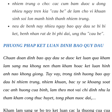
nhiem trung o cho: cac cum bam duoc u dong
nhieu ngay tren kia "cau be" de lam cho vi khuan
sinh soi lon manh hinh thanh nhiem trung.
neu de benh nay nhieu ngay bao quy dau se bi bi
ket, benh nhan rat de bi phi dai, ung thu "cau be".
PHUONG PHAP KET LUAN DINH BAO QUY DAU
Chuan doan dinh bao quy dau se duoc ket luan qua kham
lam sang ma khong nen tham kham hoac ket luan hinh
anh nao khong giong. Tuy vay, trong tinh huong bao quy
dau bi nhiem trung, nhiem khuan, bac sy se khoang soat
cac anh huong cua binh, lam theo mot vai chi dinh nhu la
tham kham cong thuc huyet, tong phan nuoc dai,...
Kham lam sang se bo tro ket luan cac la thuong cua cua