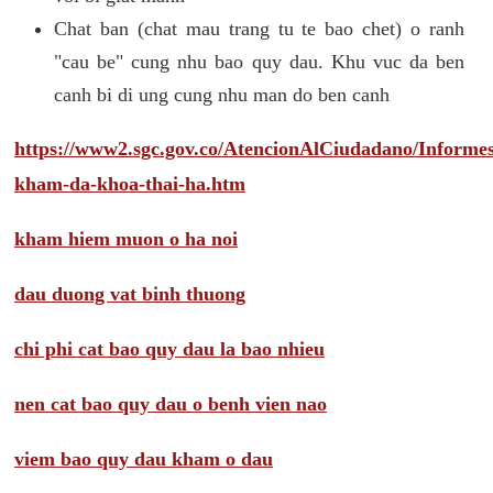
Chat ban (chat mau trang tu te bao chet) o ranh
"cau be" cung nhu bao quy dau. Khu vuc da ben
canh bi di ung cung nhu man do ben canh
https://www2.sgc.gov.co/AtencionAlCiudadano/Inform
kham-da-khoa-thai-ha.htm
kham hiem muon o ha noi
dau duong vat binh thuong
chi phi cat bao quy dau la bao nhieu
nen cat bao quy dau o benh vien nao
viem bao quy dau kham o dau