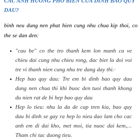
CAC ANH HUONG PHO BIEN CUA DINH BAO QUY
DAU?
binh neu dung nen phat hien cung nhu chua kip thoi, co
the se dan den:
"cau be" co the tro thanh kem lon manh ca ve
chieu dai cung nhu chieu rong, dac biet la doi voi
tre vi thanh nien cung nhu tre dang day thi.·
Hep bao quy dau: Tre em bi dinh bao quy dau
dung nen chua thi khi buoc den tuoi thanh khong
du nien rat de bi hep bao quy dau
Hep lo tieu: nhu la da de cap tren kia, bao quy
dau bi dinh se gay ra hep lo nieu dao lam cho cac
anh em di dai kho, met moi, tia nuoc dai kem,...
Tham chi tac duong tieu.