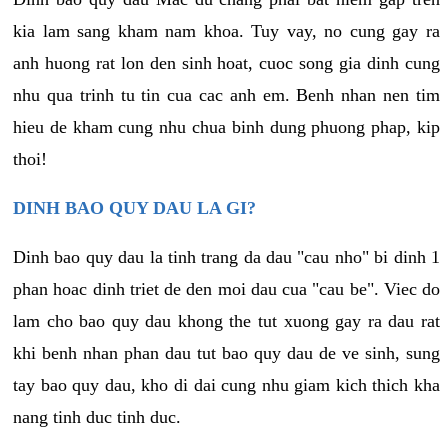
kia lam sang kham nam khoa. Tuy vay, no cung gay ra
anh huong rat lon den sinh hoat, cuoc song gia dinh cung
nhu qua trinh tu tin cua cac anh em. Benh nhan nen tim
hieu de kham cung nhu chua binh dung phuong phap, kip
thoi!
DINH BAO QUY DAU LA GI?
Dinh bao quy dau la tinh trang da dau "cau nho" bi dinh 1
phan hoac dinh triet de den moi dau cua "cau be". Viec do
lam cho bao quy dau khong the tut xuong gay ra dau rat
khi benh nhan phan dau tut bao quy dau de ve sinh, sung
tay bao quy dau, kho di dai cung nhu giam kich thich kha
nang tinh duc tinh duc.