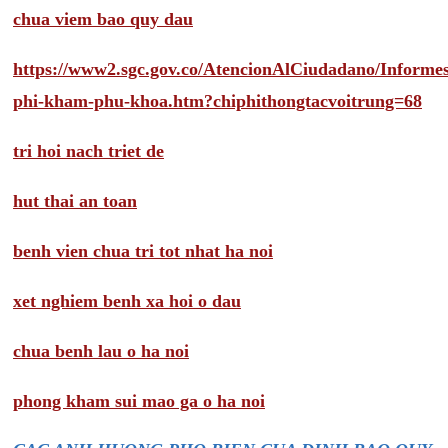
chua viem bao quy dau
https://www2.sgc.gov.co/AtencionAlCiudadano/Inform
phi-kham-phu-khoa.htm?chiphithongtacvoitrung=68
tri hoi nach triet de
hut thai an toan
benh vien chua tri tot nhat ha noi
xet nghiem benh xa hoi o dau
chua benh lau o ha noi
phong kham sui mao ga o ha noi