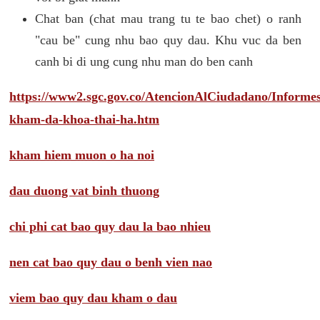
Chat ban (chat mau trang tu te bao chet) o ranh
"cau be" cung nhu bao quy dau. Khu vuc da ben
canh bi di ung cung nhu man do ben canh
https://www2.sgc.gov.co/AtencionAlCiudadano/Inform
kham-da-khoa-thai-ha.htm
kham hiem muon o ha noi
dau duong vat binh thuong
chi phi cat bao quy dau la bao nhieu
nen cat bao quy dau o benh vien nao
viem bao quy dau kham o dau