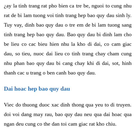
¿ay la tinh trang rat pho bien ca tre be, nguoi to cung nhu
rat de bi lam tuong voi tinh trang hep bao quy dau sinh ly.
Tuy vay, dinh bao quy dau o tre em de bi lam tuong sang
tinh trang hep bao quy dau. Bao quy dau bi dinh lam cho
be lieu co cac bieu hien nhu la kho di dai, co cam giac
dau, so tieu, nuoc dai lieu co tinh trang chay cham cung
nhu phan bao quy dau bi cang chay khi di dai, sot, hinh
thanh cac u trang o ben canh bao quy dau.
Dai hoac hep bao quy dau
Viec do thuong duoc xac dinh thong qua yeu to di truyen.
doi voi dang may rau, bao quy dau neu qua dai hoac qua
ngan deu cung co the dan toi cam giac rat kho chiu.