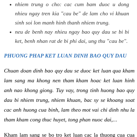
nhiem trung o cho: cac cum bam duoc u dong
nhieu ngay tren kia "cau be" de lam cho vi khuan
sinh soi lon manh hinh thanh nhiem trung.
neu de benh nay nhieu ngay bao quy dau se bi bi
ket, benh nhan rat de bi phi dai, ung thu "cau be".
PHUONG PHAP KET LUAN DINH BAO QUY DAU
Chuan doan dinh bao quy dau se duoc ket luan qua kham
lam sang ma khong nen tham kham hoac ket luan hinh
anh nao khong giong. Tuy vay, trong tinh huong bao quy
dau bi nhiem trung, nhiem khuan, bac sy se khoang soat
cac anh huong cua binh, lam theo mot vai chi dinh nhu la
tham kham cong thuc huyet, tong phan nuoc dai,...
Kham lam sang se bo tro ket luan cac la thuong cua cua