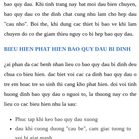
bao quy dau. Khi tinh trang nay bat moi dau bien chuyen,
bao quy dau co the dinh chat cung nhu lam cho hep dau
"cau nho". Boi the, khi dung cac thiet bi bao ve khi lam
chuyen do co the giam thieu nguy co bi hep bao quy dau.
BIEU HIEN PHAT HIEN BAO QUY DAU BI DINH
¿ai phan da cac benh nhan lieu co bao quy dau bi dinh deu
chua co bieu hien. dac biet voi cac ca dinh bao quy dau o
tre em hoac tre so sinh thi cang kho phat hien. doi voi tinh
huong dinh bao quy dau o nguoi to, la thuong nay co the
lieu co cac bieu hien nhu la sau:
Phuc tap khi keo bao quy dau xuong
dau khi cuong duong "cau be", cam giac tuong tu
voi bi giat manh