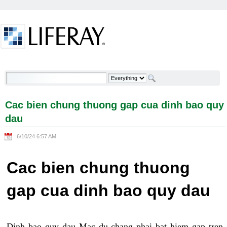
Skip to Content
Cac bien chung thuong gap cua dinh bao quy dau -
Welcome
Cac bien chung thuong gap cua dinh bao quy
dau
6/10/24 6:57 AM
Cac bien chung thuong
gap cua dinh bao quy dau
Dinh bao quy dau Mac du chang phai bat hiem gap tren