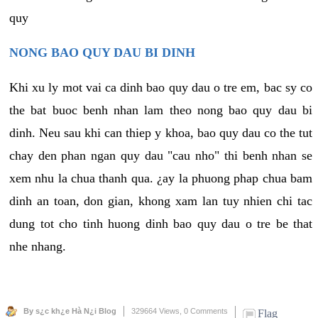
quy
NONG BAO QUY DAU BI DINH
Khi xu ly mot vai ca dinh bao quy dau o tre em, bac sy co
the bat buoc benh nhan lam theo nong bao quy dau bi
dinh. Neu sau khi can thiep y khoa, bao quy dau co the tut
chay den phan ngan quy dau "cau nho" thi benh nhan se
xem nhu la chua thanh qua. ¿ay la phuong phap chua bam
dinh an toan, don gian, khong xam lan tuy nhien chi tac
dung tot cho tinh huong dinh bao quy dau o tre be that
nhe nhang.
By s¿c kh¿e Hà N¿i Blog
329664 Views,
0 Comments
Flag