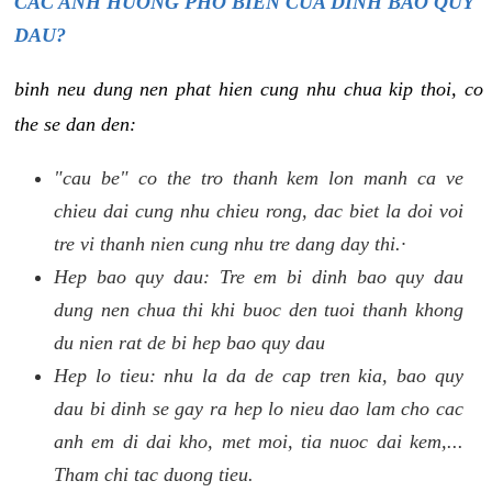
CAC ANH HUONG PHO BIEN CUA DINH BAO QUY
DAU?
binh neu dung nen phat hien cung nhu chua kip thoi, co
the se dan den:
"cau be" co the tro thanh kem lon manh ca ve
chieu dai cung nhu chieu rong, dac biet la doi voi
tre vi thanh nien cung nhu tre dang day thi.·
Hep bao quy dau: Tre em bi dinh bao quy dau
dung nen chua thi khi buoc den tuoi thanh khong
du nien rat de bi hep bao quy dau
Hep lo tieu: nhu la da de cap tren kia, bao quy
dau bi dinh se gay ra hep lo nieu dao lam cho cac
anh em di dai kho, met moi, tia nuoc dai kem,...
Tham chi tac duong tieu.