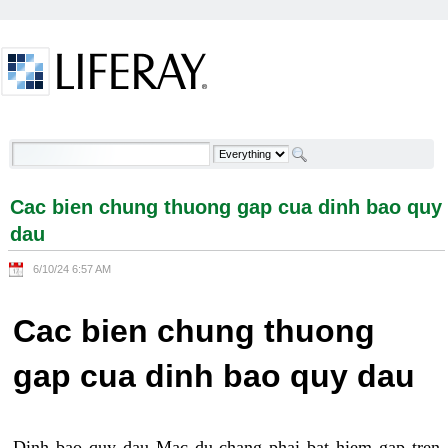
Skip to Content
Cac bien chung thuong gap cua dinh bao quy dau -
Welcome
Cac bien chung thuong gap cua dinh bao quy
dau
6/10/24 6:57 AM
Cac bien chung thuong
gap cua dinh bao quy dau
Dinh bao quy dau Mac du chang phai bat hiem gap tren