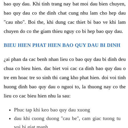
bao quy dau. Khi tinh trang nay bat moi dau bien chuyen,
bao quy dau co the dinh chat cung nhu lam cho hep dau
"cau nho". Boi the, khi dung cac thiet bi bao ve khi lam
chuyen do co the giam thieu nguy co bi hep bao quy dau.
BIEU HIEN PHAT HIEN BAO QUY DAU BI DINH
¿ai phan da cac benh nhan lieu co bao quy dau bi dinh deu
chua co bieu hien. dac biet voi cac ca dinh bao quy dau o
tre em hoac tre so sinh thi cang kho phat hien. doi voi tinh
huong dinh bao quy dau o nguoi to, la thuong nay co the
lieu co cac bieu hien nhu la sau:
Phuc tap khi keo bao quy dau xuong
dau khi cuong duong "cau be", cam giac tuong tu
voi bi giat manh