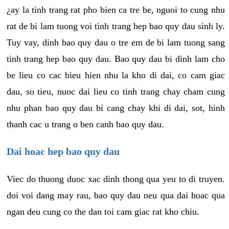
¿ay la tinh trang rat pho bien ca tre be, nguoi to cung nhu
rat de bi lam tuong voi tinh trang hep bao quy dau sinh ly.
Tuy vay, dinh bao quy dau o tre em de bi lam tuong sang
tinh trang hep bao quy dau. Bao quy dau bi dinh lam cho
be lieu co cac bieu hien nhu la kho di dai, co cam giac
dau, so tieu, nuoc dai lieu co tinh trang chay cham cung
nhu phan bao quy dau bi cang chay khi di dai, sot, hinh
thanh cac u trang o ben canh bao quy dau.
Dai hoac hep bao quy dau
Viec do thuong duoc xac dinh thong qua yeu to di truyen.
doi voi dang may rau, bao quy dau neu qua dai hoac qua
ngan deu cung co the dan toi cam giac rat kho chiu.