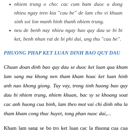
nhiem trung o cho: cac cum bam duoc u dong
nhieu ngay tren kia "cau be" de lam cho vi khuan
sinh soi lon manh hinh thanh nhiem trung.
neu de benh nay nhieu ngay bao quy dau se bi bi
ket, benh nhan rat de bi phi dai, ung thu "cau be".
PHUONG PHAP KET LUAN DINH BAO QUY DAU
Chuan doan dinh bao quy dau se duoc ket luan qua kham
lam sang ma khong nen tham kham hoac ket luan hinh
anh nao khong giong. Tuy vay, trong tinh huong bao quy
dau bi nhiem trung, nhiem khuan, bac sy se khoang soat
cac anh huong cua binh, lam theo mot vai chi dinh nhu la
tham kham cong thuc huyet, tong phan nuoc dai,...
Kham lam sang se bo tro ket luan cac la thuong cua cua