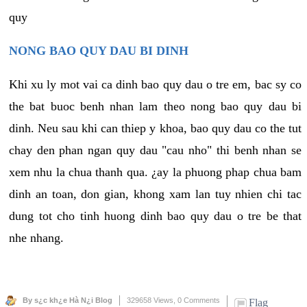
quy
NONG BAO QUY DAU BI DINH
Khi xu ly mot vai ca dinh bao quy dau o tre em, bac sy co
the bat buoc benh nhan lam theo nong bao quy dau bi
dinh. Neu sau khi can thiep y khoa, bao quy dau co the tut
chay den phan ngan quy dau "cau nho" thi benh nhan se
xem nhu la chua thanh qua. ¿ay la phuong phap chua bam
dinh an toan, don gian, khong xam lan tuy nhien chi tac
dung tot cho tinh huong dinh bao quy dau o tre be that
nhe nhang.
By s¿c kh¿e Hà N¿i Blog
329658 Views,
0 Comments
Flag