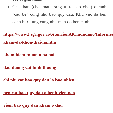
Chat ban (chat mau trang tu te bao chet) o ranh
"cau be" cung nhu bao quy dau. Khu vuc da ben
canh bi di ung cung nhu man do ben canh
https://www2.sgc.gov.co/AtencionAlCiudadano/Inform
kham-da-khoa-thai-ha.htm
kham hiem muon o ha noi
dau duong vat binh thuong
chi phi cat bao quy dau la bao nhieu
nen cat bao quy dau o benh vien nao
viem bao quy dau kham o dau