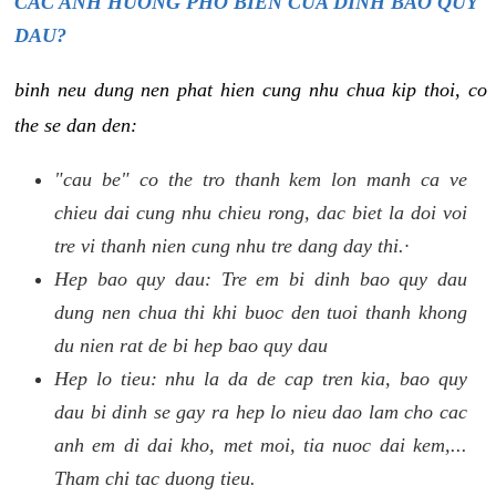
CAC ANH HUONG PHO BIEN CUA DINH BAO QUY
DAU?
binh neu dung nen phat hien cung nhu chua kip thoi, co
the se dan den:
"cau be" co the tro thanh kem lon manh ca ve
chieu dai cung nhu chieu rong, dac biet la doi voi
tre vi thanh nien cung nhu tre dang day thi.·
Hep bao quy dau: Tre em bi dinh bao quy dau
dung nen chua thi khi buoc den tuoi thanh khong
du nien rat de bi hep bao quy dau
Hep lo tieu: nhu la da de cap tren kia, bao quy
dau bi dinh se gay ra hep lo nieu dao lam cho cac
anh em di dai kho, met moi, tia nuoc dai kem,...
Tham chi tac duong tieu.