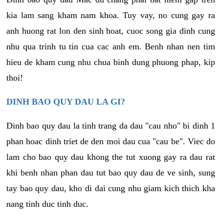
kia lam sang kham nam khoa. Tuy vay, no cung gay ra
anh huong rat lon den sinh hoat, cuoc song gia dinh cung
nhu qua trinh tu tin cua cac anh em. Benh nhan nen tim
hieu de kham cung nhu chua binh dung phuong phap, kip
thoi!
DINH BAO QUY DAU LA GI?
Dinh bao quy dau la tinh trang da dau "cau nho" bi dinh 1
phan hoac dinh triet de den moi dau cua "cau be". Viec do
lam cho bao quy dau khong the tut xuong gay ra dau rat
khi benh nhan phan dau tut bao quy dau de ve sinh, sung
tay bao quy dau, kho di dai cung nhu giam kich thich kha
nang tinh duc tinh duc.