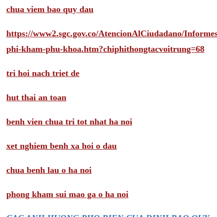
chua viem bao quy dau
https://www2.sgc.gov.co/AtencionAlCiudadano/Inform
phi-kham-phu-khoa.htm?chiphithongtacvoitrung=68
tri hoi nach triet de
hut thai an toan
benh vien chua tri tot nhat ha noi
xet nghiem benh xa hoi o dau
chua benh lau o ha noi
phong kham sui mao ga o ha noi