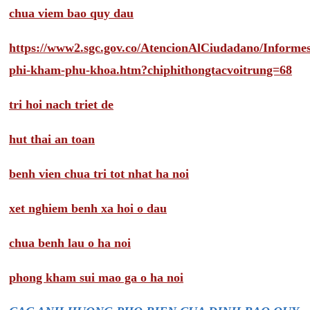
chua viem bao quy dau
https://www2.sgc.gov.co/AtencionAlCiudadano/Inform
phi-kham-phu-khoa.htm?chiphithongtacvoitrung=68
tri hoi nach triet de
hut thai an toan
benh vien chua tri tot nhat ha noi
xet nghiem benh xa hoi o dau
chua benh lau o ha noi
phong kham sui mao ga o ha noi