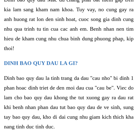
kia lam sang kham nam khoa. Tuy vay, no cung gay ra
anh huong rat lon den sinh hoat, cuoc song gia dinh cung
nhu qua trinh tu tin cua cac anh em. Benh nhan nen tim
hieu de kham cung nhu chua binh dung phuong phap, kip
thoi!
DINH BAO QUY DAU LA GI?
Dinh bao quy dau la tinh trang da dau "cau nho" bi dinh 1
phan hoac dinh triet de den moi dau cua "cau be". Viec do
lam cho bao quy dau khong the tut xuong gay ra dau rat
khi benh nhan phan dau tut bao quy dau de ve sinh, sung
tay bao quy dau, kho di dai cung nhu giam kich thich kha
nang tinh duc tinh duc.