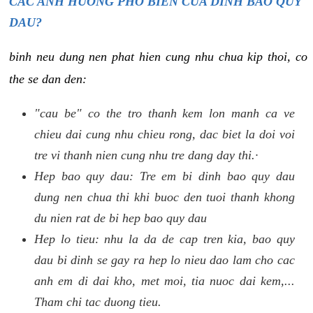
CAC ANH HUONG PHO BIEN CUA DINH BAO QUY
DAU?
binh neu dung nen phat hien cung nhu chua kip thoi, co
the se dan den:
"cau be" co the tro thanh kem lon manh ca ve
chieu dai cung nhu chieu rong, dac biet la doi voi
tre vi thanh nien cung nhu tre dang day thi.·
Hep bao quy dau: Tre em bi dinh bao quy dau
dung nen chua thi khi buoc den tuoi thanh khong
du nien rat de bi hep bao quy dau
Hep lo tieu: nhu la da de cap tren kia, bao quy
dau bi dinh se gay ra hep lo nieu dao lam cho cac
anh em di dai kho, met moi, tia nuoc dai kem,...
Tham chi tac duong tieu.