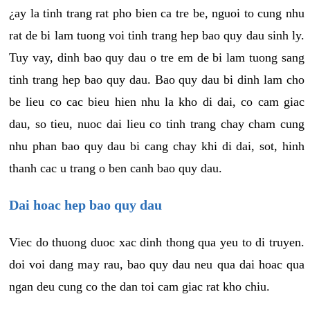
¿ay la tinh trang rat pho bien ca tre be, nguoi to cung nhu
rat de bi lam tuong voi tinh trang hep bao quy dau sinh ly.
Tuy vay, dinh bao quy dau o tre em de bi lam tuong sang
tinh trang hep bao quy dau. Bao quy dau bi dinh lam cho
be lieu co cac bieu hien nhu la kho di dai, co cam giac
dau, so tieu, nuoc dai lieu co tinh trang chay cham cung
nhu phan bao quy dau bi cang chay khi di dai, sot, hinh
thanh cac u trang o ben canh bao quy dau.
Dai hoac hep bao quy dau
Viec do thuong duoc xac dinh thong qua yeu to di truyen.
doi voi dang may rau, bao quy dau neu qua dai hoac qua
ngan deu cung co the dan toi cam giac rat kho chiu.