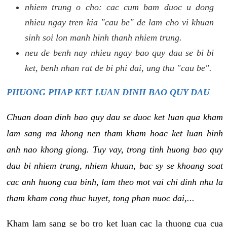
nhiem trung o cho: cac cum bam duoc u dong
nhieu ngay tren kia "cau be" de lam cho vi khuan
sinh soi lon manh hinh thanh nhiem trung.
neu de benh nay nhieu ngay bao quy dau se bi bi
ket, benh nhan rat de bi phi dai, ung thu "cau be".
PHUONG PHAP KET LUAN DINH BAO QUY DAU
Chuan doan dinh bao quy dau se duoc ket luan qua kham
lam sang ma khong nen tham kham hoac ket luan hinh
anh nao khong giong. Tuy vay, trong tinh huong bao quy
dau bi nhiem trung, nhiem khuan, bac sy se khoang soat
cac anh huong cua binh, lam theo mot vai chi dinh nhu la
tham kham cong thuc huyet, tong phan nuoc dai,...
Kham lam sang se bo tro ket luan cac la thuong cua cua