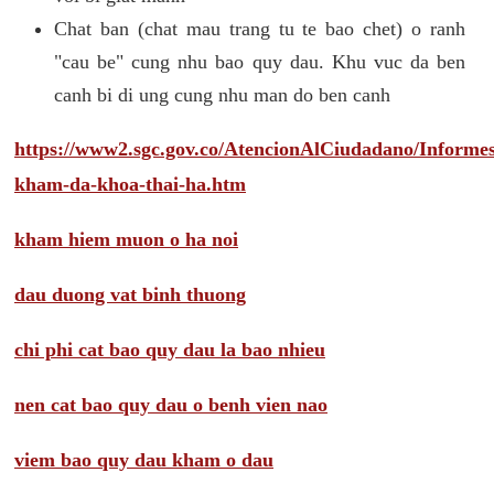
Chat ban (chat mau trang tu te bao chet) o ranh
"cau be" cung nhu bao quy dau. Khu vuc da ben
canh bi di ung cung nhu man do ben canh
https://www2.sgc.gov.co/AtencionAlCiudadano/Inform
kham-da-khoa-thai-ha.htm
kham hiem muon o ha noi
dau duong vat binh thuong
chi phi cat bao quy dau la bao nhieu
nen cat bao quy dau o benh vien nao
viem bao quy dau kham o dau