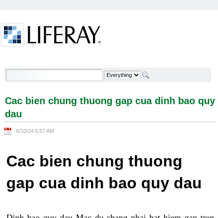
Skip to Content
Cac bien chung thuong gap cua dinh bao quy dau -
Welcome
Cac bien chung thuong gap cua dinh bao quy
dau
6/10/24 6:57 AM
Cac bien chung thuong
gap cua dinh bao quy dau
Dinh bao quy dau Mac du chang phai bat hiem gap tren