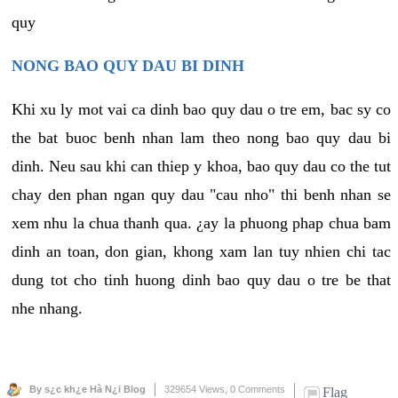
quy
NONG BAO QUY DAU BI DINH
Khi xu ly mot vai ca dinh bao quy dau o tre em, bac sy co
the bat buoc benh nhan lam theo nong bao quy dau bi
dinh. Neu sau khi can thiep y khoa, bao quy dau co the tut
chay den phan ngan quy dau "cau nho" thi benh nhan se
xem nhu la chua thanh qua. ¿ay la phuong phap chua bam
dinh an toan, don gian, khong xam lan tuy nhien chi tac
dung tot cho tinh huong dinh bao quy dau o tre be that
nhe nhang.
By s¿c kh¿e Hà N¿i Blog
329654 Views,
0 Comments
Flag