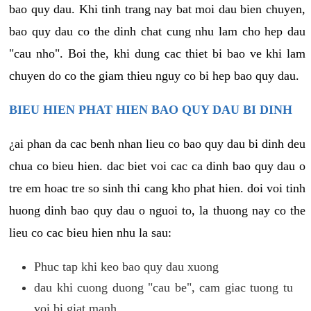
bao quy dau. Khi tinh trang nay bat moi dau bien chuyen,
bao quy dau co the dinh chat cung nhu lam cho hep dau
"cau nho". Boi the, khi dung cac thiet bi bao ve khi lam
chuyen do co the giam thieu nguy co bi hep bao quy dau.
BIEU HIEN PHAT HIEN BAO QUY DAU BI DINH
¿ai phan da cac benh nhan lieu co bao quy dau bi dinh deu
chua co bieu hien. dac biet voi cac ca dinh bao quy dau o
tre em hoac tre so sinh thi cang kho phat hien. doi voi tinh
huong dinh bao quy dau o nguoi to, la thuong nay co the
lieu co cac bieu hien nhu la sau:
Phuc tap khi keo bao quy dau xuong
dau khi cuong duong "cau be", cam giac tuong tu
voi bi giat manh