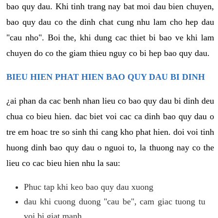
bao quy dau. Khi tinh trang nay bat moi dau bien chuyen,
bao quy dau co the dinh chat cung nhu lam cho hep dau
"cau nho". Boi the, khi dung cac thiet bi bao ve khi lam
chuyen do co the giam thieu nguy co bi hep bao quy dau.
BIEU HIEN PHAT HIEN BAO QUY DAU BI DINH
¿ai phan da cac benh nhan lieu co bao quy dau bi dinh deu
chua co bieu hien. dac biet voi cac ca dinh bao quy dau o
tre em hoac tre so sinh thi cang kho phat hien. doi voi tinh
huong dinh bao quy dau o nguoi to, la thuong nay co the
lieu co cac bieu hien nhu la sau:
Phuc tap khi keo bao quy dau xuong
dau khi cuong duong "cau be", cam giac tuong tu
voi bi giat manh