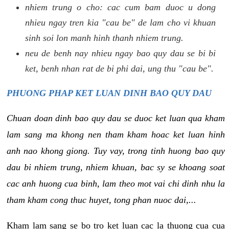
nhiem trung o cho: cac cum bam duoc u dong
nhieu ngay tren kia "cau be" de lam cho vi khuan
sinh soi lon manh hinh thanh nhiem trung.
neu de benh nay nhieu ngay bao quy dau se bi bi
ket, benh nhan rat de bi phi dai, ung thu "cau be".
PHUONG PHAP KET LUAN DINH BAO QUY DAU
Chuan doan dinh bao quy dau se duoc ket luan qua kham
lam sang ma khong nen tham kham hoac ket luan hinh
anh nao khong giong. Tuy vay, trong tinh huong bao quy
dau bi nhiem trung, nhiem khuan, bac sy se khoang soat
cac anh huong cua binh, lam theo mot vai chi dinh nhu la
tham kham cong thuc huyet, tong phan nuoc dai,...
Kham lam sang se bo tro ket luan cac la thuong cua cua