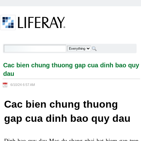
Skip to Content
Cac bien chung thuong gap cua dinh bao quy dau -
Welcome
Cac bien chung thuong gap cua dinh bao quy
dau
6/10/24 6:57 AM
Cac bien chung thuong
gap cua dinh bao quy dau
Dinh bao quy dau Mac du chang phai bat hiem gap tren