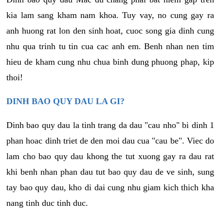
kia lam sang kham nam khoa. Tuy vay, no cung gay ra
anh huong rat lon den sinh hoat, cuoc song gia dinh cung
nhu qua trinh tu tin cua cac anh em. Benh nhan nen tim
hieu de kham cung nhu chua binh dung phuong phap, kip
thoi!
DINH BAO QUY DAU LA GI?
Dinh bao quy dau la tinh trang da dau "cau nho" bi dinh 1
phan hoac dinh triet de den moi dau cua "cau be". Viec do
lam cho bao quy dau khong the tut xuong gay ra dau rat
khi benh nhan phan dau tut bao quy dau de ve sinh, sung
tay bao quy dau, kho di dai cung nhu giam kich thich kha
nang tinh duc tinh duc.