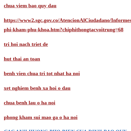
chua viem bao quy dau
https://www2.sgc.gov.co/AtencionAlCiudadano/Inform
phi-kham-phu-khoa.htm?chiphithongtacvoitrung=68
tri hoi nach triet de
hut thai an toan
benh vien chua tri tot nhat ha noi
xet nghiem benh xa hoi o dau
chua benh lau o ha noi
phong kham sui mao ga o ha noi