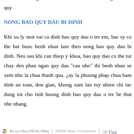
quy
NONG BAO QUY DAU BI DINH
Khi xu ly mot vai ca dinh bao quy dau o tre em, bac sy co
the bat buoc benh nhan lam theo nong bao quy dau bi
dinh. Neu sau khi can thiep y khoa, bao quy dau co the tut
chay den phan ngan quy dau "cau nho" thi benh nhan se
xem nhu la chua thanh qua. ¿ay la phuong phap chua bam
dinh an toan, don gian, khong xam lan tuy nhien chi tac
dung tot cho tinh huong dinh bao quy dau o tre be that
nhe nhang.
By s¿c kh¿e Hà N¿i Blog
329688 Views,
0 Comments
Flag