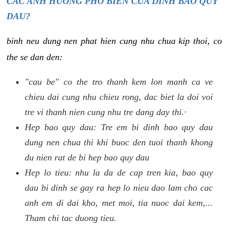
CAC ANH HUONG PHO BIEN CUA DINH BAO QUY
DAU?
binh neu dung nen phat hien cung nhu chua kip thoi, co
the se dan den:
"cau be" co the tro thanh kem lon manh ca ve
chieu dai cung nhu chieu rong, dac biet la doi voi
tre vi thanh nien cung nhu tre dang day thi.·
Hep bao quy dau: Tre em bi dinh bao quy dau
dung nen chua thi khi buoc den tuoi thanh khong
du nien rat de bi hep bao quy dau
Hep lo tieu: nhu la da de cap tren kia, bao quy
dau bi dinh se gay ra hep lo nieu dao lam cho cac
anh em di dai kho, met moi, tia nuoc dai kem,...
Tham chi tac duong tieu.