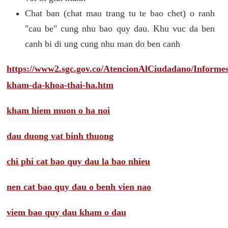
Chat ban (chat mau trang tu te bao chet) o ranh
"cau be" cung nhu bao quy dau. Khu vuc da ben
canh bi di ung cung nhu man do ben canh
https://www2.sgc.gov.co/AtencionAlCiudadano/Inform
kham-da-khoa-thai-ha.htm
kham hiem muon o ha noi
dau duong vat binh thuong
chi phi cat bao quy dau la bao nhieu
nen cat bao quy dau o benh vien nao
viem bao quy dau kham o dau