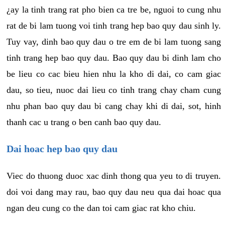
¿ay la tinh trang rat pho bien ca tre be, nguoi to cung nhu
rat de bi lam tuong voi tinh trang hep bao quy dau sinh ly.
Tuy vay, dinh bao quy dau o tre em de bi lam tuong sang
tinh trang hep bao quy dau. Bao quy dau bi dinh lam cho
be lieu co cac bieu hien nhu la kho di dai, co cam giac
dau, so tieu, nuoc dai lieu co tinh trang chay cham cung
nhu phan bao quy dau bi cang chay khi di dai, sot, hinh
thanh cac u trang o ben canh bao quy dau.
Dai hoac hep bao quy dau
Viec do thuong duoc xac dinh thong qua yeu to di truyen.
doi voi dang may rau, bao quy dau neu qua dai hoac qua
ngan deu cung co the dan toi cam giac rat kho chiu.