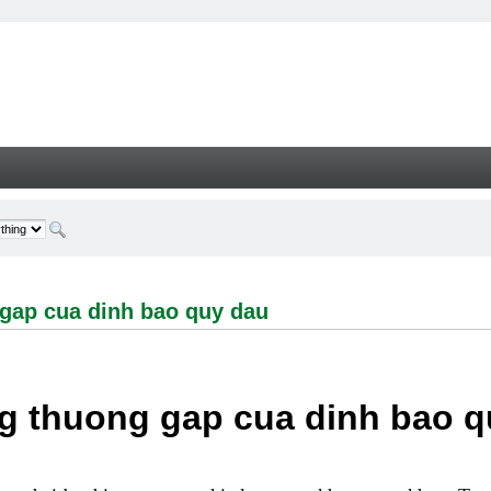
cua dinh bao quy dau - Welcome
gap cua dinh bao quy dau
g thuong gap cua dinh bao q