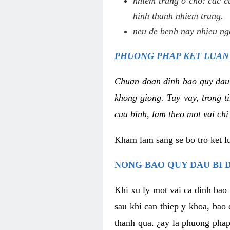
nhiem trung o cho: cac c
hinh thanh nhiem trung.
neu de benh nay nhieu nga
PHUONG PHAP KET LUAN
Chuan doan dinh bao quy dau
khong giong. Tuy vay, trong 
cua binh, lam theo mot vai chi
Kham lam sang se bo tro ket l
NONG BAO QUY DAU BI 
Khi xu ly mot vai ca dinh bao
sau khi can thiep y khoa, bao
thanh qua. ¿ay la phuong phap