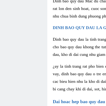
Dinh bao quy dau Mac du chan
rat lon den sinh hoat, cuoc s
nhu chua binh dung phuong pha
DINH BAO QUY DAU LA G
Dinh bao quy dau la tinh tran
cho bao quy dau khong the tut
dau, kho di dai cung nhu giam 
¿ay la tinh trang rat pho bien
vay, dinh bao quy dau o tre e
cac bieu hien nhu la kho di da
bi cang chay khi di dai, sot, 
Dai hoac hep bao quy dau