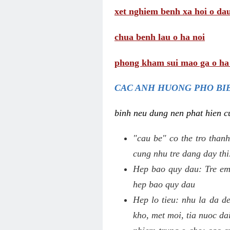
xet nghiem benh xa hoi o da
chua benh lau o ha noi
phong kham sui mao ga o ha
CAC ANH HUONG PHO BIE
binh neu dung nen phat hien cu
"cau be" co the tro thanh
cung nhu tre dang day thi
Hep bao quy dau: Tre em 
hep bao quy dau
Hep lo tieu: nhu la da d
kho, met moi, tia nuoc da