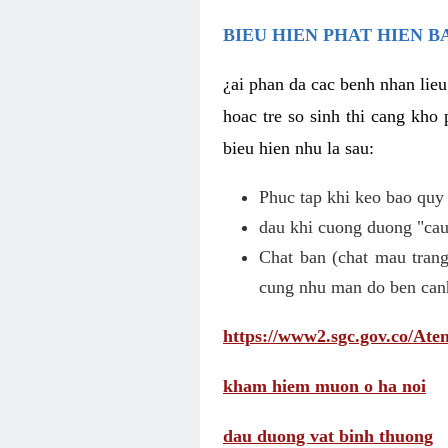
BIEU HIEN PHAT HIEN B
¿ai phan da cac benh nhan lieu
hoac tre so sinh thi cang kho 
bieu hien nhu la sau:
Phuc tap khi keo bao quy
dau khi cuong duong "cau 
Chat ban (chat mau trang
cung nhu man do ben can
https://www2.sgc.gov.co/A
kham hiem muon o ha noi
dau duong vat binh thuong