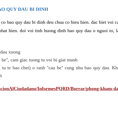
AO QUY DAU BI DINH
 co bao quy dau bi dinh deu chua co bieu hien. dac biet voi 
phat hien. doi voi tinh huong dinh bao quy dau o nguoi to, l
 dau xuong
be", cam giac tuong tu voi bi giat manh
 tu te bao chet) o ranh "cau be" cung nhu bao quy dau. Kh
h
tencionAlCiudadano/InformesPQRD/Borrar/phong-kham-da