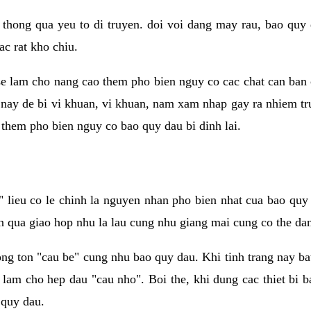
 thong qua yeu to di truyen. doi voi dang may rau, bao quy
ac rat kho chiu.
e lam cho nang cao them pho bien nguy co cac chat can ban 
i nay de bi vi khuan, vi khuan, nam xam nhap gay ra nhiem tr
them pho bien nguy co bao quy dau bi dinh lai.
lieu co le chinh la nguyen nhan pho bien nhat cua bao quy 
n qua giao hop nhu la lau cung nhu giang mai cung co the dan 
ong ton "cau be" cung nhu bao quy dau. Khi tinh trang nay b
 lam cho hep dau "cau nho". Boi the, khi dung cac thiet bi 
 quy dau.