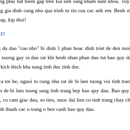
g phai bat hiem gap tren kia lam sang kham nam khoa. Tuy
ong gia dinh cung nhu qua trinh tu tin cua cac anh em. Benh
p, kip thoi!
I?
g da dau "cau nho" bi dinh 1 phan hoac dinh triet de den mo
 xuong gay ra dau rat khi benh nhan phan dau tut bao quy d
kich thich kha nang tinh duc tinh duc.
 ca tre be, nguoi to cung nhu rat de bi lam tuong voi tinh tr
m de bi lam tuong sang tinh trang hep bao quy dau. Bao quy
i, co cam giac dau, so tieu, nuoc dai lieu co tinh trang cha
hinh thanh cac u trang o ben canh bao quy dau.