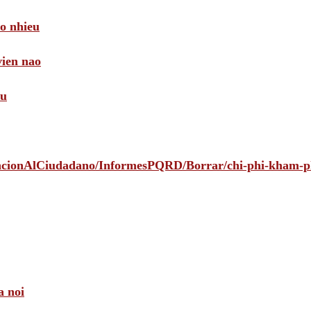
ao nhieu
vien nao
au
tencionAlCiudadano/InformesPQRD/Borrar/chi-phi-kham-
a noi