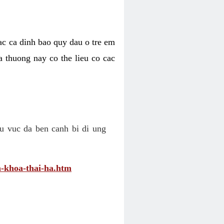
cac ca dinh bao quy dau o tre em
a thuong nay co the lieu co cac
u vuc da ben canh bi di ung
-khoa-thai-ha.htm