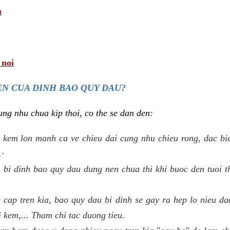
u
 noi
N CUA DINH BAO QUY DAU?
ng nhu chua kip thoi, co the se dan den:
 kem lon manh ca ve chieu dai cung nhu chieu rong, dac biet
.·
bi dinh bao quy dau dung nen chua thi khi buoc den tuoi t
e cap tren kia, bao quy dau bi dinh se gay ra hep lo nieu d
i kem,... Tham chi tac duong tieu.