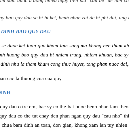
um bam duoc u dong nhieu ngay tren kia "cau be" de lam ch
y bao quy dau se bi bi ket, benh nhan rat de bi phi dai, ung 
 DINH BAO QUY DAU
 se duoc ket luan qua kham lam sang ma khong nen tham kh
tinh huong bao quy dau bi nhiem trung, nhiem khuan, bac s
 dinh nhu la tham kham cong thuc huyet, tong phan nuoc dai,.
uan cac la thuong cua cua quy
DINH
 quy dau o tre em, bac sy co the bat buoc benh nhan lam the
 quy dau co the tut chay den phan ngan quy dau "cau nho" t
 chua bam dinh an toan, don gian, khong xam lan tuy nhien 