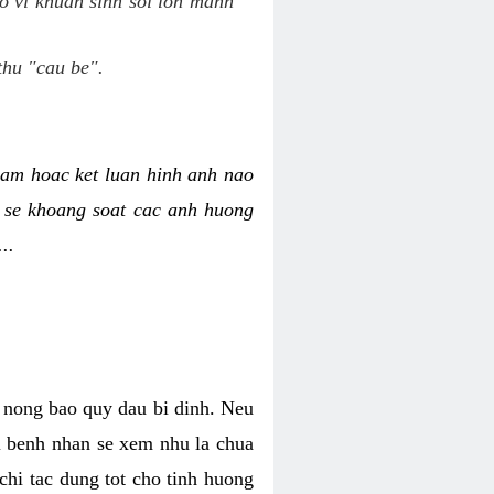
o vi khuan sinh soi lon manh
thu "cau be".
am hoac ket luan hinh anh nao
y se khoang soat cac anh huong
..
o nong bao quy dau bi dinh. Neu
hi benh nhan se xem nhu la chua
chi tac dung tot cho tinh huong