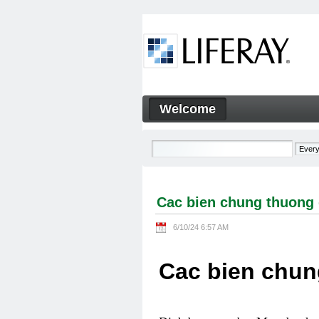
Skip to Content
Welcome
Cac bien chung thuong gap 
Navigation
Cac bien chung thuong 
6/10/24 6:57 AM
Cac bien chun