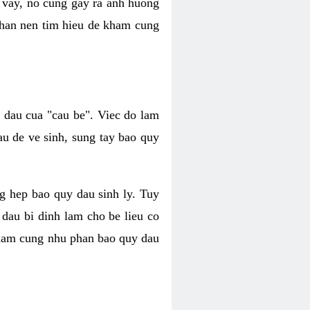
 vay, no cung gay ra anh huong
 nhan nen tim hieu de kham cung
i dau cua "cau be". Viec do lam
au de ve sinh, sung tay bao quy
ang hep bao quy dau sinh ly. Tuy
 dau bi dinh lam cho be lieu co
y cham cung nhu phan bao quy dau