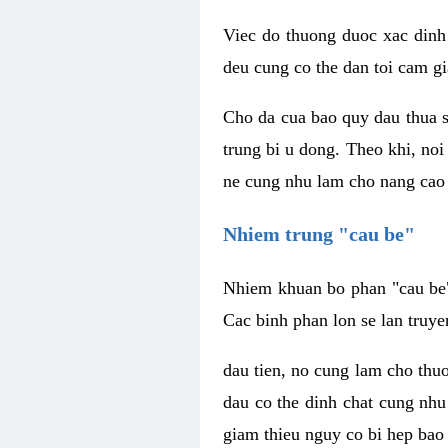
Viec do thuong duoc xac dinh
deu cung co the dan toi cam gi
Cho da cua bao quy dau thua s
trung bi u dong. Theo khi, no
ne cung nhu lam cho nang cao 
Nhiem trung "cau be"
Nhiem khuan bo phan "cau be" 
Cac binh phan lon se lan truye
dau tien, no cung lam cho thu
dau co the dinh chat cung nhu
giam thieu nguy co bi hep bao