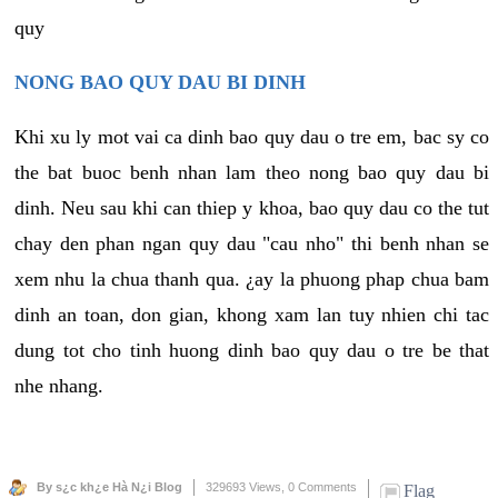
quy
NONG BAO QUY DAU BI DINH
Khi xu ly mot vai ca dinh bao quy dau o tre em, bac sy co
the bat buoc benh nhan lam theo nong bao quy dau bi
dinh. Neu sau khi can thiep y khoa, bao quy dau co the tut
chay den phan ngan quy dau "cau nho" thi benh nhan se
xem nhu la chua thanh qua. ¿ay la phuong phap chua bam
dinh an toan, don gian, khong xam lan tuy nhien chi tac
dung tot cho tinh huong dinh bao quy dau o tre be that
nhe nhang.
By s¿c kh¿e Hà N¿i Blog
329693 Views,
0 Comments
Flag