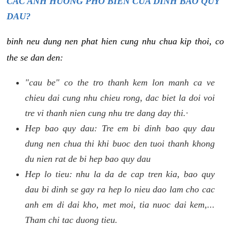
CAC ANH HUONG PHO BIEN CUA DINH BAO QUY
DAU?
binh neu dung nen phat hien cung nhu chua kip thoi, co
the se dan den:
"cau be" co the tro thanh kem lon manh ca ve
chieu dai cung nhu chieu rong, dac biet la doi voi
tre vi thanh nien cung nhu tre dang day thi.·
Hep bao quy dau: Tre em bi dinh bao quy dau
dung nen chua thi khi buoc den tuoi thanh khong
du nien rat de bi hep bao quy dau
Hep lo tieu: nhu la da de cap tren kia, bao quy
dau bi dinh se gay ra hep lo nieu dao lam cho cac
anh em di dai kho, met moi, tia nuoc dai kem,...
Tham chi tac duong tieu.