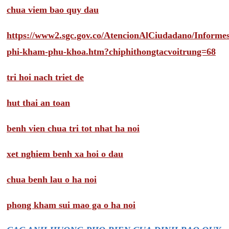
chua viem bao quy dau
https://www2.sgc.gov.co/AtencionAlCiudadano/Inform
phi-kham-phu-khoa.htm?chiphithongtacvoitrung=68
tri hoi nach triet de
hut thai an toan
benh vien chua tri tot nhat ha noi
xet nghiem benh xa hoi o dau
chua benh lau o ha noi
phong kham sui mao ga o ha noi