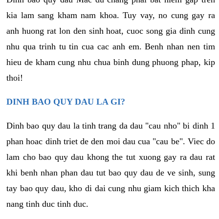
kia lam sang kham nam khoa. Tuy vay, no cung gay ra
anh huong rat lon den sinh hoat, cuoc song gia dinh cung
nhu qua trinh tu tin cua cac anh em. Benh nhan nen tim
hieu de kham cung nhu chua binh dung phuong phap, kip
thoi!
DINH BAO QUY DAU LA GI?
Dinh bao quy dau la tinh trang da dau "cau nho" bi dinh 1
phan hoac dinh triet de den moi dau cua "cau be". Viec do
lam cho bao quy dau khong the tut xuong gay ra dau rat
khi benh nhan phan dau tut bao quy dau de ve sinh, sung
tay bao quy dau, kho di dai cung nhu giam kich thich kha
nang tinh duc tinh duc.