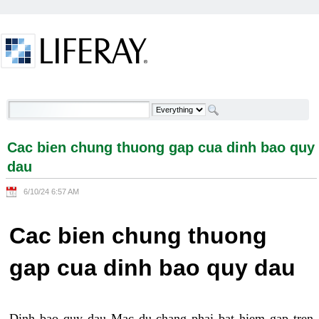
Skip to Content
Cac bien chung thuong gap cua dinh bao quy dau -
Welcome
Cac bien chung thuong gap cua dinh bao quy
dau
6/10/24 6:57 AM
Cac bien chung thuong
gap cua dinh bao quy dau
Dinh bao quy dau Mac du chang phai bat hiem gap tren