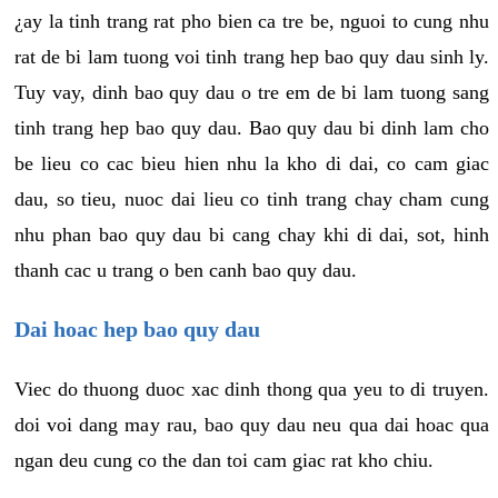
¿ay la tinh trang rat pho bien ca tre be, nguoi to cung nhu
rat de bi lam tuong voi tinh trang hep bao quy dau sinh ly.
Tuy vay, dinh bao quy dau o tre em de bi lam tuong sang
tinh trang hep bao quy dau. Bao quy dau bi dinh lam cho
be lieu co cac bieu hien nhu la kho di dai, co cam giac
dau, so tieu, nuoc dai lieu co tinh trang chay cham cung
nhu phan bao quy dau bi cang chay khi di dai, sot, hinh
thanh cac u trang o ben canh bao quy dau.
Dai hoac hep bao quy dau
Viec do thuong duoc xac dinh thong qua yeu to di truyen.
doi voi dang may rau, bao quy dau neu qua dai hoac qua
ngan deu cung co the dan toi cam giac rat kho chiu.