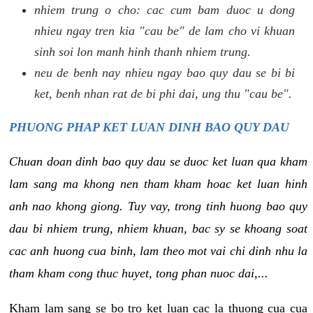
nhiem trung o cho: cac cum bam duoc u dong
nhieu ngay tren kia "cau be" de lam cho vi khuan
sinh soi lon manh hinh thanh nhiem trung.
neu de benh nay nhieu ngay bao quy dau se bi bi
ket, benh nhan rat de bi phi dai, ung thu "cau be".
PHUONG PHAP KET LUAN DINH BAO QUY DAU
Chuan doan dinh bao quy dau se duoc ket luan qua kham
lam sang ma khong nen tham kham hoac ket luan hinh
anh nao khong giong. Tuy vay, trong tinh huong bao quy
dau bi nhiem trung, nhiem khuan, bac sy se khoang soat
cac anh huong cua binh, lam theo mot vai chi dinh nhu la
tham kham cong thuc huyet, tong phan nuoc dai,...
Kham lam sang se bo tro ket luan cac la thuong cua cua