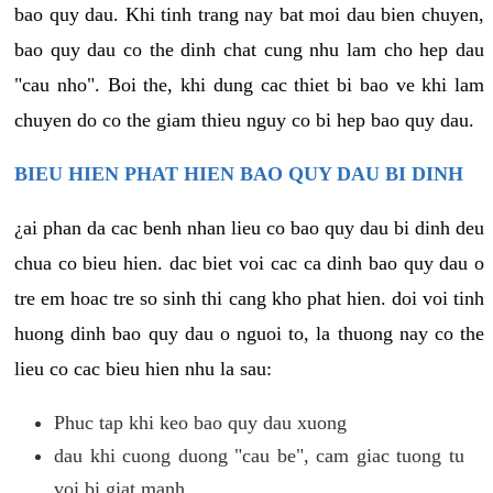
bao quy dau. Khi tinh trang nay bat moi dau bien chuyen,
bao quy dau co the dinh chat cung nhu lam cho hep dau
"cau nho". Boi the, khi dung cac thiet bi bao ve khi lam
chuyen do co the giam thieu nguy co bi hep bao quy dau.
BIEU HIEN PHAT HIEN BAO QUY DAU BI DINH
¿ai phan da cac benh nhan lieu co bao quy dau bi dinh deu
chua co bieu hien. dac biet voi cac ca dinh bao quy dau o
tre em hoac tre so sinh thi cang kho phat hien. doi voi tinh
huong dinh bao quy dau o nguoi to, la thuong nay co the
lieu co cac bieu hien nhu la sau:
Phuc tap khi keo bao quy dau xuong
dau khi cuong duong "cau be", cam giac tuong tu
voi bi giat manh