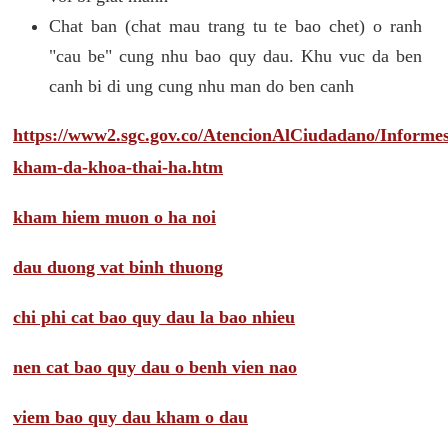
Chat ban (chat mau trang tu te bao chet) o ranh
"cau be" cung nhu bao quy dau. Khu vuc da ben
canh bi di ung cung nhu man do ben canh
https://www2.sgc.gov.co/AtencionAlCiudadano/Inform
kham-da-khoa-thai-ha.htm
kham hiem muon o ha noi
dau duong vat binh thuong
chi phi cat bao quy dau la bao nhieu
nen cat bao quy dau o benh vien nao
viem bao quy dau kham o dau