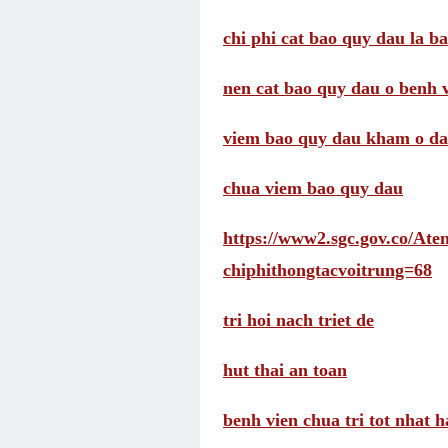
chi phi cat bao quy dau la b
nen cat bao quy dau o benh 
viem bao quy dau kham o d
chua viem bao quy dau
https://www2.sgc.gov.co/A
chiphithongtacvoitrung=68
tri hoi nach triet de
hut thai an toan
benh vien chua tri tot nhat h