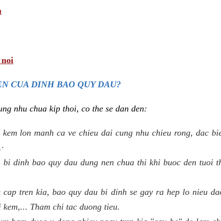
u
 noi
N CUA DINH BAO QUY DAU?
ng nhu chua kip thoi, co the se dan den:
 kem lon manh ca ve chieu dai cung nhu chieu rong, dac biet
.·
bi dinh bao quy dau dung nen chua thi khi buoc den tuoi t
e cap tren kia, bao quy dau bi dinh se gay ra hep lo nieu d
i kem,... Tham chi tac duong tieu.