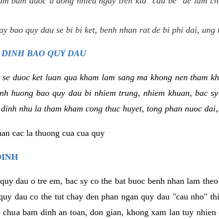
um bam duoc u dong nhieu ngay tren kia "cau be" de lam ch
y bao quy dau se bi bi ket, benh nhan rat de bi phi dai, ung 
 DINH BAO QUY DAU
 se duoc ket luan qua kham lam sang ma khong nen tham kh
tinh huong bao quy dau bi nhiem trung, nhiem khuan, bac s
 dinh nhu la tham kham cong thuc huyet, tong phan nuoc dai,.
uan cac la thuong cua cua quy
DINH
 quy dau o tre em, bac sy co the bat buoc benh nhan lam the
 quy dau co the tut chay den phan ngan quy dau "cau nho" t
 chua bam dinh an toan, don gian, khong xam lan tuy nhien 