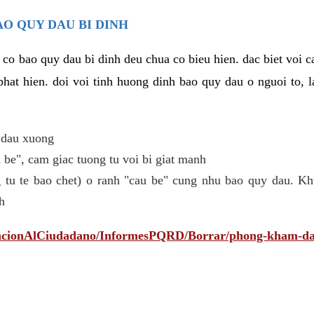
AO QUY DAU BI DINH
 co bao quy dau bi dinh deu chua co bieu hien. dac biet voi 
phat hien. doi voi tinh huong dinh bao quy dau o nguoi to, l
 dau xuong
be", cam giac tuong tu voi bi giat manh
 tu te bao chet) o ranh "cau be" cung nhu bao quy dau. Kh
h
tencionAlCiudadano/InformesPQRD/Borrar/phong-kham-da