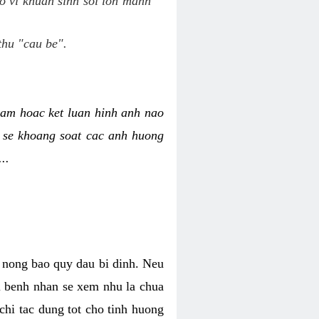
o vi khuan sinh soi lon manh
thu "cau be".
am hoac ket luan hinh anh nao
y se khoang soat cac anh huong
..
o nong bao quy dau bi dinh. Neu
hi benh nhan se xem nhu la chua
chi tac dung tot cho tinh huong