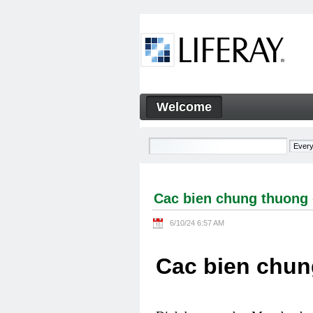
Skip to Content
Welcome
Cac bien chung thuong gap 
Navigation
Cac bien chung thuong 
6/10/24 6:57 AM
Cac bien chun