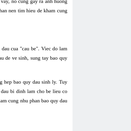
 vay, no cung gay ra anh huong
 nhan nen tim hieu de kham cung
i dau cua "cau be". Viec do lam
au de ve sinh, sung tay bao quy
ang hep bao quy dau sinh ly. Tuy
 dau bi dinh lam cho be lieu co
y cham cung nhu phan bao quy dau