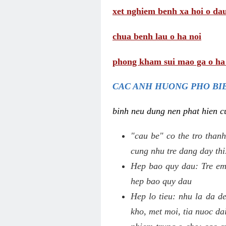
xet nghiem benh xa hoi o da
chua benh lau o ha noi
phong kham sui mao ga o ha
CAC ANH HUONG PHO BIE
binh neu dung nen phat hien cu
"cau be" co the tro thanh
cung nhu tre dang day thi
Hep bao quy dau: Tre em 
hep bao quy dau
Hep lo tieu: nhu la da d
kho, met moi, tia nuoc da