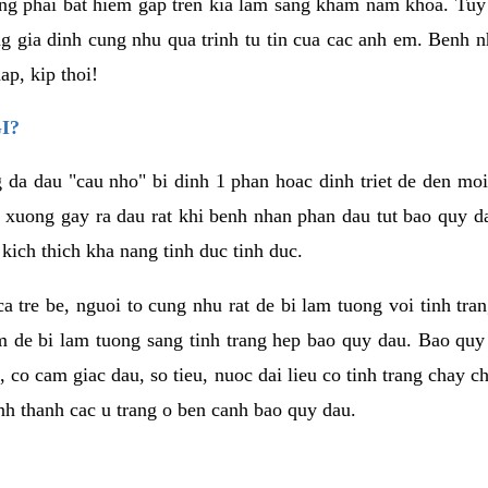
g phai bat hiem gap tren kia lam sang kham nam khoa. Tuy
ong gia dinh cung nhu qua trinh tu tin cua cac anh em. Benh
p, kip thoi!
I?
g da dau "cau nho" bi dinh 1 phan hoac dinh triet de den mo
 xuong gay ra dau rat khi benh nhan phan dau tut bao quy d
kich thich kha nang tinh duc tinh duc.
 ca tre be, nguoi to cung nhu rat de bi lam tuong voi tinh tr
m de bi lam tuong sang tinh trang hep bao quy dau. Bao quy
i, co cam giac dau, so tieu, nuoc dai lieu co tinh trang cha
hinh thanh cac u trang o ben canh bao quy dau.