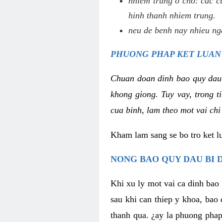
nhiem trung o cho: cac c
hinh thanh nhiem trung.
neu de benh nay nhieu nga
PHUONG PHAP KET LUAN
Chuan doan dinh bao quy dau
khong giong. Tuy vay, trong 
cua binh, lam theo mot vai chi
Kham lam sang se bo tro ket l
NONG BAO QUY DAU BI 
Khi xu ly mot vai ca dinh bao
sau khi can thiep y khoa, bao
thanh qua. ¿ay la phuong phap