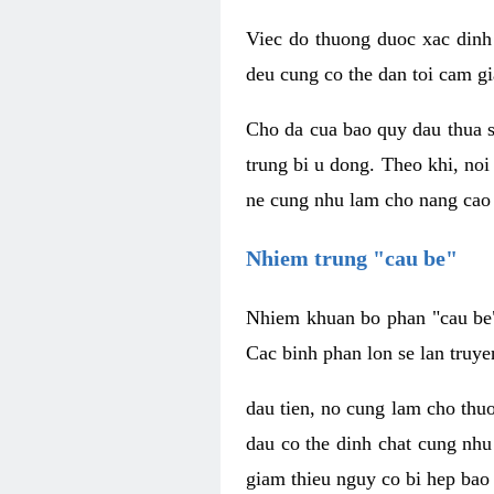
Viec do thuong duoc xac dinh
deu cung co the dan toi cam gi
Cho da cua bao quy dau thua s
trung bi u dong. Theo khi, no
ne cung nhu lam cho nang cao 
Nhiem trung "cau be"
Nhiem khuan bo phan "cau be" 
Cac binh phan lon se lan truye
dau tien, no cung lam cho thu
dau co the dinh chat cung nhu
giam thieu nguy co bi hep bao