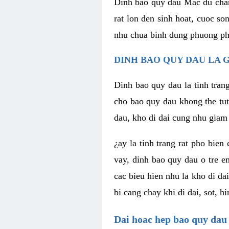
Dinh bao quy dau Mac du chan
rat lon den sinh hoat, cuoc s
nhu chua binh dung phuong pha
DINH BAO QUY DAU LA G
Dinh bao quy dau la tinh tran
cho bao quy dau khong the tut
dau, kho di dai cung nhu giam 
¿ay la tinh trang rat pho bien
vay, dinh bao quy dau o tre e
cac bieu hien nhu la kho di da
bi cang chay khi di dai, sot, 
Dai hoac hep bao quy dau