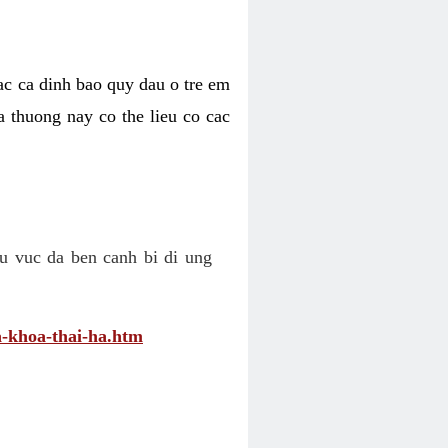
cac ca dinh bao quy dau o tre em
a thuong nay co the lieu co cac
u vuc da ben canh bi di ung
-khoa-thai-ha.htm