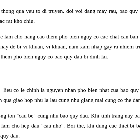
 thong qua yeu to di truyen. doi voi dang may rau, bao quy
ac rat kho chiu.
e lam cho nang cao them pho bien nguy co cac chat can ban 
i nay de bi vi khuan, vi khuan, nam xam nhap gay ra nhiem tr
them pho bien nguy co bao quy dau bi dinh lai.
lieu co le chinh la nguyen nhan pho bien nhat cua bao quy 
n qua giao hop nhu la lau cung nhu giang mai cung co the dan 
ong ton "cau be" cung nhu bao quy dau. Khi tinh trang nay b
 lam cho hep dau "cau nho". Boi the, khi dung cac thiet bi 
 quy dau.