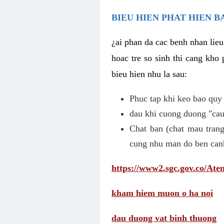
BIEU HIEN PHAT HIEN B
¿ai phan da cac benh nhan lieu
hoac tre so sinh thi cang kho 
bieu hien nhu la sau:
Phuc tap khi keo bao quy
dau khi cuong duong "cau 
Chat ban (chat mau trang
cung nhu man do ben can
https://www2.sgc.gov.co/A
kham hiem muon o ha noi
dau duong vat binh thuong