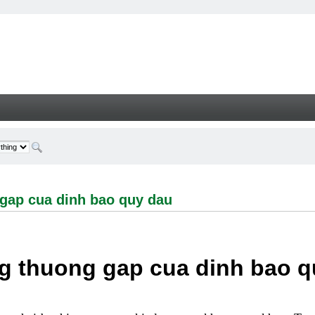
cua dinh bao quy dau - Welcome
gap cua dinh bao quy dau
g thuong gap cua dinh bao q