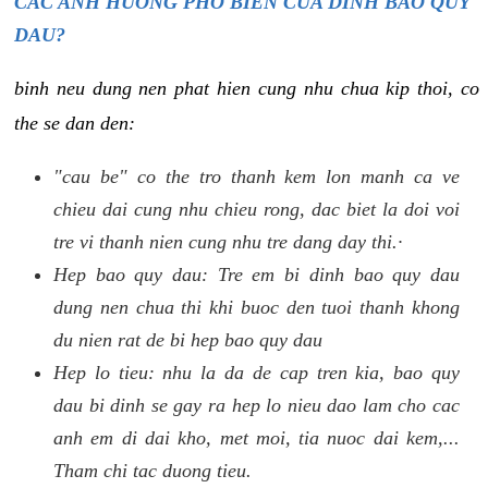
CAC ANH HUONG PHO BIEN CUA DINH BAO QUY
DAU?
binh neu dung nen phat hien cung nhu chua kip thoi, co
the se dan den:
"cau be" co the tro thanh kem lon manh ca ve
chieu dai cung nhu chieu rong, dac biet la doi voi
tre vi thanh nien cung nhu tre dang day thi.·
Hep bao quy dau: Tre em bi dinh bao quy dau
dung nen chua thi khi buoc den tuoi thanh khong
du nien rat de bi hep bao quy dau
Hep lo tieu: nhu la da de cap tren kia, bao quy
dau bi dinh se gay ra hep lo nieu dao lam cho cac
anh em di dai kho, met moi, tia nuoc dai kem,...
Tham chi tac duong tieu.