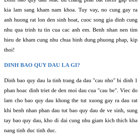
kia lam sang kham nam khoa. Tuy vay, no cung gay ra
anh huong rat lon den sinh hoat, cuoc song gia dinh cung
nhu qua trinh tu tin cua cac anh em. Benh nhan nen tim
hieu de kham cung nhu chua binh dung phuong phap, kip
thoi!
DINH BAO QUY DAU LA GI?
Dinh bao quy dau la tinh trang da dau "cau nho" bi dinh 1
phan hoac dinh triet de den moi dau cua "cau be". Viec do
lam cho bao quy dau khong the tut xuong gay ra dau rat
khi benh nhan phan dau tut bao quy dau de ve sinh, sung
tay bao quy dau, kho di dai cung nhu giam kich thich kha
nang tinh duc tinh duc.