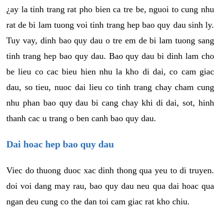
¿ay la tinh trang rat pho bien ca tre be, nguoi to cung nhu
rat de bi lam tuong voi tinh trang hep bao quy dau sinh ly.
Tuy vay, dinh bao quy dau o tre em de bi lam tuong sang
tinh trang hep bao quy dau. Bao quy dau bi dinh lam cho
be lieu co cac bieu hien nhu la kho di dai, co cam giac
dau, so tieu, nuoc dai lieu co tinh trang chay cham cung
nhu phan bao quy dau bi cang chay khi di dai, sot, hinh
thanh cac u trang o ben canh bao quy dau.
Dai hoac hep bao quy dau
Viec do thuong duoc xac dinh thong qua yeu to di truyen.
doi voi dang may rau, bao quy dau neu qua dai hoac qua
ngan deu cung co the dan toi cam giac rat kho chiu.