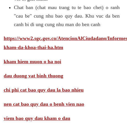
Chat ban (chat mau trang tu te bao chet) o ranh
"cau be" cung nhu bao quy dau. Khu vuc da ben
canh bi di ung cung nhu man do ben canh
https://www2.sgc.gov.co/AtencionAlCiudadano/Inform
kham-da-khoa-thai-ha.htm
kham hiem muon o ha noi
dau duong vat binh thuong
chi phi cat bao quy dau la bao nhieu
nen cat bao quy dau o benh vien nao
viem bao quy dau kham o dau