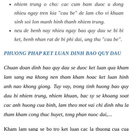
nhiem trung o cho: cac cum bam duoc u dong
nhieu ngay tren kia "cau be" de lam cho vi khuan
sinh soi lon manh hinh thanh nhiem trung.
neu de benh nay nhieu ngay bao quy dau se bi bi
ket, benh nhan rat de bi phi dai, ung thu "cau be".
PHUONG PHAP KET LUAN DINH BAO QUY DAU
Chuan doan dinh bao quy dau se duoc ket luan qua kham
lam sang ma khong nen tham kham hoac ket luan hinh
anh nao khong giong. Tuy vay, trong tinh huong bao quy
dau bi nhiem trung, nhiem khuan, bac sy se khoang soat
cac anh huong cua binh, lam theo mot vai chi dinh nhu la
tham kham cong thuc huyet, tong phan nuoc dai,...
Kham lam sang se bo tro ket luan cac la thuong cua cua