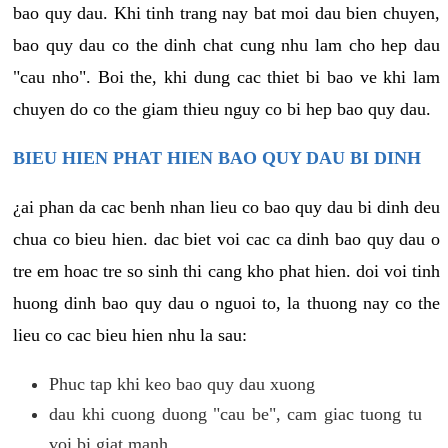
bao quy dau. Khi tinh trang nay bat moi dau bien chuyen,
bao quy dau co the dinh chat cung nhu lam cho hep dau
"cau nho". Boi the, khi dung cac thiet bi bao ve khi lam
chuyen do co the giam thieu nguy co bi hep bao quy dau.
BIEU HIEN PHAT HIEN BAO QUY DAU BI DINH
¿ai phan da cac benh nhan lieu co bao quy dau bi dinh deu
chua co bieu hien. dac biet voi cac ca dinh bao quy dau o
tre em hoac tre so sinh thi cang kho phat hien. doi voi tinh
huong dinh bao quy dau o nguoi to, la thuong nay co the
lieu co cac bieu hien nhu la sau:
Phuc tap khi keo bao quy dau xuong
dau khi cuong duong "cau be", cam giac tuong tu
voi bi giat manh