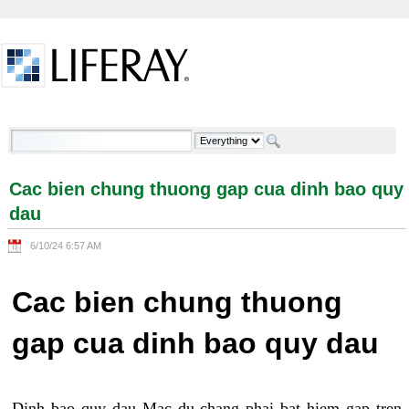
Skip to Content
Cac bien chung thuong gap cua dinh bao quy dau -
Welcome
Cac bien chung thuong gap cua dinh bao quy
dau
6/10/24 6:57 AM
Cac bien chung thuong
gap cua dinh bao quy dau
Dinh bao quy dau Mac du chang phai bat hiem gap tren