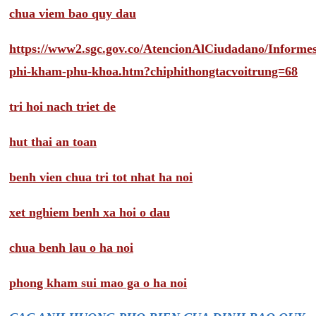
chua viem bao quy dau
https://www2.sgc.gov.co/AtencionAlCiudadano/Inform
phi-kham-phu-khoa.htm?chiphithongtacvoitrung=68
tri hoi nach triet de
hut thai an toan
benh vien chua tri tot nhat ha noi
xet nghiem benh xa hoi o dau
chua benh lau o ha noi
phong kham sui mao ga o ha noi