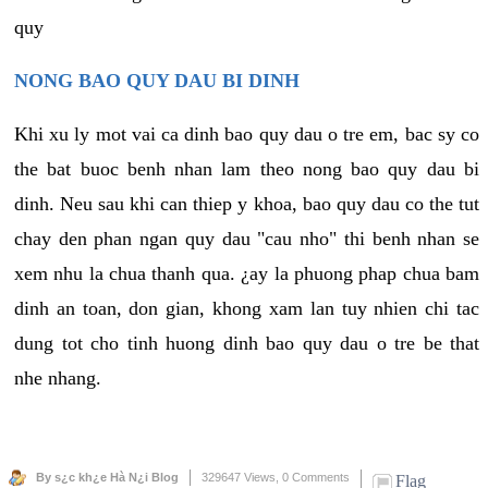
quy
NONG BAO QUY DAU BI DINH
Khi xu ly mot vai ca dinh bao quy dau o tre em, bac sy co
the bat buoc benh nhan lam theo nong bao quy dau bi
dinh. Neu sau khi can thiep y khoa, bao quy dau co the tut
chay den phan ngan quy dau "cau nho" thi benh nhan se
xem nhu la chua thanh qua. ¿ay la phuong phap chua bam
dinh an toan, don gian, khong xam lan tuy nhien chi tac
dung tot cho tinh huong dinh bao quy dau o tre be that
nhe nhang.
By s¿c kh¿e Hà N¿i Blog
329647 Views,
0 Comments
Flag