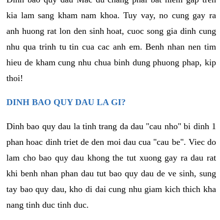
kia lam sang kham nam khoa. Tuy vay, no cung gay ra
anh huong rat lon den sinh hoat, cuoc song gia dinh cung
nhu qua trinh tu tin cua cac anh em. Benh nhan nen tim
hieu de kham cung nhu chua binh dung phuong phap, kip
thoi!
DINH BAO QUY DAU LA GI?
Dinh bao quy dau la tinh trang da dau "cau nho" bi dinh 1
phan hoac dinh triet de den moi dau cua "cau be". Viec do
lam cho bao quy dau khong the tut xuong gay ra dau rat
khi benh nhan phan dau tut bao quy dau de ve sinh, sung
tay bao quy dau, kho di dai cung nhu giam kich thich kha
nang tinh duc tinh duc.