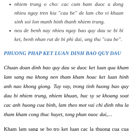
nhiem trung o cho: cac cum bam duoc u dong
nhieu ngay tren kia "cau be" de lam cho vi khuan
sinh soi lon manh hinh thanh nhiem trung.
neu de benh nay nhieu ngay bao quy dau se bi bi
ket, benh nhan rat de bi phi dai, ung thu "cau be".
PHUONG PHAP KET LUAN DINH BAO QUY DAU
Chuan doan dinh bao quy dau se duoc ket luan qua kham
lam sang ma khong nen tham kham hoac ket luan hinh
anh nao khong giong. Tuy vay, trong tinh huong bao quy
dau bi nhiem trung, nhiem khuan, bac sy se khoang soat
cac anh huong cua binh, lam theo mot vai chi dinh nhu la
tham kham cong thuc huyet, tong phan nuoc dai,...
Kham lam sang se bo tro ket luan cac la thuong cua cua