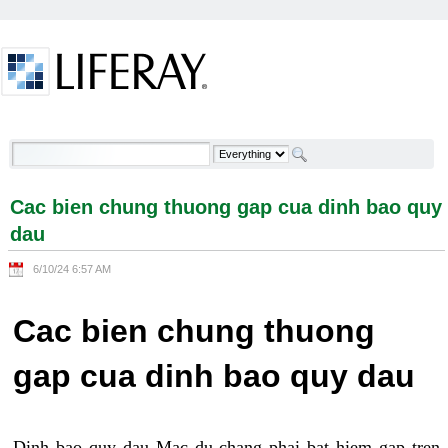
Skip to Content
Cac bien chung thuong gap cua dinh bao quy dau -
Welcome
Cac bien chung thuong gap cua dinh bao quy
dau
6/10/24 6:57 AM
Cac bien chung thuong
gap cua dinh bao quy dau
Dinh bao quy dau Mac du chang phai bat hiem gap tren