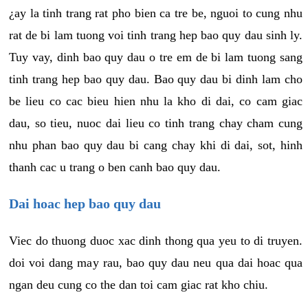
¿ay la tinh trang rat pho bien ca tre be, nguoi to cung nhu
rat de bi lam tuong voi tinh trang hep bao quy dau sinh ly.
Tuy vay, dinh bao quy dau o tre em de bi lam tuong sang
tinh trang hep bao quy dau. Bao quy dau bi dinh lam cho
be lieu co cac bieu hien nhu la kho di dai, co cam giac
dau, so tieu, nuoc dai lieu co tinh trang chay cham cung
nhu phan bao quy dau bi cang chay khi di dai, sot, hinh
thanh cac u trang o ben canh bao quy dau.
Dai hoac hep bao quy dau
Viec do thuong duoc xac dinh thong qua yeu to di truyen.
doi voi dang may rau, bao quy dau neu qua dai hoac qua
ngan deu cung co the dan toi cam giac rat kho chiu.