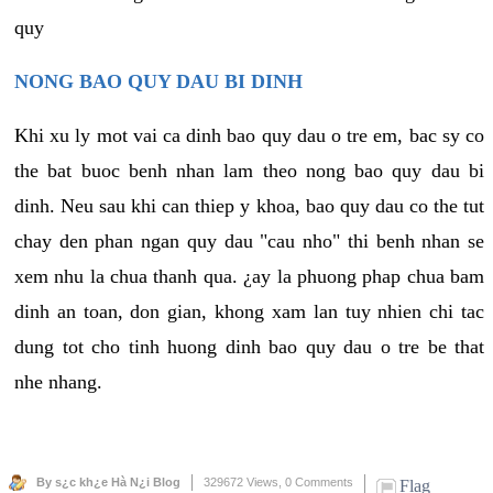
quy
NONG BAO QUY DAU BI DINH
Khi xu ly mot vai ca dinh bao quy dau o tre em, bac sy co
the bat buoc benh nhan lam theo nong bao quy dau bi
dinh. Neu sau khi can thiep y khoa, bao quy dau co the tut
chay den phan ngan quy dau "cau nho" thi benh nhan se
xem nhu la chua thanh qua. ¿ay la phuong phap chua bam
dinh an toan, don gian, khong xam lan tuy nhien chi tac
dung tot cho tinh huong dinh bao quy dau o tre be that
nhe nhang.
By s¿c kh¿e Hà N¿i Blog
329672 Views,
0 Comments
Flag