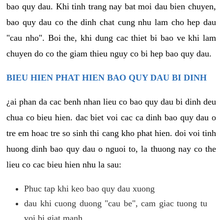
bao quy dau. Khi tinh trang nay bat moi dau bien chuyen,
bao quy dau co the dinh chat cung nhu lam cho hep dau
"cau nho". Boi the, khi dung cac thiet bi bao ve khi lam
chuyen do co the giam thieu nguy co bi hep bao quy dau.
BIEU HIEN PHAT HIEN BAO QUY DAU BI DINH
¿ai phan da cac benh nhan lieu co bao quy dau bi dinh deu
chua co bieu hien. dac biet voi cac ca dinh bao quy dau o
tre em hoac tre so sinh thi cang kho phat hien. doi voi tinh
huong dinh bao quy dau o nguoi to, la thuong nay co the
lieu co cac bieu hien nhu la sau:
Phuc tap khi keo bao quy dau xuong
dau khi cuong duong "cau be", cam giac tuong tu
voi bi giat manh