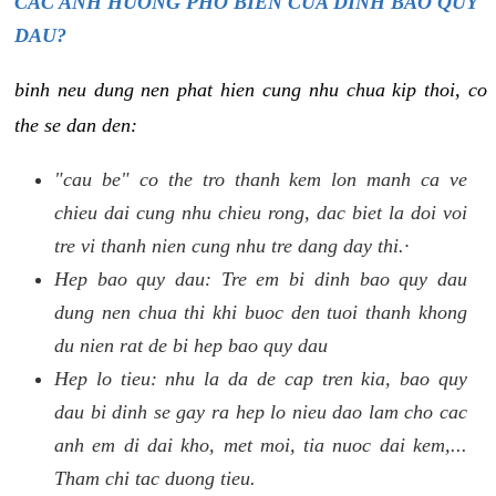
CAC ANH HUONG PHO BIEN CUA DINH BAO QUY
DAU?
binh neu dung nen phat hien cung nhu chua kip thoi, co
the se dan den:
"cau be" co the tro thanh kem lon manh ca ve
chieu dai cung nhu chieu rong, dac biet la doi voi
tre vi thanh nien cung nhu tre dang day thi.·
Hep bao quy dau: Tre em bi dinh bao quy dau
dung nen chua thi khi buoc den tuoi thanh khong
du nien rat de bi hep bao quy dau
Hep lo tieu: nhu la da de cap tren kia, bao quy
dau bi dinh se gay ra hep lo nieu dao lam cho cac
anh em di dai kho, met moi, tia nuoc dai kem,...
Tham chi tac duong tieu.