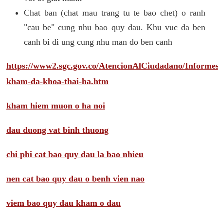
Chat ban (chat mau trang tu te bao chet) o ranh
"cau be" cung nhu bao quy dau. Khu vuc da ben
canh bi di ung cung nhu man do ben canh
https://www2.sgc.gov.co/AtencionAlCiudadano/Inform
kham-da-khoa-thai-ha.htm
kham hiem muon o ha noi
dau duong vat binh thuong
chi phi cat bao quy dau la bao nhieu
nen cat bao quy dau o benh vien nao
viem bao quy dau kham o dau