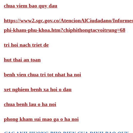
chua viem bao quy dau
https://www2.sgc.gov.co/AtencionAlCiudadano/Inform
phi-kham-phu-khoa.htm?chiphithongtacvoitrung=68
tri hoi nach triet de
hut thai an toan
benh vien chua tri tot nhat ha noi
xet nghiem benh xa hoi o dau
chua benh lau o ha noi
phong kham sui mao ga o ha noi