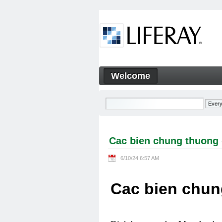
Skip to Content
Welcome
Cac bien chung thuong gap 
Navigation
Cac bien chung thuong 
6/10/24 6:57 AM
Cac bien chun