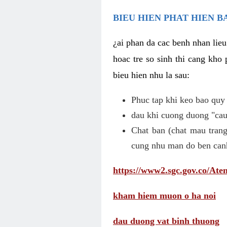
BIEU HIEN PHAT HIEN B
¿ai phan da cac benh nhan lieu
hoac tre so sinh thi cang kho 
bieu hien nhu la sau:
Phuc tap khi keo bao quy
dau khi cuong duong "cau 
Chat ban (chat mau trang
cung nhu man do ben can
https://www2.sgc.gov.co/A
kham hiem muon o ha noi
dau duong vat binh thuong