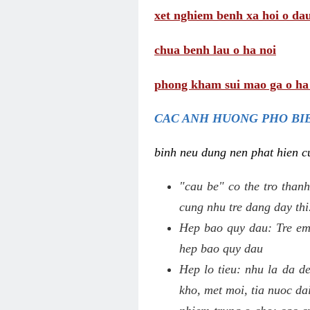
xet nghiem benh xa hoi o da
chua benh lau o ha noi
phong kham sui mao ga o ha
CAC ANH HUONG PHO BIE
binh neu dung nen phat hien cu
"cau be" co the tro thanh
cung nhu tre dang day thi
Hep bao quy dau: Tre em 
hep bao quy dau
Hep lo tieu: nhu la da d
kho, met moi, tia nuoc da