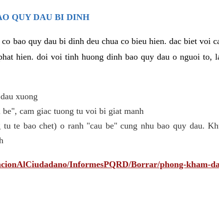
AO QUY DAU BI DINH
 co bao quy dau bi dinh deu chua co bieu hien. dac biet voi 
phat hien. doi voi tinh huong dinh bao quy dau o nguoi to, l
 dau xuong
be", cam giac tuong tu voi bi giat manh
 tu te bao chet) o ranh "cau be" cung nhu bao quy dau. Kh
h
tencionAlCiudadano/InformesPQRD/Borrar/phong-kham-da