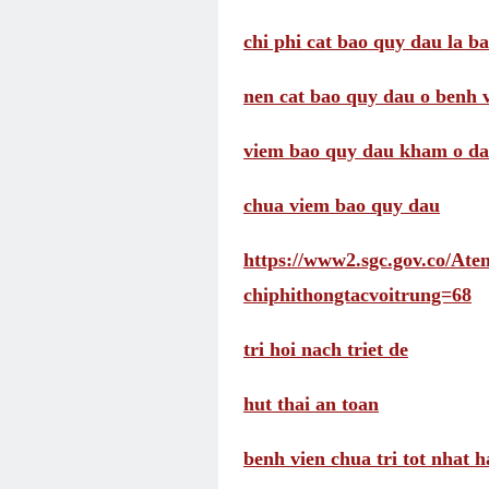
chi phi cat bao quy dau la b
nen cat bao quy dau o benh 
viem bao quy dau kham o d
chua viem bao quy dau
https://www2.sgc.gov.co/A
chiphithongtacvoitrung=68
tri hoi nach triet de
hut thai an toan
benh vien chua tri tot nhat h