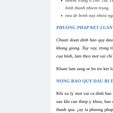
nhiem trung o cho: cac c
hinh thanh nhiem trung.
neu de benh nay nhieu nga
PHUONG PHAP KET LUAN
Chuan doan dinh bao quy dau
khong giong. Tuy vay, trong 
cua binh, lam theo mot vai chi
Kham lam sang se bo tro ket l
NONG BAO QUY DAU BI 
Khi xu ly mot vai ca dinh bao
sau khi can thiep y khoa, bao
thanh qua. ¿ay la phuong phap