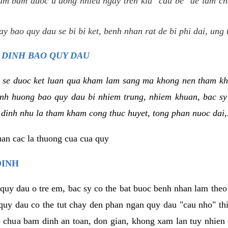
um bam duoc u dong nhieu ngay tren kia "cau be" de lam ch
y bao quy dau se bi bi ket, benh nhan rat de bi phi dai, ung 
 DINH BAO QUY DAU
 se duoc ket luan qua kham lam sang ma khong nen tham kh
tinh huong bao quy dau bi nhiem trung, nhiem khuan, bac s
 dinh nhu la tham kham cong thuc huyet, tong phan nuoc dai,.
uan cac la thuong cua cua quy
DINH
 quy dau o tre em, bac sy co the bat buoc benh nhan lam the
 quy dau co the tut chay den phan ngan quy dau "cau nho" t
 chua bam dinh an toan, don gian, khong xam lan tuy nhien 