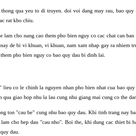
 thong qua yeu to di truyen. doi voi dang may rau, bao quy
ac rat kho chiu.
e lam cho nang cao them pho bien nguy co cac chat can ban 
i nay de bi vi khuan, vi khuan, nam xam nhap gay ra nhiem tr
them pho bien nguy co bao quy dau bi dinh lai.
lieu co le chinh la nguyen nhan pho bien nhat cua bao quy 
n qua giao hop nhu la lau cung nhu giang mai cung co the dan 
ong ton "cau be" cung nhu bao quy dau. Khi tinh trang nay b
 lam cho hep dau "cau nho". Boi the, khi dung cac thiet bi 
 quy dau.