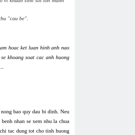
o vi khuan sinh soi lon manh
thu "cau be".
am hoac ket luan hinh anh nao
y se khoang soat cac anh huong
..
o nong bao quy dau bi dinh. Neu
hi benh nhan se xem nhu la chua
chi tac dung tot cho tinh huong