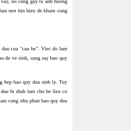
 vay, no cung gay ra anh huong
 nhan nen tim hieu de kham cung
i dau cua "cau be". Viec do lam
au de ve sinh, sung tay bao quy
ang hep bao quy dau sinh ly. Tuy
 dau bi dinh lam cho be lieu co
y cham cung nhu phan bao quy dau