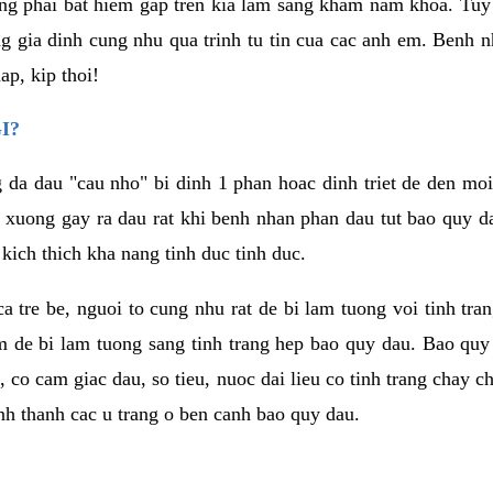
g phai bat hiem gap tren kia lam sang kham nam khoa. Tuy
ong gia dinh cung nhu qua trinh tu tin cua cac anh em. Benh
p, kip thoi!
I?
g da dau "cau nho" bi dinh 1 phan hoac dinh triet de den mo
 xuong gay ra dau rat khi benh nhan phan dau tut bao quy d
kich thich kha nang tinh duc tinh duc.
 ca tre be, nguoi to cung nhu rat de bi lam tuong voi tinh tr
m de bi lam tuong sang tinh trang hep bao quy dau. Bao quy
i, co cam giac dau, so tieu, nuoc dai lieu co tinh trang cha
hinh thanh cac u trang o ben canh bao quy dau.