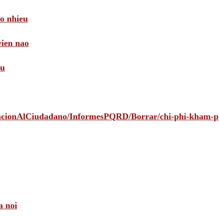
ao nhieu
vien nao
au
tencionAlCiudadano/InformesPQRD/Borrar/chi-phi-kham-
a noi