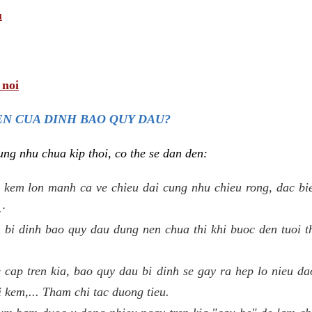
u
 noi
N CUA DINH BAO QUY DAU?
ng nhu chua kip thoi, co the se dan den:
 kem lon manh ca ve chieu dai cung nhu chieu rong, dac biet
.·
bi dinh bao quy dau dung nen chua thi khi buoc den tuoi t
e cap tren kia, bao quy dau bi dinh se gay ra hep lo nieu d
i kem,... Tham chi tac duong tieu.