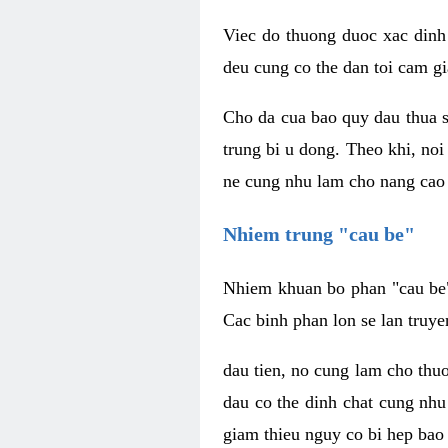
Viec do thuong duoc xac dinh
deu cung co the dan toi cam gi
Cho da cua bao quy dau thua s
trung bi u dong. Theo khi, no
ne cung nhu lam cho nang cao 
Nhiem trung "cau be"
Nhiem khuan bo phan "cau be" 
Cac binh phan lon se lan truye
dau tien, no cung lam cho thu
dau co the dinh chat cung nhu
giam thieu nguy co bi hep bao