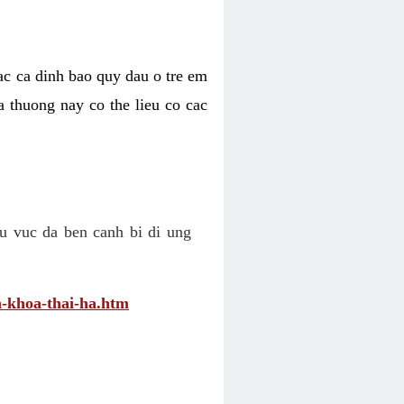
cac ca dinh bao quy dau o tre em
a thuong nay co the lieu co cac
u vuc da ben canh bi di ung
-khoa-thai-ha.htm