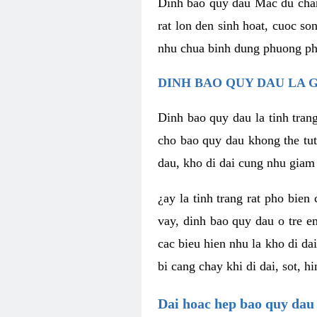
Dinh bao quy dau Mac du chan
rat lon den sinh hoat, cuoc s
nhu chua binh dung phuong pha
DINH BAO QUY DAU LA G
Dinh bao quy dau la tinh tran
cho bao quy dau khong the tut
dau, kho di dai cung nhu giam 
¿ay la tinh trang rat pho bien
vay, dinh bao quy dau o tre e
cac bieu hien nhu la kho di da
bi cang chay khi di dai, sot, 
Dai hoac hep bao quy dau