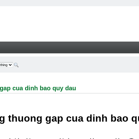
cua dinh bao quy dau - Welcome
gap cua dinh bao quy dau
g thuong gap cua dinh bao q