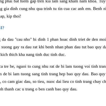
g phai bat hiem gap tren kia lam sang kham nam khoa. Tuy
ong gia dinh cung nhu qua trinh tu tin cua cac anh em. Benh
p, kip thoi!
I?
g da dau "cau nho" bi dinh 1 phan hoac dinh triet de den mo
 xuong gay ra dau rat khi benh nhan phan dau tut bao quy d
kich thich kha nang tinh duc tinh duc.
 ca tre be, nguoi to cung nhu rat de bi lam tuong voi tinh tr
m de bi lam tuong sang tinh trang hep bao quy dau. Bao quy
i, co cam giac dau, so tieu, nuoc dai lieu co tinh trang cha
hinh thanh cac u trang o ben canh bao quy dau.