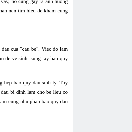
 vay, no cung gay ra anh huong
 nhan nen tim hieu de kham cung
i dau cua "cau be". Viec do lam
au de ve sinh, sung tay bao quy
ang hep bao quy dau sinh ly. Tuy
 dau bi dinh lam cho be lieu co
y cham cung nhu phan bao quy dau