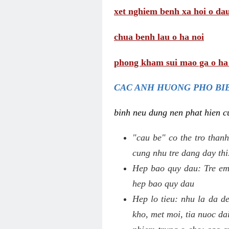
xet nghiem benh xa hoi o da
chua benh lau o ha noi
phong kham sui mao ga o ha
CAC ANH HUONG PHO BIE
binh neu dung nen phat hien cu
"cau be" co the tro thanh
cung nhu tre dang day thi
Hep bao quy dau: Tre em 
hep bao quy dau
Hep lo tieu: nhu la da d
kho, met moi, tia nuoc da