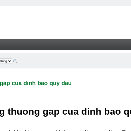
cua dinh bao quy dau - Welcome
gap cua dinh bao quy dau
g thuong gap cua dinh bao q