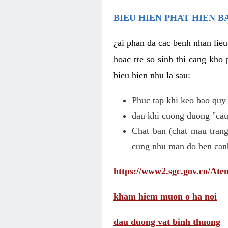
BIEU HIEN PHAT HIEN B
¿ai phan da cac benh nhan lieu
hoac tre so sinh thi cang kho 
bieu hien nhu la sau:
Phuc tap khi keo bao quy
dau khi cuong duong "cau 
Chat ban (chat mau trang
cung nhu man do ben can
https://www2.sgc.gov.co/A
kham hiem muon o ha noi
dau duong vat binh thuong