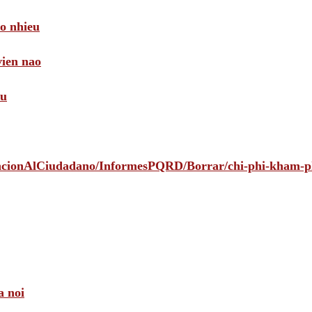
ao nhieu
vien nao
au
tencionAlCiudadano/InformesPQRD/Borrar/chi-phi-kham-
a noi