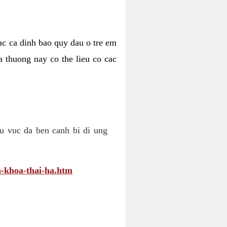
cac ca dinh bao quy dau o tre em
a thuong nay co the lieu co cac
u vuc da ben canh bi di ung
-khoa-thai-ha.htm