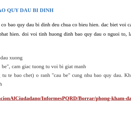
AO QUY DAU BI DINH
 co bao quy dau bi dinh deu chua co bieu hien. dac biet voi 
phat hien. doi voi tinh huong dinh bao quy dau o nguoi to, l
 dau xuong
be", cam giac tuong tu voi bi giat manh
 tu te bao chet) o ranh "cau be" cung nhu bao quy dau. Kh
h
tencionAlCiudadano/InformesPQRD/Borrar/phong-kham-da