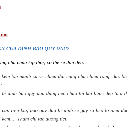
u
 noi
N CUA DINH BAO QUY DAU?
ng nhu chua kip thoi, co the se dan den:
 kem lon manh ca ve chieu dai cung nhu chieu rong, dac biet
.·
bi dinh bao quy dau dung nen chua thi khi buoc den tuoi t
e cap tren kia, bao quy dau bi dinh se gay ra hep lo nieu d
i kem,... Tham chi tac duong tieu.