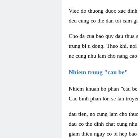
Viec do thuong duoc xac dinh
deu cung co the dan toi cam gi
Cho da cua bao quy dau thua s
trung bi u dong. Theo khi, no
ne cung nhu lam cho nang cao 
Nhiem trung "cau be"
Nhiem khuan bo phan "cau be" 
Cac binh phan lon se lan truye
dau tien, no cung lam cho thu
dau co the dinh chat cung nhu
giam thieu nguy co bi hep bao