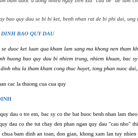
um bam duoc u dong nhieu ngay tren kia "cau be" de lam ch
y bao quy dau se bi bi ket, benh nhan rat de bi phi dai, ung 
 DINH BAO QUY DAU
 se duoc ket luan qua kham lam sang ma khong nen tham kh
tinh huong bao quy dau bi nhiem trung, nhiem khuan, bac s
 dinh nhu la tham kham cong thuc huyet, tong phan nuoc dai,.
uan cac la thuong cua cua quy
DINH
 quy dau o tre em, bac sy co the bat buoc benh nhan lam the
 quy dau co the tut chay den phan ngan quy dau "cau nho" t
 chua bam dinh an toan, don gian, khong xam lan tuy nhien 