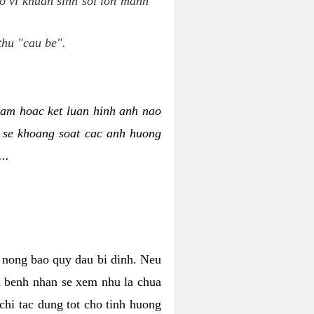
o vi khuan sinh soi lon manh
thu "cau be".
am hoac ket luan hinh anh nao
y se khoang soat cac anh huong
..
o nong bao quy dau bi dinh. Neu
hi benh nhan se xem nhu la chua
chi tac dung tot cho tinh huong