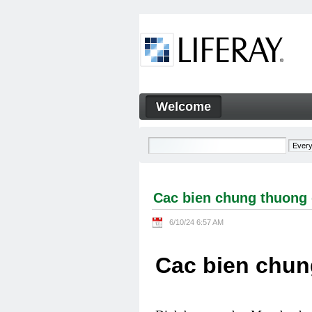
Skip to Content
Welcome
Cac bien chung thuong gap 
Navigation
Cac bien chung thuong 
6/10/24 6:57 AM
Cac bien chun