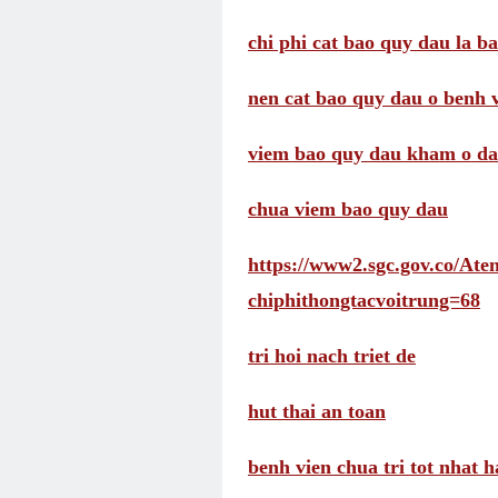
chi phi cat bao quy dau la b
nen cat bao quy dau o benh 
viem bao quy dau kham o d
chua viem bao quy dau
https://www2.sgc.gov.co/A
chiphithongtacvoitrung=68
tri hoi nach triet de
hut thai an toan
benh vien chua tri tot nhat h