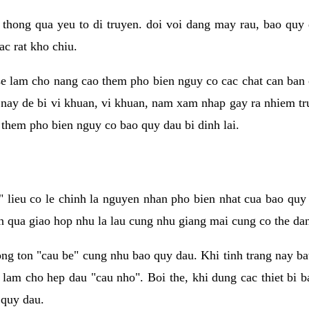
 thong qua yeu to di truyen. doi voi dang may rau, bao quy
ac rat kho chiu.
e lam cho nang cao them pho bien nguy co cac chat can ban 
i nay de bi vi khuan, vi khuan, nam xam nhap gay ra nhiem tr
them pho bien nguy co bao quy dau bi dinh lai.
lieu co le chinh la nguyen nhan pho bien nhat cua bao quy 
n qua giao hop nhu la lau cung nhu giang mai cung co the dan 
ong ton "cau be" cung nhu bao quy dau. Khi tinh trang nay b
 lam cho hep dau "cau nho". Boi the, khi dung cac thiet bi 
 quy dau.