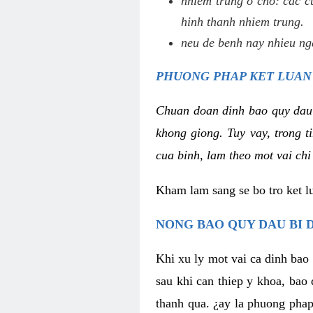
nhiem trung o cho: cac c
hinh thanh nhiem trung.
neu de benh nay nhieu nga
PHUONG PHAP KET LUAN
Chuan doan dinh bao quy dau
khong giong. Tuy vay, trong 
cua binh, lam theo mot vai chi
Kham lam sang se bo tro ket l
NONG BAO QUY DAU BI 
Khi xu ly mot vai ca dinh bao
sau khi can thiep y khoa, bao
thanh qua. ¿ay la phuong phap