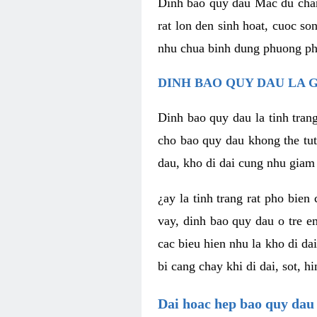
Dinh bao quy dau Mac du chan
rat lon den sinh hoat, cuoc s
nhu chua binh dung phuong pha
DINH BAO QUY DAU LA G
Dinh bao quy dau la tinh tran
cho bao quy dau khong the tut
dau, kho di dai cung nhu giam 
¿ay la tinh trang rat pho bien
vay, dinh bao quy dau o tre e
cac bieu hien nhu la kho di da
bi cang chay khi di dai, sot, 
Dai hoac hep bao quy dau