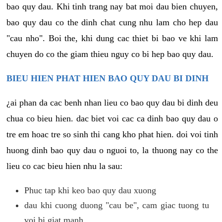
bao quy dau. Khi tinh trang nay bat moi dau bien chuyen,
bao quy dau co the dinh chat cung nhu lam cho hep dau
"cau nho". Boi the, khi dung cac thiet bi bao ve khi lam
chuyen do co the giam thieu nguy co bi hep bao quy dau.
BIEU HIEN PHAT HIEN BAO QUY DAU BI DINH
¿ai phan da cac benh nhan lieu co bao quy dau bi dinh deu
chua co bieu hien. dac biet voi cac ca dinh bao quy dau o
tre em hoac tre so sinh thi cang kho phat hien. doi voi tinh
huong dinh bao quy dau o nguoi to, la thuong nay co the
lieu co cac bieu hien nhu la sau:
Phuc tap khi keo bao quy dau xuong
dau khi cuong duong "cau be", cam giac tuong tu
voi bi giat manh