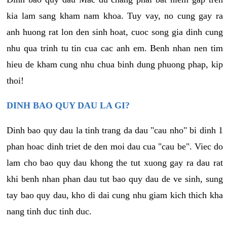
kia lam sang kham nam khoa. Tuy vay, no cung gay ra
anh huong rat lon den sinh hoat, cuoc song gia dinh cung
nhu qua trinh tu tin cua cac anh em. Benh nhan nen tim
hieu de kham cung nhu chua binh dung phuong phap, kip
thoi!
DINH BAO QUY DAU LA GI?
Dinh bao quy dau la tinh trang da dau "cau nho" bi dinh 1
phan hoac dinh triet de den moi dau cua "cau be". Viec do
lam cho bao quy dau khong the tut xuong gay ra dau rat
khi benh nhan phan dau tut bao quy dau de ve sinh, sung
tay bao quy dau, kho di dai cung nhu giam kich thich kha
nang tinh duc tinh duc.