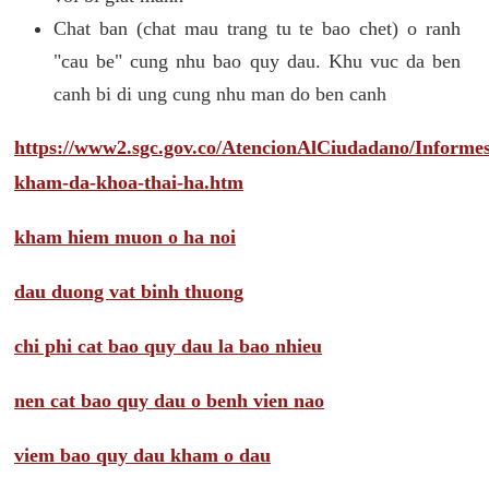
Chat ban (chat mau trang tu te bao chet) o ranh
"cau be" cung nhu bao quy dau. Khu vuc da ben
canh bi di ung cung nhu man do ben canh
https://www2.sgc.gov.co/AtencionAlCiudadano/Inform
kham-da-khoa-thai-ha.htm
kham hiem muon o ha noi
dau duong vat binh thuong
chi phi cat bao quy dau la bao nhieu
nen cat bao quy dau o benh vien nao
viem bao quy dau kham o dau