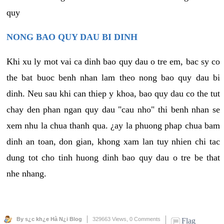
quy
NONG BAO QUY DAU BI DINH
Khi xu ly mot vai ca dinh bao quy dau o tre em, bac sy co
the bat buoc benh nhan lam theo nong bao quy dau bi
dinh. Neu sau khi can thiep y khoa, bao quy dau co the tut
chay den phan ngan quy dau "cau nho" thi benh nhan se
xem nhu la chua thanh qua. ¿ay la phuong phap chua bam
dinh an toan, don gian, khong xam lan tuy nhien chi tac
dung tot cho tinh huong dinh bao quy dau o tre be that
nhe nhang.
By s¿c kh¿e Hà N¿i Blog
329663 Views,
0 Comments
Flag