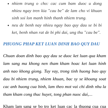
nhiem trung o cho: cac cum bam duoc u dong
nhieu ngay tren kia "cau be" de lam cho vi khuan
sinh soi lon manh hinh thanh nhiem trung.
neu de benh nay nhieu ngay bao quy dau se bi bi
ket, benh nhan rat de bi phi dai, ung thu "cau be".
PHUONG PHAP KET LUAN DINH BAO QUY DAU
Chuan doan dinh bao quy dau se duoc ket luan qua kham
lam sang ma khong nen tham kham hoac ket luan hinh
anh nao khong giong. Tuy vay, trong tinh huong bao quy
dau bi nhiem trung, nhiem khuan, bac sy se khoang soat
cac anh huong cua binh, lam theo mot vai chi dinh nhu la
tham kham cong thuc huyet, tong phan nuoc dai,...
Kham lam sang se bo tro ket luan cac la thuong cua cua