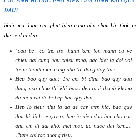
CAC ANH HUONG PHO BIEN CUA DINH BAO QUY
DAU?
binh neu dung nen phat hien cung nhu chua kip thoi, co
the se dan den:
"cau be" co the tro thanh kem lon manh ca ve
chieu dai cung nhu chieu rong, dac biet la doi voi
tre vi thanh nien cung nhu tre dang day thi.·
Hep bao quy dau: Tre em bi dinh bao quy dau
dung nen chua thi khi buoc den tuoi thanh khong
du nien rat de bi hep bao quy dau
Hep lo tieu: nhu la da de cap tren kia, bao quy
dau bi dinh se gay ra hep lo nieu dao lam cho cac
anh em di dai kho, met moi, tia nuoc dai kem,...
Tham chi tac duong tieu.