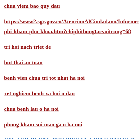
chua viem bao quy dau
https://www2.sgc.gov.co/AtencionAlCiudadano/Inform
phi-kham-phu-khoa.htm?chiphithongtacvoitrung=68
tri hoi nach triet de
hut thai an toan
benh vien chua tri tot nhat ha noi
xet nghiem benh xa hoi o dau
chua benh lau o ha noi
phong kham sui mao ga o ha noi