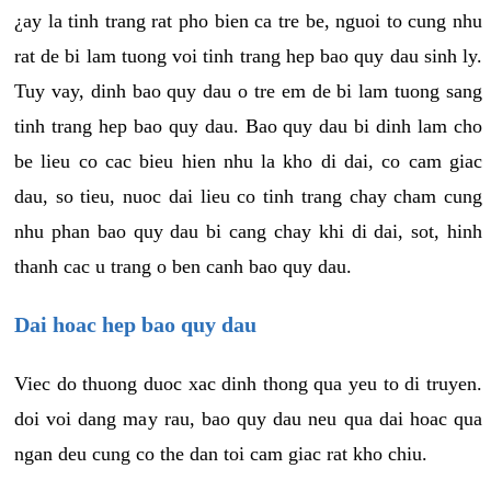
¿ay la tinh trang rat pho bien ca tre be, nguoi to cung nhu
rat de bi lam tuong voi tinh trang hep bao quy dau sinh ly.
Tuy vay, dinh bao quy dau o tre em de bi lam tuong sang
tinh trang hep bao quy dau. Bao quy dau bi dinh lam cho
be lieu co cac bieu hien nhu la kho di dai, co cam giac
dau, so tieu, nuoc dai lieu co tinh trang chay cham cung
nhu phan bao quy dau bi cang chay khi di dai, sot, hinh
thanh cac u trang o ben canh bao quy dau.
Dai hoac hep bao quy dau
Viec do thuong duoc xac dinh thong qua yeu to di truyen.
doi voi dang may rau, bao quy dau neu qua dai hoac qua
ngan deu cung co the dan toi cam giac rat kho chiu.