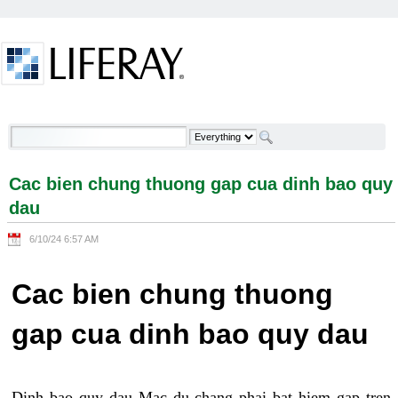
Skip to Content
Cac bien chung thuong gap cua dinh bao quy dau -
Welcome
Cac bien chung thuong gap cua dinh bao quy
dau
6/10/24 6:57 AM
Cac bien chung thuong
gap cua dinh bao quy dau
Dinh bao quy dau Mac du chang phai bat hiem gap tren