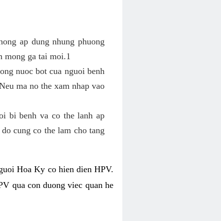
khong ap dung nhung phuong
h mong ga tai moi.1
rong nuoc bot cua nguoi benh
. Neu ma no the xam nhap vao
i bi benh va co the lanh ap
 do cung co the lam cho tang
nguoi Hoa Ky co hien dien HPV.
PV qua con duong viec quan he