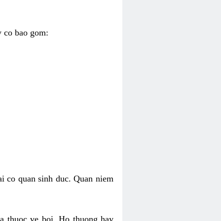
y co bao gom:
ai co quan sinh duc. Quan niem
ua thuoc ve boi. Ho thuong hay