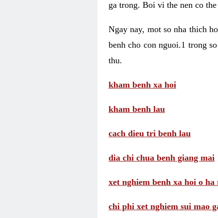
ga trong. Boi vi the nen co th
Ngay nay, mot so nha thich h
benh cho con nguoi.1 trong s
thu.
kham benh xa hoi
kham benh lau
cach dieu tri benh lau
dia chi chua benh giang mai
xet nghiem benh xa hoi o ha 
chi phi xet nghiem sui mao g