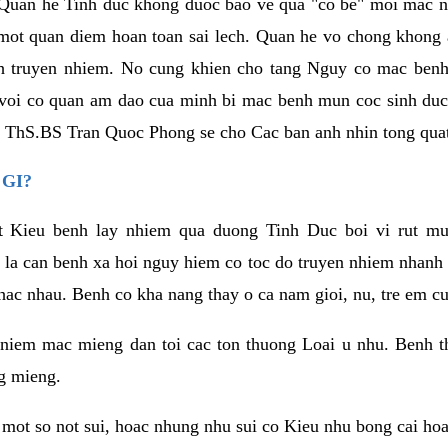
hi Quan he Tinh duc khong duoc bao ve qua "co be" moi mac
 mot quan diem hoan toan sai lech. Quan he vo chong khong
 truyen nhiem. No cung khien cho tang Nguy co mac benh
 voi co quan am dao cua minh bi mac benh mun coc sinh du
ua ThS.BS Tran Quoc Phong se cho Cac ban anh nhin tong quat
GI?
t Kieu benh lay nhiem qua duong Tinh Duc boi vi rut m
 la can benh xa hoi nguy hiem co toc do truyen nhiem nhanh
hac nhau. Benh co kha nang thay o ca nam gioi, nu, tre em cu
niem mac mieng dan toi cac ton thuong Loai u nhu. Benh th
g mieng.
a mot so not sui, hoac nhung nhu sui co Kieu nhu bong cai ho