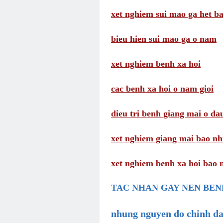
xet nghiem sui mao ga het ba
bieu hien sui mao ga o nam
xet nghiem benh xa hoi
cac benh xa hoi o nam gioi
dieu tri benh giang mai o da
xet nghiem giang mai bao nhi
xet nghiem benh xa hoi bao n
TAC NHAN GAY NEN BEN
nhung nguyen do chinh da