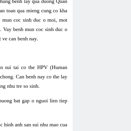
 nhung benh lay qua duong Quan
 an toan qua mieng cung co kha
 mun coc sinh duc o moi, mot
c. Vay benh mun coc sinh duc o
 ve can benh nay.
un sui tai co the HPV (Human
 chong. Can benh nay co the lay
ng nhu tre so sinh.
uong bat gap o nguoi lien tiep
ac hinh anh san sui nhu mao cua