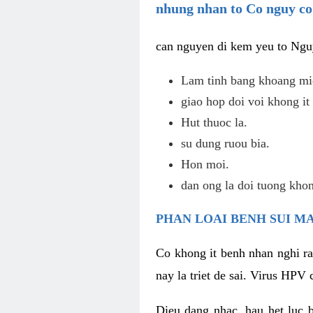
nhung nhan to Co nguy co
can nguyen di kem yeu to Ngu
Lam tinh bang khoang mi
giao hop doi voi khong it 
Hut thuoc la.
su dung ruou bia.
Hon moi.
dan ong la doi tuong kho
PHAN LOAI BENH SUI M
Co khong it benh nhan nghi ra
nay la triet de sai. Virus HPV
Dieu dang nhac, hau het luc 