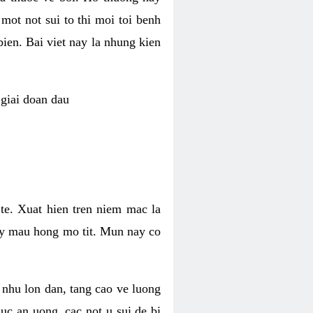
mot not sui to thi moi toi benh
ien. Bai viet nay la nhung kien
 giai doan dau
 te. Xuat hien tren niem mac la
hay mau hong mo tit. Mun nay co
 nhu lon dan, tang cao ve luong
uc an uong, cac not u sui de bi