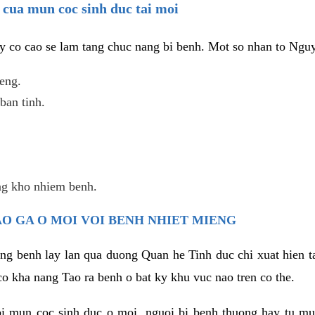
 cua mun coc sinh duc tai moi
y co cao se lam tang chuc nang bi benh. Mot so nhan to Ngu
eng.
ban tinh.
ng kho nhiem benh.
AO GA O MOI VOI BENH NHIET MIENG
ng benh lay lan qua duong Quan he Tinh duc chi xuat hien t
 co kha nang Tao ra benh o bat ky khu vuc nao tren co the.
bi mun coc sinh duc o moi, nguoi bi benh thuong hay tu m