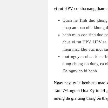
vi rut HPV co kha nang tham 
Quan he Tinh duc khong
phap an toan nhu khong d
benh mun coc sinh duc co
chua vi rut HPV. HPV se 
niem mac khu vuc moi cun
mot nguyen nhan khac bi
dung chung do dung ca nh
Co nguy co bi benh.
Ngay nay, ty le benh sui mao 
Tam 7% nguoi Hoa Ky tu 14 ¿
mieng da gia tang trong ba th