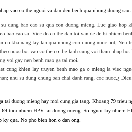
nhap vao co the nguoi va dan den benh qua nhung duong sau:
 su dung bao cao su qua con duong mieng. Luc giao hop 
eo bao cao su. Viec do co the dan toi van de de bi nhiem ben
n co kha nang lay lan qua nhung con duong nuoc bot, Neu t
theo nuoc bot vao co the co the lanh cung voi tham nhap ho
g voi gay nen benh mao ga tai moi.
et cung khien lay truyen benh mao ga o mieng la viec nguo
an; nhu su dung chung ban chai danh rang, coc nuoc,¿ Dieu
ga tai duong mieng hay moi cung gia tang. Khoang 79 trieu 
 69 tuoi nhiem HPV tai duong mieng. So nguoi lay nhiem H
ap ky qua. No pho bien hon o dan ong.