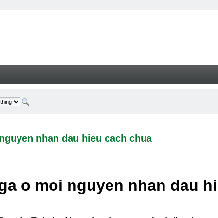
en nhan dau hieu cach chua - Welcome
 nguyen nhan dau hieu cach chua
ga o moi nguyen nhan dau h