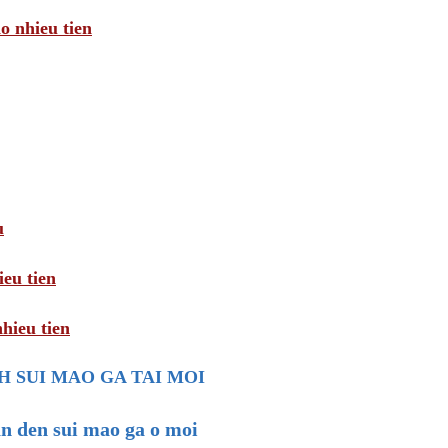
o nhieu tien
u
eu tien
hieu tien
H SUI MAO GA TAI MOI
n den sui mao ga o moi