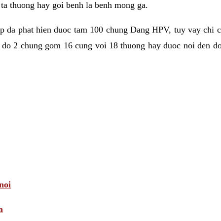
e ta thuong hay goi benh la benh mong ga.
op da phat hien duoc tam 100 chung Dang HPV, tuy vay chi 
o do 2 chung gom 16 cung voi 18 thuong hay duoc noi den do
noi
a