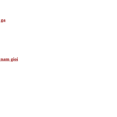
 ga
 nam gioi