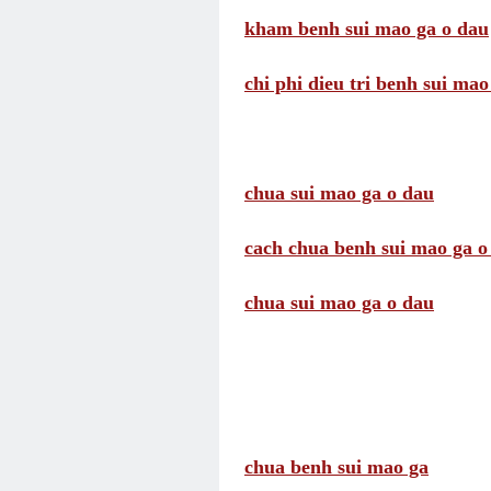
kham benh sui mao ga o dau
chi phi dieu tri benh sui mao
chua sui mao ga o dau
cach chua benh sui mao ga o
chua sui mao ga o dau
chua benh sui mao ga