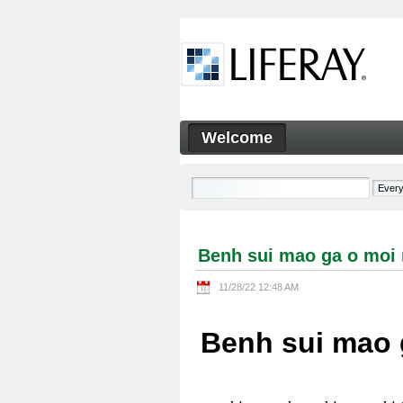
Skip to Content
Welcome
Benh sui mao ga o moi nguy
Navigation
Benh sui mao ga o moi
11/28/22 12:48 AM
Benh sui mao 