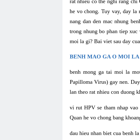
rat nhieu co the nghi rang c
he vo chong. Tuy vay, day la
nang dan den mac nhung benh
trong nhung bo phan tiep xuc
moi la gi? Bai viet sau day c
BENH MAO GA O MOI LA 
benh mong ga tai moi la mo
Papilloma Virus) gay nen. Day
lan theo rat nhieu con duong k
vi rut HPV se tham nhap vao 
Quan he vo chong bang khoan
dau hieu nhan biet cua benh l