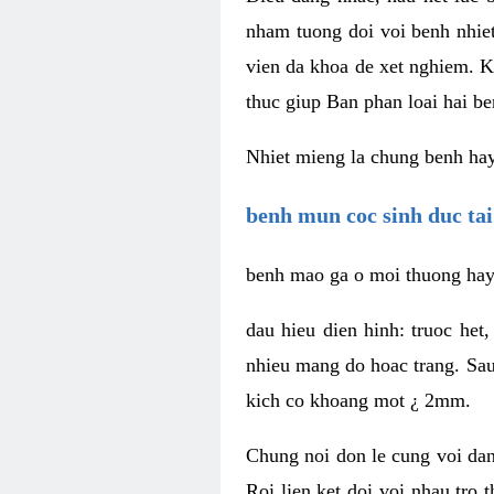
nham tuong doi voi benh nhiet
vien da khoa de xet nghiem. K
thuc giup Ban phan loai hai be
Nhiet mieng la chung benh hay 
benh mun coc sinh duc ta
benh mao ga o moi thuong hay 
dau hieu dien hinh: truoc het
nhieu mang do hoac trang. Sau
kich co khoang mot ¿ 2mm.
Chung noi don le cung voi dan
Roi lien ket doi voi nhau tro