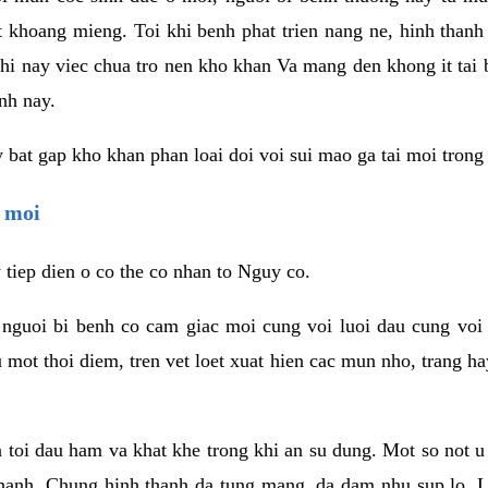
 khoang mieng. Toi khi benh phat trien nang ne, hinh thanh 
hi nay viec chua tro nen kho khan Va mang den khong it tai b
nh nay.
bat gap kho khan phan loai doi voi sui mao ga tai moi trong
i moi
tiep dien o co the co nhan to Nguy co.
, nguoi bi benh co cam giac moi cung voi luoi dau cung voi
 mot thoi diem, tren vet loet xuat hien cac mun nho, trang 
 toi dau ham va khat khe trong khi an su dung. Mot so not u
 thanh. Chung hinh thanh da tung mang, da dam nhu sup lo. L