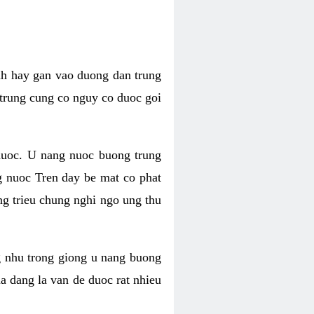
anh hay gan vao duong dan trung
trung cung co nguy co duoc goi
duoc. U nang nuoc buong trung
g nuoc Tren day be mat co phat
ng trieu chung nghi ngo ung thu
g nhu trong giong u nang buong
a dang la van de duoc rat nhieu