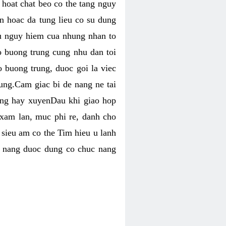
hoat chat beo co the tang nguy
on hoac da tung lieu co su dung
Su nguy hiem cua nhung nhan to
o buong trung cung nhu dan toi
o buong trung, duoc goi la viec
rung.Cam giac bi de nang ne tai
ong hay xuyenDau khi giao hop
 xam lan, muc phi re, danh cho
 sieu am co the Tim hieu u lanh
a nang duoc dung co chuc nang