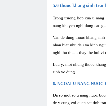
5.6 thuoc khang sinh tran
Trong truong hop cua u nang 
nang khuyen nghi dung cac giai
Van de dung thuoc khang sinh 
nhan biet nhu dau va kinh ngu
nghi thu thuat, thay the boi vi
Luu y: moi nhung thuoc khang 
sinh ve dung.
6. NGOAI U NANG NUOC
Da so mot so u nang nuoc buon
de y cung voi quan sat tinh tra