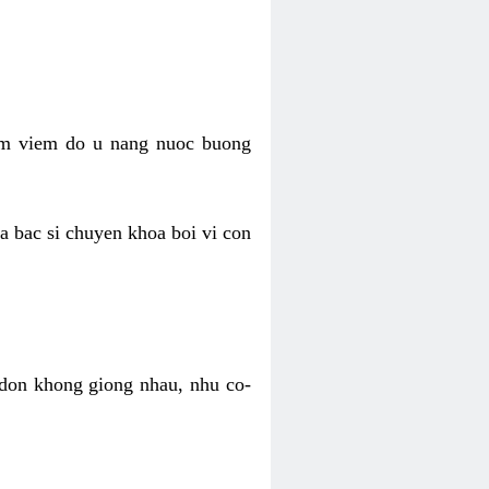
am viem do u nang nuoc buong
 bac si chuyen khoa boi vi con
 don khong giong nhau, nhu co-