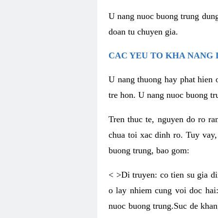
U nang nuoc buong trung dung 
doan tu chuyen gia.
CAC YEU TO KHA NANG 
U nang thuong hay phat hien o
tre hon. U nang nuoc buong tr
Tren thuc te, nguyen do ro r
chua toi xac dinh ro. Tuy vay
buong trung, bao gom:
< >Di truyen: co tien su gia 
o lay nhiem cung voi doc hai:
nuoc buong trung.Suc de khan