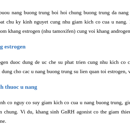
buou nang buong trung boi hoi chung buong trung da nang
at chu ky kinh nguyet cung nhu giam kich co cua u nang.
om khang estrogen (nhu tamoxifen) cung voi khang androgen 
g estrogen
ogen duoc dung de uc che su phat trien cung nhu kich co 
dung cho cac u nang buong trung su lien quan toi estrogen, 
ch thuoc u nang
nh co nguy co suy giam kich co cua u nang buong trung, gi
n chung. Vi du, khang sinh GnRH agonist co the giam thie
ne.