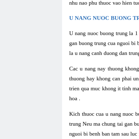
nhu nao phu thuoc vao hien tu
U NANG NUOC BUONG TR
U nang nuoc buong trung la 1 
gan buong trung cua nguoi bi
la u nang canh duong dan trun
Cac u nang nay thuong khong
thuong hay khong can phai ung
trien qua muc khong it tinh m
hoa .
Kich thuoc cua u nang nuoc b
trung Neu ma chung tai gan bu
nguoi bi benh ban tam sau luc 