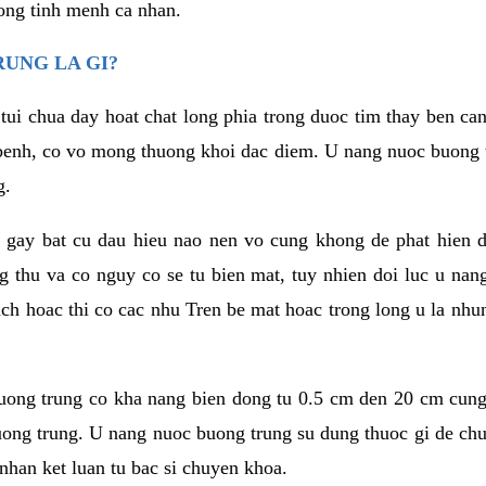
ong tinh menh ca nhan.
UNG LA GI?
tui chua day hoat chat long phia trong duoc tim thay ben c
 benh, co vo mong thuong khoi dac diem. U nang nuoc buong 
g.
 gay bat cu dau hieu nao nen vo cung khong de phat hien 
 thu va co nguy co se tu bien mat, tuy nhien doi luc u nan
ach hoac thi co cac nhu Tren be mat hoac trong long u la nhu
uong trung co kha nang bien dong tu 0.5 cm den 20 cm cun
ong trung. U nang nuoc buong trung su dung thuoc gi de chu
nhan ket luan tu bac si chuyen khoa.