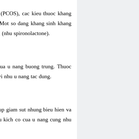
 (PCOS), cac kieu thuoc khang
 Mot so dang khang sinh khang
(nhu spironolactone).
cua u nang buong trung. Thuoc
vi nhu u nang tac dung.
up giam sut nhung bieu hien va
u kich co cua u nang cung nhu