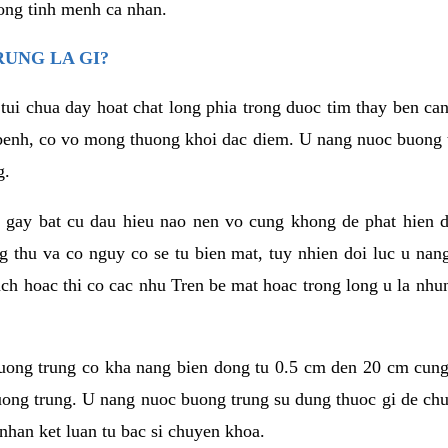
ong tinh menh ca nhan.
UNG LA GI?
tui chua day hoat chat long phia trong duoc tim thay ben c
 benh, co vo mong thuong khoi dac diem. U nang nuoc buong 
g.
 gay bat cu dau hieu nao nen vo cung khong de phat hien 
 thu va co nguy co se tu bien mat, tuy nhien doi luc u nan
ach hoac thi co cac nhu Tren be mat hoac trong long u la nhu
uong trung co kha nang bien dong tu 0.5 cm den 20 cm cun
ong trung. U nang nuoc buong trung su dung thuoc gi de chu
nhan ket luan tu bac si chuyen khoa.