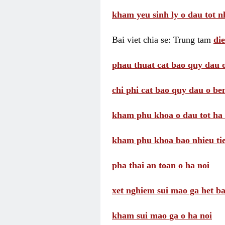
kham yeu sinh ly o dau tot n
Bai viet chia se: Trung tam
di
phau thuat cat bao quy dau o
chi phi cat bao quy dau o be
kham phu khoa o dau tot ha 
kham phu khoa bao nhieu ti
pha thai an toan o ha noi
xet nghiem sui mao ga het ba
kham sui mao ga o ha noi