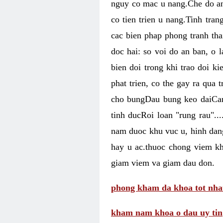
nguy co mac u nang.Che do an 
co tien trien u nang.Tinh tran
cac bien phap phong tranh th
doc hai: so voi do an ban, o
bien doi trong khi trao doi k
phat trien, co the gay ra qua
cho bungDau bung keo daiCam
tinh ducRoi loan "rung rau".
nam duoc khu vuc u, hinh dang
hay u ac.thuoc chong viem k
giam viem va giam dau don.
phong kham da khoa tot nhat
kham nam khoa o dau uy tin