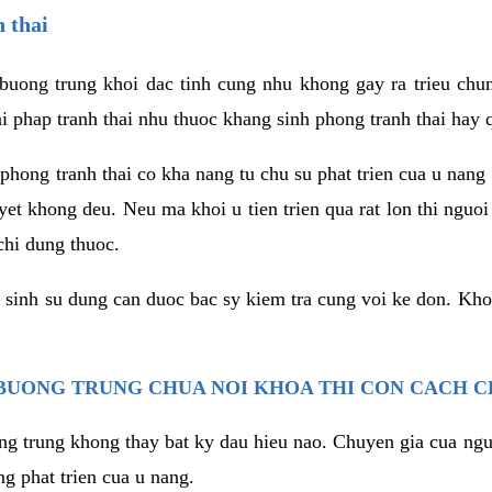
h thai
buong trung khoi dac tinh cung nhu khong gay ra trieu chu
 phap tranh thai nhu thuoc khang sinh phong tranh thai hay q
phong tranh thai co kha nang tu chu su phat trien cua u nang
yet khong deu. Neu ma khoi u tien trien qua rat lon thi ngu
 chi dung thuoc.
sinh su dung can duoc bac sy kiem tra cung voi ke don. Kho
 BUONG TRUNG CHUA NOI KHOA THI CON CACH 
g trung khong thay bat ky dau hieu nao. Chuyen gia cua ngu
ng phat trien cua u nang.