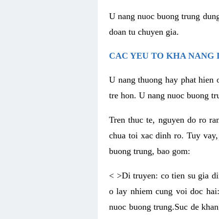
U nang nuoc buong trung dung 
doan tu chuyen gia.
CAC YEU TO KHA NANG 
U nang thuong hay phat hien o
tre hon. U nang nuoc buong tr
Tren thuc te, nguyen do ro r
chua toi xac dinh ro. Tuy vay
buong trung, bao gom:
< >Di truyen: co tien su gia 
o lay nhiem cung voi doc hai:
nuoc buong trung.Suc de khan