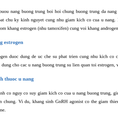
buou nang buong trung boi hoi chung buong trung da nang
at chu ky kinh nguyet cung nhu giam kich co cua u nang.
om khang estrogen (nhu tamoxifen) cung voi khang androgen 
g estrogen
ogen duoc dung de uc che su phat trien cung nhu kich co 
dung cho cac u nang buong trung su lien quan toi estrogen, 
ch thuoc u nang
nh co nguy co suy giam kich co cua u nang buong trung, gi
n chung. Vi du, khang sinh GnRH agonist co the giam thie
ne.