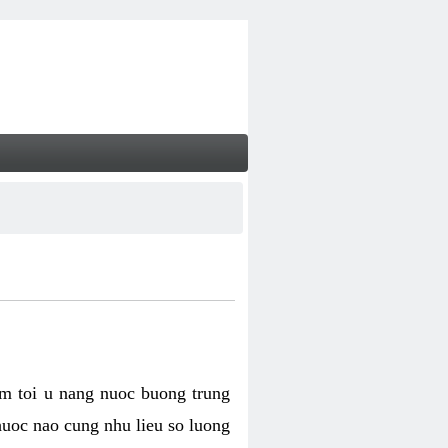
am toi u nang nuoc buong trung
thuoc nao cung nhu lieu so luong