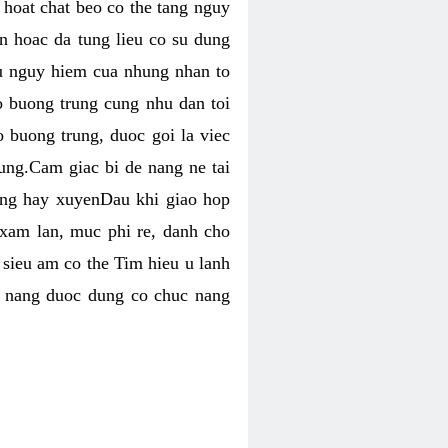
hoat chat beo co the tang nguy
on hoac da tung lieu co su dung
Su nguy hiem cua nhung nhan to
o buong trung cung nhu dan toi
o buong trung, duoc goi la viec
rung.Cam giac bi de nang ne tai
ong hay xuyenDau khi giao hop
 xam lan, muc phi re, danh cho
 sieu am co the Tim hieu u lanh
a nang duoc dung co chuc nang