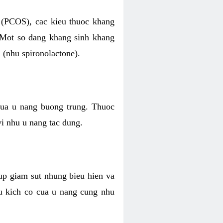
 (PCOS), cac kieu thuoc khang
 Mot so dang khang sinh khang
(nhu spironolactone).
cua u nang buong trung. Thuoc
vi nhu u nang tac dung.
up giam sut nhung bieu hien va
u kich co cua u nang cung nhu