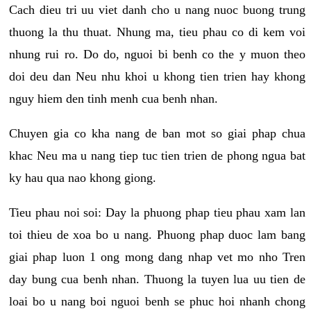
Cach dieu tri uu viet danh cho u nang nuoc buong trung
thuong la thu thuat. Nhung ma, tieu phau co di kem voi
nhung rui ro. Do do, nguoi bi benh co the y muon theo
doi deu dan Neu nhu khoi u khong tien trien hay khong
nguy hiem den tinh menh cua benh nhan.
Chuyen gia co kha nang de ban mot so giai phap chua
khac Neu ma u nang tiep tuc tien trien de phong ngua bat
ky hau qua nao khong giong.
Tieu phau noi soi: Day la phuong phap tieu phau xam lan
toi thieu de xoa bo u nang. Phuong phap duoc lam bang
giai phap luon 1 ong mong dang nhap vet mo nho Tren
day bung cua benh nhan. Thuong la tuyen lua uu tien de
loai bo u nang boi nguoi benh se phuc hoi nhanh chong