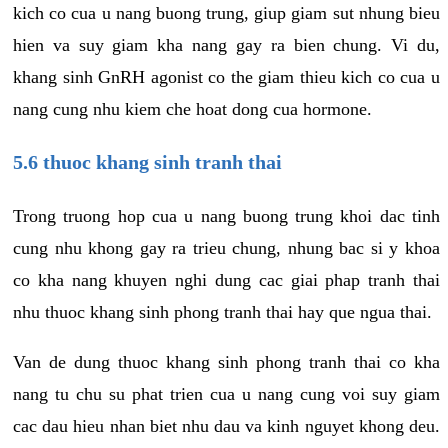
kich co cua u nang buong trung, giup giam sut nhung bieu
hien va suy giam kha nang gay ra bien chung. Vi du,
khang sinh GnRH agonist co the giam thieu kich co cua u
nang cung nhu kiem che hoat dong cua hormone.
5.6 thuoc khang sinh tranh thai
Trong truong hop cua u nang buong trung khoi dac tinh
cung nhu khong gay ra trieu chung, nhung bac si y khoa
co kha nang khuyen nghi dung cac giai phap tranh thai
nhu thuoc khang sinh phong tranh thai hay que ngua thai.
Van de dung thuoc khang sinh phong tranh thai co kha
nang tu chu su phat trien cua u nang cung voi suy giam
cac dau hieu nhan biet nhu dau va kinh nguyet khong deu.