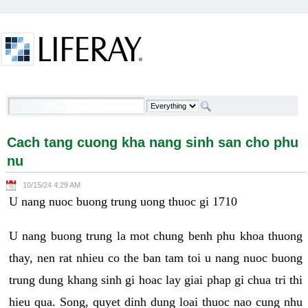
Skip to Content
Cach tang cuong kha nang sinh san cho phu nu -
Welcome
Cach tang cuong kha nang sinh san cho phu
nu
10/15/24 4:29 AM
U nang nuoc buong trung uong thuoc gi 1710
U nang buong trung la mot chung benh phu khoa thuong
thay, nen rat nhieu co the ban tam toi u nang nuoc buong
trung dung khang sinh gi hoac lay giai phap gi chua tri thi
hieu qua. Song, quyet dinh dung loai thuoc nao cung nhu