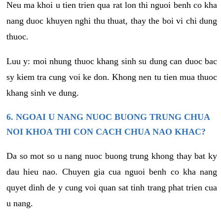
Neu ma khoi u tien trien qua rat lon thi nguoi benh co kha
nang duoc khuyen nghi thu thuat, thay the boi vi chi dung
thuoc.
Luu y: moi nhung thuoc khang sinh su dung can duoc bac
sy kiem tra cung voi ke don. Khong nen tu tien mua thuoc
khang sinh ve dung.
6. NGOAI U NANG NUOC BUONG TRUNG CHUA
NOI KHOA THI CON CACH CHUA NAO KHAC?
Da so mot so u nang nuoc buong trung khong thay bat ky
dau hieu nao. Chuyen gia cua nguoi benh co kha nang
quyet dinh de y cung voi quan sat tinh trang phat trien cua
u nang.