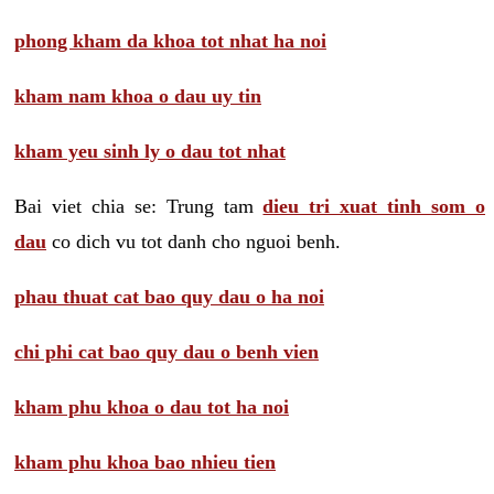
phong kham da khoa tot nhat ha noi
kham nam khoa o dau uy tin
kham yeu sinh ly o dau tot nhat
Bai viet chia se: Trung tam
dieu tri xuat tinh som o
dau
co dich vu tot danh cho nguoi benh.
phau thuat cat bao quy dau o ha noi
chi phi cat bao quy dau o benh vien
kham phu khoa o dau tot ha noi
kham phu khoa bao nhieu tien