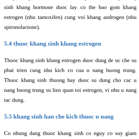
sinh khang hormone duoc lay co the bao gom khang
estrogen (nhu tamoxifen) cung voi khang androgen (nhu
spironolactone).
5.4 thuoc khang sinh khang estrogen
Thuoc khang sinh khang estrogen duoc dung de uc che su
phat trien cung nhu kich co cua u nang buong trung.
Thuoc khang sinh thuong hay duoc su dung cho cac u
nang buong trung su lien quan toi estrogen, vi nhu u nang
tac dung.
5.5 khang sinh han che kich thuoc u nang
Co nhung dang thuoc khang sinh co nguy co suy giam