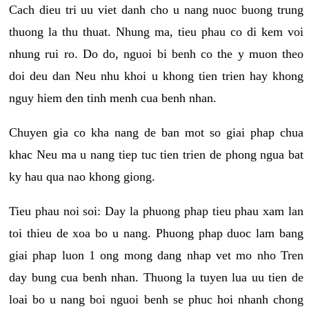
Cach dieu tri uu viet danh cho u nang nuoc buong trung
thuong la thu thuat. Nhung ma, tieu phau co di kem voi
nhung rui ro. Do do, nguoi bi benh co the y muon theo
doi deu dan Neu nhu khoi u khong tien trien hay khong
nguy hiem den tinh menh cua benh nhan.
Chuyen gia co kha nang de ban mot so giai phap chua
khac Neu ma u nang tiep tuc tien trien de phong ngua bat
ky hau qua nao khong giong.
Tieu phau noi soi: Day la phuong phap tieu phau xam lan
toi thieu de xoa bo u nang. Phuong phap duoc lam bang
giai phap luon 1 ong mong dang nhap vet mo nho Tren
day bung cua benh nhan. Thuong la tuyen lua uu tien de
loai bo u nang boi nguoi benh se phuc hoi nhanh chong