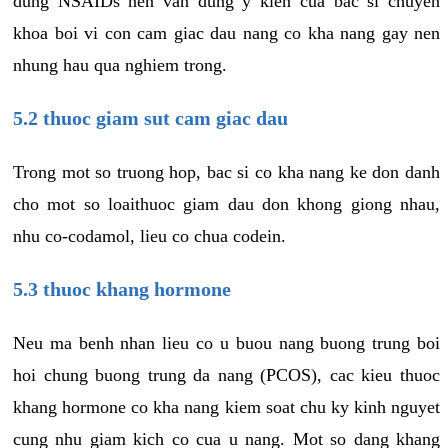
dung NSAIDs nen van dung y kien cua bac si chuyen
khoa boi vi con cam giac dau nang co kha nang gay nen
nhung hau qua nghiem trong.
5.2 thuoc giam sut cam giac dau
Trong mot so truong hop, bac si co kha nang ke don danh
cho mot so loaithuoc giam dau don khong giong nhau,
nhu co-codamol, lieu co chua codein.
5.3 thuoc khang hormone
Neu ma benh nhan lieu co u buou nang buong trung boi
hoi chung buong trung da nang (PCOS), cac kieu thuoc
khang hormone co kha nang kiem soat chu ky kinh nguyet
cung nhu giam kich co cua u nang. Mot so dang khang