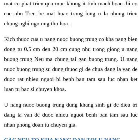
mat co phat trien qua muc khong it tinh mach hoac thi co
cac nhu Tren be mat hoac trong long u la nhung trieu
chung nghi ngo ung thu hoa .
Kich thuoc cua u nang nuoc buong trung co kha nang bien
dong tu 0.5 cm den 20 cm cung nhu trong giong u nang
buong trung Neu ma chung tai gan buong trung. U nang
nuoc buong trung su dung thuoc gi de chua dang la van de
duoc rat nhieu nguoi bi benh ban tam sau luc nhan ket
luan tu bac si chuyen khoa.
U nang nuoc buong trung dung khang sinh gi de dieu tri
dang la van de duoc nhieu nguoi benh ban tam sau luc
nhan phong doan tu chuyen gia.
CAC YEU TO KHA NANG DAN TOI U NANG