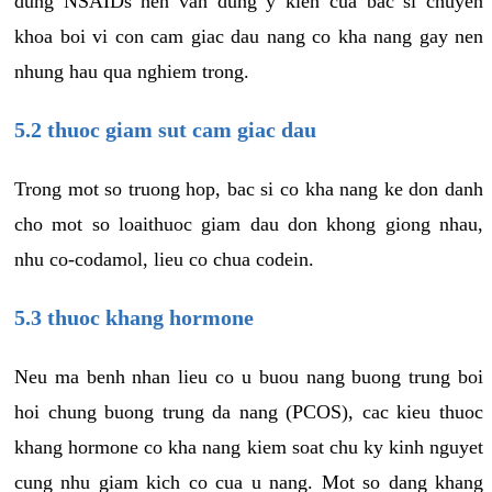
dung NSAIDs nen van dung y kien cua bac si chuyen
khoa boi vi con cam giac dau nang co kha nang gay nen
nhung hau qua nghiem trong.
5.2 thuoc giam sut cam giac dau
Trong mot so truong hop, bac si co kha nang ke don danh
cho mot so loaithuoc giam dau don khong giong nhau,
nhu co-codamol, lieu co chua codein.
5.3 thuoc khang hormone
Neu ma benh nhan lieu co u buou nang buong trung boi
hoi chung buong trung da nang (PCOS), cac kieu thuoc
khang hormone co kha nang kiem soat chu ky kinh nguyet
cung nhu giam kich co cua u nang. Mot so dang khang