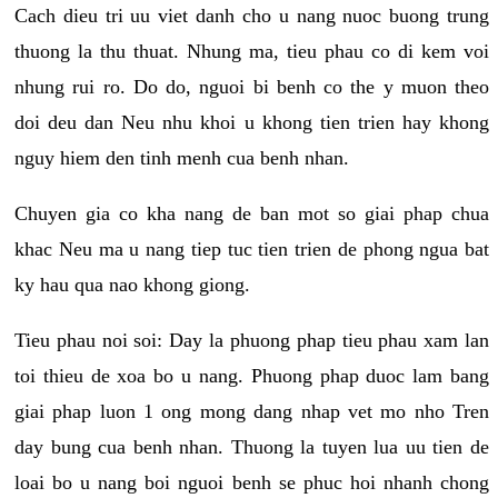
Cach dieu tri uu viet danh cho u nang nuoc buong trung
thuong la thu thuat. Nhung ma, tieu phau co di kem voi
nhung rui ro. Do do, nguoi bi benh co the y muon theo
doi deu dan Neu nhu khoi u khong tien trien hay khong
nguy hiem den tinh menh cua benh nhan.
Chuyen gia co kha nang de ban mot so giai phap chua
khac Neu ma u nang tiep tuc tien trien de phong ngua bat
ky hau qua nao khong giong.
Tieu phau noi soi: Day la phuong phap tieu phau xam lan
toi thieu de xoa bo u nang. Phuong phap duoc lam bang
giai phap luon 1 ong mong dang nhap vet mo nho Tren
day bung cua benh nhan. Thuong la tuyen lua uu tien de
loai bo u nang boi nguoi benh se phuc hoi nhanh chong