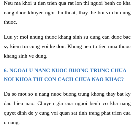
Neu ma khoi u tien trien qua rat lon thi nguoi benh co kha
nang duoc khuyen nghi thu thuat, thay the boi vi chi dung
thuoc.
Luu y: moi nhung thuoc khang sinh su dung can duoc bac
sy kiem tra cung voi ke don. Khong nen tu tien mua thuoc
khang sinh ve dung.
6. NGOAI U NANG NUOC BUONG TRUNG CHUA
NOI KHOA THI CON CACH CHUA NAO KHAC?
Da so mot so u nang nuoc buong trung khong thay bat ky
dau hieu nao. Chuyen gia cua nguoi benh co kha nang
quyet dinh de y cung voi quan sat tinh trang phat trien cua
u nang.