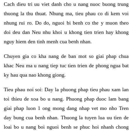
Cach dieu tri uu viet danh cho u nang nuoc buong trung
thuong la thu thuat. Nhung ma, tieu phau co di kem voi
nhung rui ro. Do do, nguoi bi benh co the y muon theo
doi deu dan Neu nhu khoi u khong tien trien hay khong
nguy hiem den tinh menh cua benh nhan.
Chuyen gia co kha nang de ban mot so giai phap chua
khac Neu ma u nang tiep tuc tien trien de phong ngua bat
ky hau qua nao khong giong.
Tieu phau noi soi: Day la phuong phap tieu phau xam lan
toi thieu de xoa bo u nang. Phuong phap duoc lam bang
giai phap luon 1 ong mong dang nhap vet mo nho Tren
day bung cua benh nhan. Thuong la tuyen lua uu tien de
loai bo u nang boi nguoi benh se phuc hoi nhanh chong