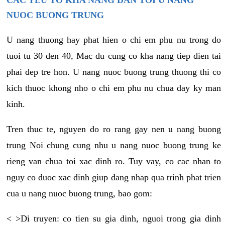
NUOC BUONG TRUNG
U nang thuong hay phat hien o chi em phu nu trong do
tuoi tu 30 den 40, Mac du cung co kha nang tiep dien tai
phai dep tre hon. U nang nuoc buong trung thuong thi co
kich thuoc khong nho o chi em phu nu chua day ky man
kinh.
Tren thuc te, nguyen do ro rang gay nen u nang buong
trung Noi chung cung nhu u nang nuoc buong trung ke
rieng van chua toi xac dinh ro. Tuy vay, co cac nhan to
nguy co duoc xac dinh giup dang nhap qua trinh phat trien
cua u nang nuoc buong trung, bao gom:
< >Di truyen: co tien su gia dinh, nguoi trong gia dinh