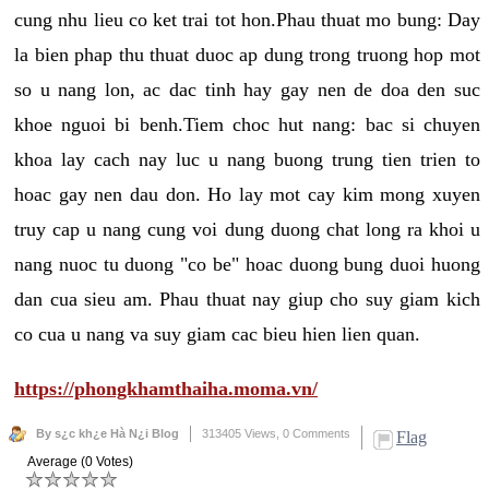
cung nhu lieu co ket trai tot hon.Phau thuat mo bung: Day
la bien phap thu thuat duoc ap dung trong truong hop mot
so u nang lon, ac dac tinh hay gay nen de doa den suc
khoe nguoi bi benh.Tiem choc hut nang: bac si chuyen
khoa lay cach nay luc u nang buong trung tien trien to
hoac gay nen dau don. Ho lay mot cay kim mong xuyen
truy cap u nang cung voi dung duong chat long ra khoi u
nang nuoc tu duong "co be" hoac duong bung duoi huong
dan cua sieu am. Phau thuat nay giup cho suy giam kich
co cua u nang va suy giam cac bieu hien lien quan.
https://phongkhamthaiha.moma.vn/
By s¿c kh¿e Hà N¿i Blog
313405 Views,
0 Comments
Flag
Average (0 Votes)