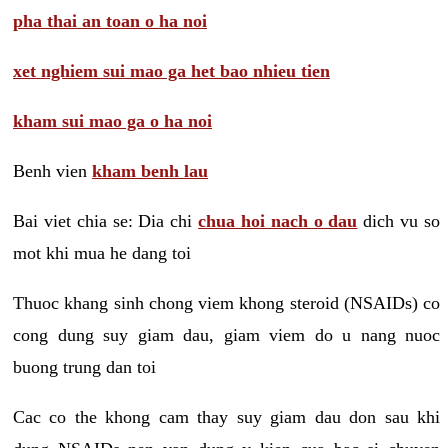
pha thai an toan o ha noi
xet nghiem sui mao ga het bao nhieu tien
kham sui mao ga o ha noi
Benh vien
kham benh lau
Bai viet chia se: Dia chi
chua hoi nach o dau
dich vu so
mot khi mua he dang toi
Thuoc khang sinh chong viem khong steroid (NSAIDs) co
cong dung suy giam dau, giam viem do u nang nuoc
buong trung dan toi
Cac co the khong cam thay suy giam dau don sau khi