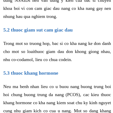
dung NSAIDs nen van dung y kien cua bac si chuyen
khoa boi vi con cam giac dau nang co kha nang gay nen
nhung hau qua nghiem trong.
5.2 thuoc giam sut cam giac dau
Trong mot so truong hop, bac si co kha nang ke don danh
cho mot so loaithuoc giam dau don khong giong nhau,
nhu co-codamol, lieu co chua codein.
5.3 thuoc khang hormone
Neu ma benh nhan lieu co u buou nang buong trung boi
hoi chung buong trung da nang (PCOS), cac kieu thuoc
khang hormone co kha nang kiem soat chu ky kinh nguyet
cung nhu giam kich co cua u nang. Mot so dang khang