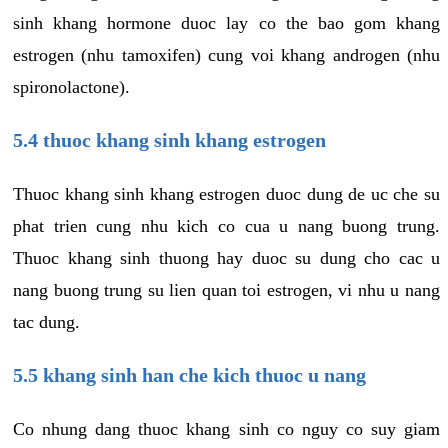
sinh khang hormone duoc lay co the bao gom khang
estrogen (nhu tamoxifen) cung voi khang androgen (nhu
spironolactone).
5.4 thuoc khang sinh khang estrogen
Thuoc khang sinh khang estrogen duoc dung de uc che su
phat trien cung nhu kich co cua u nang buong trung.
Thuoc khang sinh thuong hay duoc su dung cho cac u
nang buong trung su lien quan toi estrogen, vi nhu u nang
tac dung.
5.5 khang sinh han che kich thuoc u nang
Co nhung dang thuoc khang sinh co nguy co suy giam