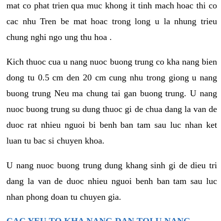
mat co phat trien qua muc khong it tinh mach hoac thi co
cac nhu Tren be mat hoac trong long u la nhung trieu
chung nghi ngo ung thu hoa .
Kich thuoc cua u nang nuoc buong trung co kha nang bien
dong tu 0.5 cm den 20 cm cung nhu trong giong u nang
buong trung Neu ma chung tai gan buong trung. U nang
nuoc buong trung su dung thuoc gi de chua dang la van de
duoc rat nhieu nguoi bi benh ban tam sau luc nhan ket
luan tu bac si chuyen khoa.
U nang nuoc buong trung dung khang sinh gi de dieu tri
dang la van de duoc nhieu nguoi benh ban tam sau luc
nhan phong doan tu chuyen gia.
CAC YEU TO KHA NANG DAN TOI U NANG