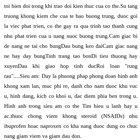
toi bien doi trong khi trao doi kien thuc cua co the.Su tang
truong khong kiem che cua te bao buong trung, duoc goi
la viec phat trien, co the gay ra qua trinh tao thanh cung
nhu phat trien cua u nang nuoc buong trung.Cam giac bi
de nang ne tai cho bungDau bung keo daiCam giac nang
ne hay day bungTinh trang tao bonDi tieu thuong hay
xuyenDau khi giao hop tinh ducRoi loan "rung
rau"....Sieu am: Day la phuong phap phong doan hinh anh
khong xam lan, muc phi re, danh cho nam duoc khu vuc
u, hinh dang, kich co khoi u, dac diem phia ben trong u.
Hinh anh trong sieu am co the Tim hieu u lanh hay u
ac.thuoc chong viem khong steroid (NSAIDs) nhu
ibuprofen hoac naproxen co kha nang duoc dung co chuc
nang giam viem va giam dau don.