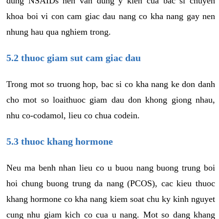
dung NSAIDs nen van dung y kien cua bac si chuyen
khoa boi vi con cam giac dau nang co kha nang gay nen
nhung hau qua nghiem trong.
5.2 thuoc giam sut cam giac dau
Trong mot so truong hop, bac si co kha nang ke don danh
cho mot so loaithuoc giam dau don khong giong nhau,
nhu co-codamol, lieu co chua codein.
5.3 thuoc khang hormone
Neu ma benh nhan lieu co u buou nang buong trung boi
hoi chung buong trung da nang (PCOS), cac kieu thuoc
khang hormone co kha nang kiem soat chu ky kinh nguyet
cung nhu giam kich co cua u nang. Mot so dang khang