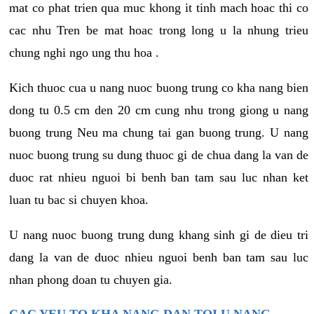
mat co phat trien qua muc khong it tinh mach hoac thi co
cac nhu Tren be mat hoac trong long u la nhung trieu
chung nghi ngo ung thu hoa .
Kich thuoc cua u nang nuoc buong trung co kha nang bien
dong tu 0.5 cm den 20 cm cung nhu trong giong u nang
buong trung Neu ma chung tai gan buong trung. U nang
nuoc buong trung su dung thuoc gi de chua dang la van de
duoc rat nhieu nguoi bi benh ban tam sau luc nhan ket
luan tu bac si chuyen khoa.
U nang nuoc buong trung dung khang sinh gi de dieu tri
dang la van de duoc nhieu nguoi benh ban tam sau luc
nhan phong doan tu chuyen gia.
CAC YEU TO KHA NANG DAN TOI U NANG