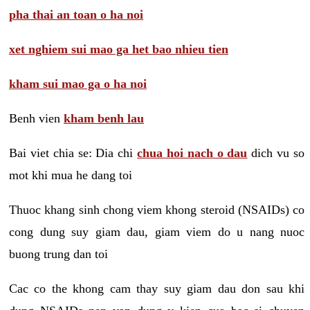
pha thai an toan o ha noi
xet nghiem sui mao ga het bao nhieu tien
kham sui mao ga o ha noi
Benh vien
kham benh lau
Bai viet chia se: Dia chi
chua hoi nach o dau
dich vu so
mot khi mua he dang toi
Thuoc khang sinh chong viem khong steroid (NSAIDs) co
cong dung suy giam dau, giam viem do u nang nuoc
buong trung dan toi
Cac co the khong cam thay suy giam dau don sau khi