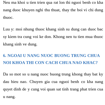
Neu ma khoi u tien trien qua rat lon thi nguoi benh co kha
nang duoc khuyen nghi thu thuat, thay the boi vi chi dung
thuoc.
Luu y: moi nhung thuoc khang sinh su dung can duoc bac
sy kiem tra cung voi ke don. Khong nen tu tien mua thuoc
khang sinh ve dung.
6. NGOAI U NANG NUOC BUONG TRUNG CHUA
NOI KHOA THI CON CACH CHUA NAO KHAC?
Da so mot so u nang nuoc buong trung khong thay bat ky
dau hieu nao. Chuyen gia cua nguoi benh co kha nang
quyet dinh de y cung voi quan sat tinh trang phat trien cua
u nang.