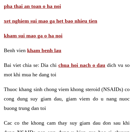
pha thai an toan o ha noi
xet nghiem sui mao ga het bao nhieu tien
kham sui mao ga o ha noi
Benh vien
kham benh lau
Bai viet chia se: Dia chi
chua hoi nach o dau
dich vu so
mot khi mua he dang toi
Thuoc khang sinh chong viem khong steroid (NSAIDs) co
cong dung suy giam dau, giam viem do u nang nuoc
buong trung dan toi
Cac co the khong cam thay suy giam dau don sau khi