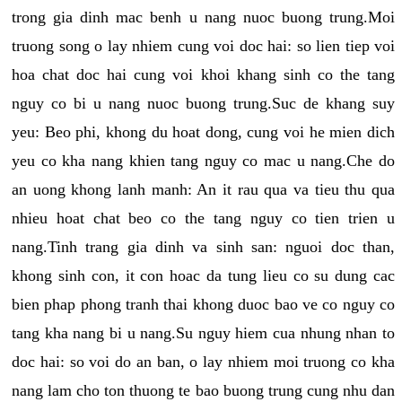
trong gia dinh mac benh u nang nuoc buong trung.Moi
truong song o lay nhiem cung voi doc hai: so lien tiep voi
hoa chat doc hai cung voi khoi khang sinh co the tang
nguy co bi u nang nuoc buong trung.Suc de khang suy
yeu: Beo phi, khong du hoat dong, cung voi he mien dich
yeu co kha nang khien tang nguy co mac u nang.Che do
an uong khong lanh manh: An it rau qua va tieu thu qua
nhieu hoat chat beo co the tang nguy co tien trien u
nang.Tinh trang gia dinh va sinh san: nguoi doc than,
khong sinh con, it con hoac da tung lieu co su dung cac
bien phap phong tranh thai khong duoc bao ve co nguy co
tang kha nang bi u nang.Su nguy hiem cua nhung nhan to
doc hai: so voi do an ban, o lay nhiem moi truong co kha
nang lam cho ton thuong te bao buong trung cung nhu dan