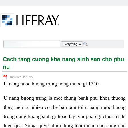
Skip to Content
Cach tang cuong kha nang sinh san cho phu nu -
Welcome
Cach tang cuong kha nang sinh san cho phu
nu
10/15/24 4:29 AM
U nang nuoc buong trung uong thuoc gi 1710
U nang buong trung la mot chung benh phu khoa thuong
thay, nen rat nhieu co the ban tam toi u nang nuoc buong
trung dung khang sinh gi hoac lay giai phap gi chua tri thi
hieu qua. Song, quyet dinh dung loai thuoc nao cung nhu