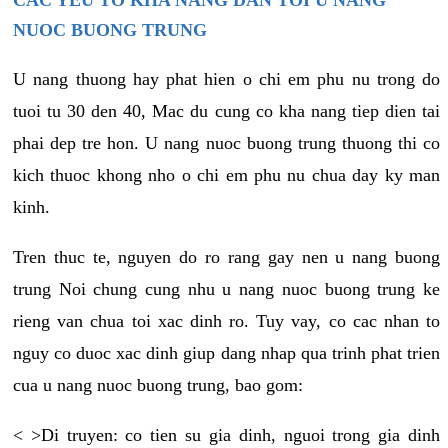
NUOC BUONG TRUNG
U nang thuong hay phat hien o chi em phu nu trong do
tuoi tu 30 den 40, Mac du cung co kha nang tiep dien tai
phai dep tre hon. U nang nuoc buong trung thuong thi co
kich thuoc khong nho o chi em phu nu chua day ky man
kinh.
Tren thuc te, nguyen do ro rang gay nen u nang buong
trung Noi chung cung nhu u nang nuoc buong trung ke
rieng van chua toi xac dinh ro. Tuy vay, co cac nhan to
nguy co duoc xac dinh giup dang nhap qua trinh phat trien
cua u nang nuoc buong trung, bao gom:
< >Di truyen: co tien su gia dinh, nguoi trong gia dinh