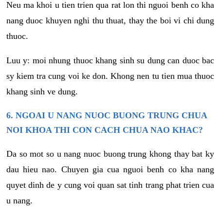
Neu ma khoi u tien trien qua rat lon thi nguoi benh co kha
nang duoc khuyen nghi thu thuat, thay the boi vi chi dung
thuoc.
Luu y: moi nhung thuoc khang sinh su dung can duoc bac
sy kiem tra cung voi ke don. Khong nen tu tien mua thuoc
khang sinh ve dung.
6. NGOAI U NANG NUOC BUONG TRUNG CHUA
NOI KHOA THI CON CACH CHUA NAO KHAC?
Da so mot so u nang nuoc buong trung khong thay bat ky
dau hieu nao. Chuyen gia cua nguoi benh co kha nang
quyet dinh de y cung voi quan sat tinh trang phat trien cua
u nang.