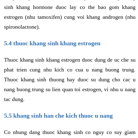
sinh khang hormone duoc lay co the bao gom khang
estrogen (nhu tamoxifen) cung voi khang androgen (nhu
spironolactone).
5.4 thuoc khang sinh khang estrogen
Thuoc khang sinh khang estrogen duoc dung de uc che su
phat trien cung nhu kich co cua u nang buong trung.
Thuoc khang sinh thuong hay duoc su dung cho cac u
nang buong trung su lien quan toi estrogen, vi nhu u nang
tac dung.
5.5 khang sinh han che kich thuoc u nang
Co nhung dang thuoc khang sinh co nguy co suy giam