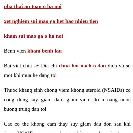
pha thai an toan o ha noi
xet nghiem sui mao ga het bao nhieu tien
kham sui mao ga o ha noi
Benh vien
kham benh lau
Bai viet chia se: Dia chi
chua hoi nach o dau
dich vu so
mot khi mua he dang toi
Thuoc khang sinh chong viem khong steroid (NSAIDs) co
cong dung suy giam dau, giam viem do u nang nuoc
buong trung dan toi
Cac co the khong cam thay suy giam dau don sau khi