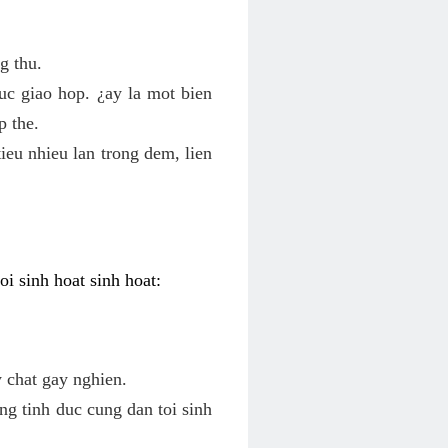
g thu.
uc giao hop. ¿ay la mot bien
p the.
eu nhieu lan trong dem, lien
oi sinh hoat sinh hoat:
 chat gay nghien.
ng tinh duc cung dan toi sinh