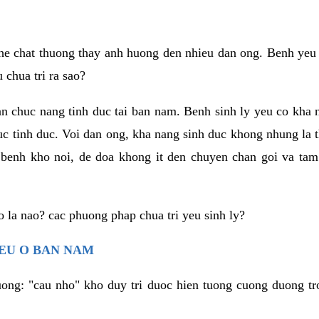
the chat thuong thay anh huong den nhieu dan ong. Benh yeu 
 chua tri ra sao?
loan chuc nang tinh duc tai ban nam. Benh sinh ly yeu co kh
uc tinh duc. Voi dan ong, kha nang sinh duc khong nhung la t
a benh kho noi, de doa khong it den chuyen chan goi va tam
o la nao? cac phuong phap chua tri yeu sinh ly?
YEU O BAN NAM
ong: "cau nho" kho duy tri duoc hien tuong cuong duong tr