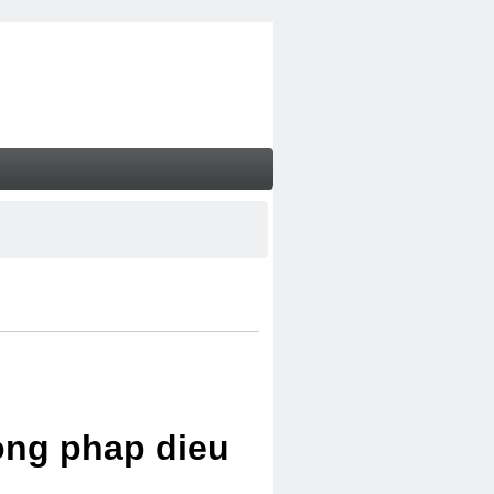
ong phap dieu