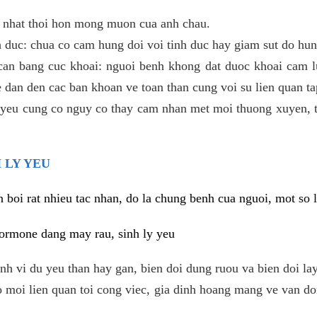
h nhat thoi hon mong muon cua anh chau.
 duc: chua co cam hung doi voi tinh duc hay giam sut do hun
can bang cuc khoai: nguoi benh khong dat duoc khoai cam l
e dan den cac ban khoan ve toan than cung voi su lien quan ta
 yeu cung co nguy co thay cam nhan met moi thuong xuyen, ti
 LY YEU
 boi rat nhieu tac nhan, do la chung benh cua nguoi, mot so l
hormone dang may rau, sinh ly yeu
h vi du yeu than hay gan, bien doi dung ruou va bien doi lay
 moi lien quan toi cong viec, gia dinh hoang mang ve van do