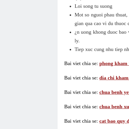
Loi song tu suong
Mot so nguoi phau thuat,
gian qua cao vi du thuoc 
¿n uong khong duoc bao v
ly.
Tiep xuc cung nhu tiep n
Bai viet chia se:
phong kham 
Bai viet chia se:
dia chi kham
Bai viet chia se:
chua benh yeu
Bai viet chia se:
chua benh xu
Bai viet chia se:
cat bao quy d