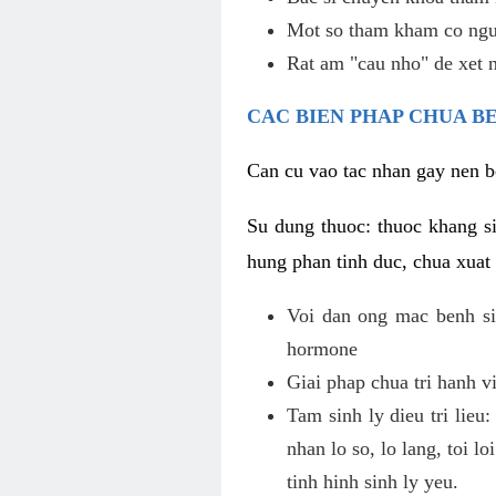
Mot so tham kham co nguy
Rat am "cau nho" de xet 
CAC BIEN PHAP CHUA BE
Can cu vao tac nhan gay nen be
Su dung thuoc: thuoc khang si
hung phan tinh duc, chua xuat
Voi dan ong mac benh si
hormone
Giai phap chua tri hanh v
Tam sinh ly dieu tri lieu
nhan lo so, lo lang, toi l
tinh hinh sinh ly yeu.