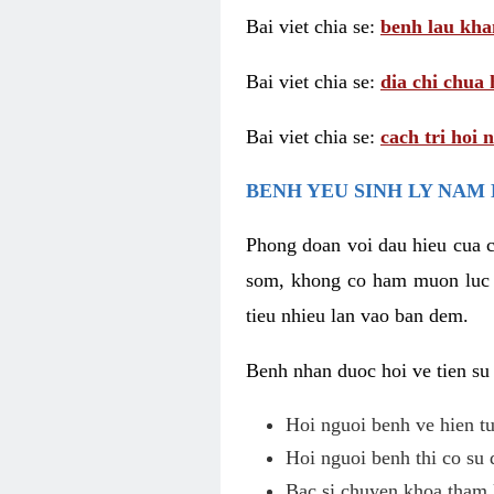
Bai viet chia se:
benh lau kh
Bai viet chia se:
dia chi chua 
Bai viet chia se:
cach tri hoi 
BENH YEU SINH LY NAM
Phong doan voi dau hieu cua 
som, khong co ham muon luc g
tieu nhieu lan vao ban dem.
Benh nhan duoc hoi ve tien su
Hoi nguoi benh ve hien tu
Hoi nguoi benh thi co su 
Bac si chuyen khoa tham 