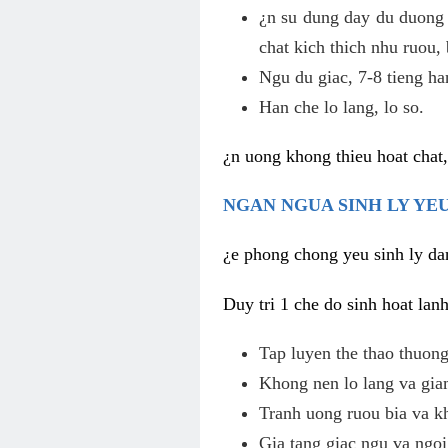
¿n su dung day du duong c
chat kich thich nhu ruou, 
Ngu du giac, 7-8 tieng ha
Han che lo lang, lo so.
¿n uong khong thieu hoat chat,
NGAN NGUA SINH LY YE
¿e phong chong yeu sinh ly da
Duy tri 1 che do sinh hoat la
Tap luyen the thao thuon
Khong nen lo lang va gia
Tranh uong ruou bia va kh
Gia tang giac ngu va ngoi