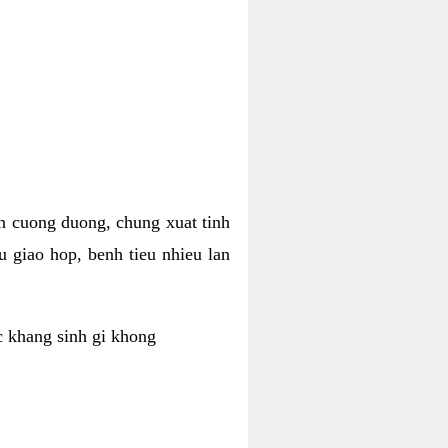
n cuong duong, chung xuat tinh
 giao hop, benh tieu nhieu lan
c khang sinh gi khong